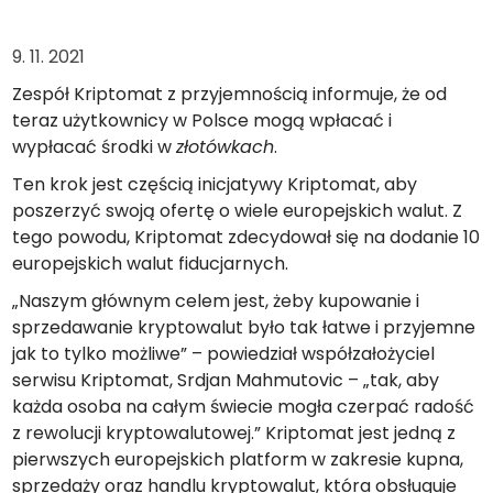
Znajdź swoją strategię kryptowalut
9. 11. 2021
KriptoEarn
Zdobywaj nagrody za swoje kryptowaluty
Zespół Kriptomat z przyjemnością informuje, że od
teraz użytkownicy w Polsce mogą wpłacać i
Skarbiec
Zachowaj kryptowaluty na swoją przyszłość
wypłacać środki w
złotówkach
.
Ten krok jest częścią inicjatywy Kriptomat, aby
Zakup Cykliczny
poszerzyć swoją ofertę o wiele europejskich walut. Z
Regularnie zaplanowane inwestycje (DCA)
tego powodu, Kriptomat zdecydował się na dodanie 10
Alerty cenowe
europejskich walut fiducjarnych.
Aktualizacje cen ulubionych tokenów w czasie rzeczywistym
„Naszym głównym celem jest, żeby kupowanie i
Przeglądaj aktywa
sprzedawanie kryptowalut było tak łatwe i przyjemne
Odkryj możliwości inwestycyjne
jak to tylko możliwe” – powiedział współzałożyciel
serwisu Kriptomat, Srdjan Mahmutovic – „tak, aby
Analiza portfolio
każda osoba na całym świecie mogła czerpać radość
Inteligentna obserwacja zapewniająca optymalne wyniki
z rewolucji kryptowalutowej.” Kriptomat jest jedną z
pierwszych europejskich platform w zakresie kupna,
sprzedaży oraz handlu kryptowalut, która obsługuje