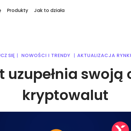
ę
Produkty
Jak to działa
KriptoEarn
Alert
tatnio dodane
rypto
Zdobywaj nagrody za swoje
Aktual
we tokeny dodane do Kriptomat
alut
kryptowaluty
tokenó
CZ SIĘ
|
NOWOŚCI I TRENDY
|
AKTUALIZACJA RYNK
 jeśli za równowartość 100€
Skarbiec
Przeg
piłbym…
Zachowaj kryptowaluty na swoją
 uzupełnia swoją o
Odkryj
dziś byłoby to warte
przyszłość
Zakup Cykliczny
Analiz
owanie w
Regularnie zaplanowane inwestycje
Inteli
(DCA)
zapewn
kryptowalut
portfel
yptowalut