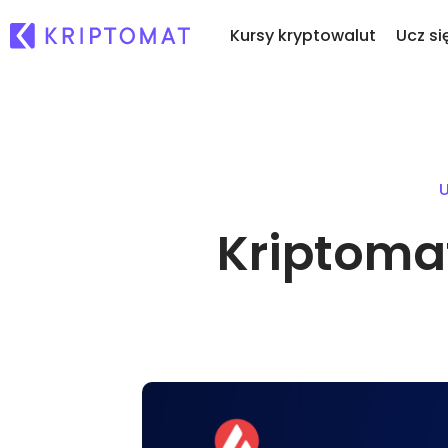
Kursy kryptowalut
Ucz si
Os
Wszystkie ceny
Kupuj i sprzedawaj k
No
Ponad 300 kryptowalut
Kupuj ponad 300 kryptow
U
Co
Top wzrosty i przegrani
Wymieniaj krypto
ku
Kriptomat
Znajdź możliwości inwestycyjne
Ponad 1,000 opcji par
...
Inteligentne portfolio
Mądry sposób na inwest
kryptowaluty
Portfel Kriptomat
Bezpieczny i prosty krypto 
Explorer inwestycji
Znajdź swoją strategię kr