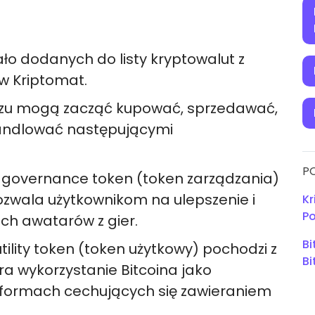
ało dodanych do listy kryptowalut z
w Kriptomat.
azu mogą zacząć kupować, sprzedawać,
handlować następującymi
P
 governance token (token zarządzania)
pozwala użytkownikom na ulepszenie i
Kr
Po
ch awatarów z gier.
Bi
tility token (token użytkowy) pochodzi z
Bi
ra wykorzystanie Bitcoina jako
tformach cechujących się zawieraniem