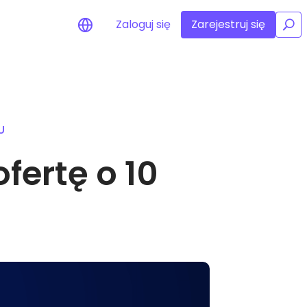
Zaloguj się
Zarejestruj się
/
y cenowe
izacje cen ulubionych
w w czasie rzeczywistym
U
lądaj aktywa
fertę o 10
 możliwości inwestycyjne
a portfolio
gentna obserwacja
iająca optymalne wyniki