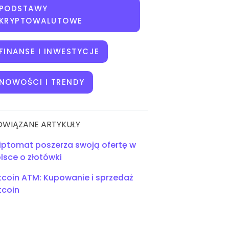
PODSTAWY
KRYPTOWALUTOWE
FINANSE I INWESTYCJE
NOWOŚCI I TRENDY
OWIĄZANE ARTYKUŁY
iptomat poszerza swoją ofertę w
lsce o złotówki
tcoin ATM: Kupowanie i sprzedaż
tcoin