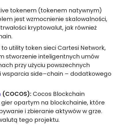
ative tokenem (tokenem natywnym)
elem jest wzmocnienie skalowalności,
trwałości kryptowalut, jak również
hain.
 to utility token sieci Cartesi Network,
m stworzenie inteligentnych umów
inach przy użyciu powszechnych
 i wsparcia side–chain – dodatkowego
n
(COCOS):
Cocos Blockchain
 gier opartym na blockchainie, które
ywanie i zbieranie aktywów w grze.
alutą tego projektu.