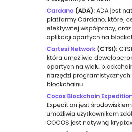
Cardano
(ADA):
ADA jest n
platformy Cardano, której c
efektywnej współpracy, oraz 
aplikacji opartych na blockc
Cartesi Network
(CTSI):
CTSI
która umożliwia dewelopero
opartych na wielu blockcha
narzędzi programistycznych
blockchainu.
Cocos Blockchain Expeditio
Expedition jest środowiskiem
umożliwia użytkownikom zdob
COCOS jest natywną kryptow