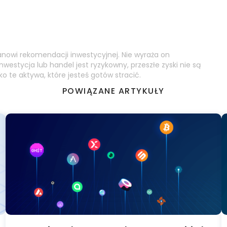
anowi rekomendacji inwestycyjnej. Nie wyraża on
inwestycja lub handel jest ryzykowny, przeszłe zyski nie są
ko te aktywa, które jesteś gotów stracić.
POWIĄZANE ARTYKUŁY