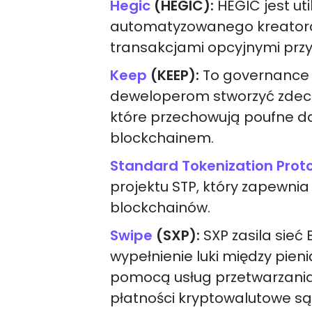
Hegic
(HEGIC):
HEGIC jest u
automatyzowanego kreatora 
transakcjami opcyjnymi przy 
Keep
(KEEP):
To governance 
deweloperom stworzyć zdece
które przechowują poufne d
blockchainem.
Standard Tokenization Prot
projektu STP, który zapewnia
blockchainów.
Swipe
(SXP):
SXP zasila sieć
wypełnienie luki między pien
pomocą usług przetwarzania p
płatności kryptowalutowe są