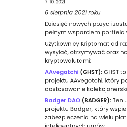
7. 10. 2021
5 sierpnia 2021 roku
Dziesięć nowych pozycji zost
pełnym wsparciem portfela 
Użytkownicy Kriptomat od r
wysyłać, otrzymywać oraz 
kryptowalutami:
AAvegotchi
(GHST):
GHST to
projektu AAvegotchi, który 
dostosowanie kolekcjonerski
Badger DAO
(BADGER):
Ten u
projektu Badger, który wspie
zabezpieczenia na wielu pla
inteligentnych umów.