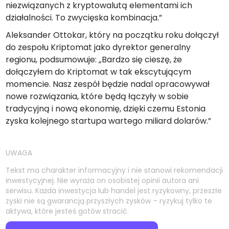
niezwiązanych z kryptowalutą elementami ich
działalności. To zwycięska kombinacja.”
Aleksander Ottokar, który na początku roku dołączył
do zespołu Kriptomat jako dyrektor generalny
regionu, podsumowuje: „Bardzo się cieszę, że
dołączyłem do Kriptomat w tak ekscytującym
momencie. Nasz zespół będzie nadal opracowywał
nowe rozwiązania, które będą łączyły w sobie
tradycyjną i nową ekonomię, dzięki czemu Estonia
zyska kolejnego startupa wartego miliard dolarów.”
UWAGA
Tekst ma charakter informacyjny i nie stanowi rekomendacji
inwestycyjnej. Nie wyraża on osobistej opinii autora ani
serwisu. Każda inwestycja lub handel jest ryzykowny, przeszłe
zyski nie są gwarancją przyszłych zysków – ryzykuj tylko te
aktywa, które jesteś gotów stracić.