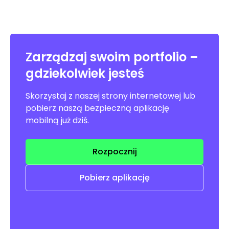
Zarządzaj swoim portfolio –
gdziekolwiek jesteś
Skorzystaj z naszej strony internetowej lub
pobierz naszą bezpieczną aplikację
mobilną już dziś.
Rozpocznij
Pobierz aplikację