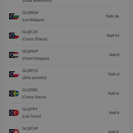
(Dólar americano)
GLQ/BGN
NaN лв.
(Lev Búlgaro)
GLQ/CZK
NaN Kč
(Coroa Tcheca)
GLQ/HUF
NaN ft
(Forint Húngaro)
GLQ/PLN
NaN zł
(Zloty polonês)
GLQ/SEK
NaN kr
(Coroa Sueca)
GLQ/TRY
NaN ₺
(Lira Turca)
GLQ/CHF
NaN fr.