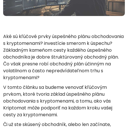
Nájdi svoju krypto stratégiu
KriptoEarn
Získajte odmeny za svoje krypto
Trezor
Aké sú kľúčové prvky úspešného plánu obchodovania
Odložte si kryptomeny pre svoju budúcnosť
s kryptomenami? investície smerom k úspechu?
Opakovaný nákup
Základným kameňom cesty každého úspešného
Pravidelné plánované investície (DCA)
obchodníka je dobre štruktúrovaný obchodný plán.
Čo však presne robí obchodný plán účinným na
Upozornenia na cenu
volatilnom a často nepredvídateľnom trhu s
Aktualizované ceny vašich obľúbených tokenov v reálnom čase
kryptomenami?
Preskúmať aktíva
V tomto článku sa budeme venovať kľúčovým
Objavte investičné príležitosti
prvkom, ktoré tvoria základ úspešného plánu
obchodovania s kryptomenami, a tomu, ako vás
Analýza portfólia
Inteligentné poznatky pre optimálny výkon
Kriptomat môže podporiť na každom kroku vašej
cesty za kryptomenami.
Či už ste skúsený obchodník, alebo len začínate,