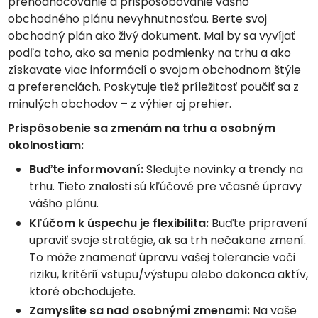
prehodnocovanie a prispôsobovanie vášho
obchodného plánu nevyhnutnosťou. Berte svoj
obchodný plán ako živý dokument. Mal by sa vyvíjať
podľa toho, ako sa menia podmienky na trhu a ako
získavate viac informácií o svojom obchodnom štýle
a preferenciách. Poskytuje tiež príležitosť poučiť sa z
minulých obchodov – z výhier aj prehier.
Prispôsobenie sa zmenám na trhu a osobným
okolnostiam:
Buďte informovaní:
Sledujte novinky a trendy na
trhu. Tieto znalosti sú kľúčové pre včasné úpravy
vášho plánu.
Kľúčom k úspechu je flexibilita:
Buďte pripravení
upraviť svoje stratégie, ak sa trh nečakane zmení.
To môže znamenať úpravu vašej tolerancie voči
riziku, kritérií vstupu/výstupu alebo dokonca aktív,
ktoré obchodujete.
Zamyslite sa nad osobnými zmenami:
Na vaše