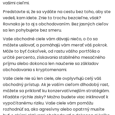
vašimi cieľmi.
Predstavte si, že sa vydáte na cestu bez toho, aby ste
vedeli, kam idete. Znie to trochu bezcieľne, však?
Rovnako je to aj s obchodovaním. Bez jasných cieľov
sa len pohybujete bez smeru.
Vaše obchodné ciele vám dávajú niečo, o čo sa
môžete usilovať, a pomáhajú vám merať váš pokrok.
Môže to byť čokoľvek, od rastu vášho portfólia o
určité percento, získavania stabilného mesačného
príjmu alebo dokonca len naučenie sa základov
obchodovania s kryptomenami.
Vaše ciele nie sú len ciele, ale ovplyvňujú celý váš
obchodný prístup. Ak je vaším cieľom dlhodobý rast,
môžete sa prikloniť ku konzervatívnejším stratégiám.
Hľadáte rýchle zisky? Možno budete viac inklinovať k
vypočítanému riziku. Vaše ciele vám pomôžu
rozhodnúť sa, ako agresívny alebo opatrný musíte