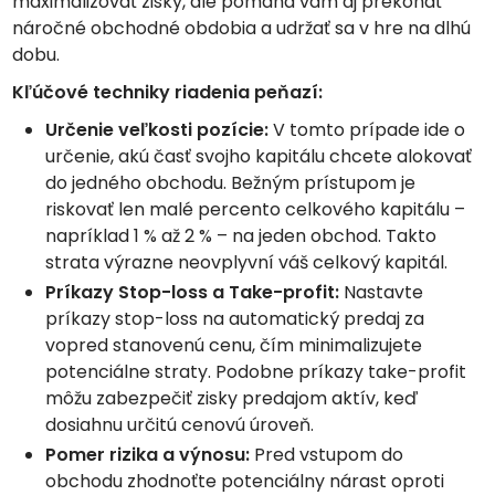
maximalizovať zisky, ale pomáha vám aj prekonať
náročné obchodné obdobia a udržať sa v hre na dlhú
dobu.
Kľúčové techniky riadenia peňazí:
Určenie veľkosti pozície:
V tomto prípade ide o
určenie, akú časť svojho kapitálu chcete alokovať
do jedného obchodu. Bežným prístupom je
riskovať len malé percento celkového kapitálu –
napríklad 1 % až 2 % – na jeden obchod. Takto
strata výrazne neovplyvní váš celkový kapitál.
Príkazy Stop-loss a Take-profit:
Nastavte
príkazy stop-loss na automatický predaj za
vopred stanovenú cenu, čím minimalizujete
potenciálne straty. Podobne príkazy take-profit
môžu zabezpečiť zisky predajom aktív, keď
dosiahnu určitú cenovú úroveň.
Pomer rizika a výnosu:
Pred vstupom do
obchodu zhodnoťte potenciálny nárast oproti