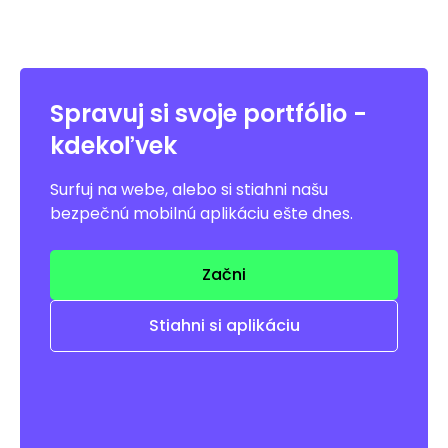
Spravuj si svoje portfólio -
kdekoľvek
Surfuj na webe, alebo si stiahni našu
bezpečnú mobilnú aplikáciu ešte dnes.
Začni
Stiahni si aplikáciu