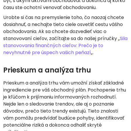
byť, s akými aktívami obchodovať a dokonca aj koľko
času ste ochotní venovať obchodovaniu.
Urobte si čas na premyslenie toho, čo naozaj chcete
dosiahnuť, a nechajte tieto ciele osvetliť cestu vášho
obchodovania. Ak sa chcete dozvedieť viac o
stanovovaní cieľov, začítajte sa do našej príručky „
Sila
stanovovania finančných cieľov: Prečo je to
nevyhnutné pre úspech vašich peňazí
„.
Prieskum a analýza trhu
Prieskum a analýza trhu vám umožní získať základné
ingrediencie pre váš obchodný plán. Pochopenie trhu
je kľúčom k prijímaniu informovaných rozhodnutí.
Nejde len o sledovanie trendov, ale aj o poznanie
dôvodov, prečo tieto trendy existujú. Tieto znalosti
vám pomôžu predvídať budúce pohyby, identifikovať
potenciálne riziká a dokonca odhaliť skryté