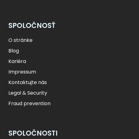
лв.
BGN
fr.
CHF
Kč
CZK
kr
NOK
SPOLOČNOSŤ
ft
HUF
L
RON
zł
PLN
kr.
DKK
O stránke
Blog
Kariéra
Impressum
Kontaktujte nás
Legal & Security
Fraud prevention
SPOLOČNOSTI