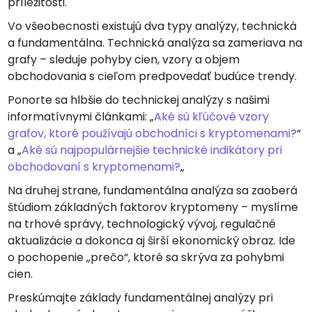
príležitosti.
Vo všeobecnosti existujú dva typy analýzy, technická
a fundamentálna. Technická analýza sa zameriava na
grafy – sleduje pohyby cien, vzory a objem
obchodovania s cieľom predpovedať budúce trendy.
Ponorte sa hlbšie do technickej analýzy s našimi
informatívnymi článkami: „
Aké sú kľúčové vzory
grafov, ktoré používajú obchodníci s kryptomenami?
“
a „
Aké sú najpopulárnejšie technické indikátory pri
obchodovaní s kryptomenami?
„
Na druhej strane, fundamentálna analýza sa zaoberá
štúdiom základných faktorov kryptomeny – myslíme
na trhové správy, technologický vývoj, regulačné
aktualizácie a dokonca aj širší ekonomický obraz. Ide
o pochopenie „prečo“, ktoré sa skrýva za pohybmi
cien.
Preskúmajte základy fundamentálnej analýzy pri