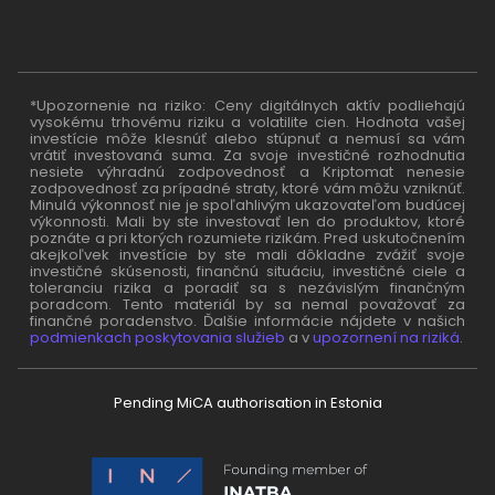
*Upozornenie na riziko: Ceny digitálnych aktív podliehajú
vysokému trhovému riziku a volatilite cien. Hodnota vašej
investície môže klesnúť alebo stúpnuť a nemusí sa vám
vrátiť investovaná suma. Za svoje investičné rozhodnutia
nesiete výhradnú zodpovednosť a Kriptomat nenesie
zodpovednosť za prípadné straty, ktoré vám môžu vzniknúť.
Minulá výkonnosť nie je spoľahlivým ukazovateľom budúcej
výkonnosti. Mali by ste investovať len do produktov, ktoré
poznáte a pri ktorých rozumiete rizikám. Pred uskutočnením
akejkoľvek investície by ste mali dôkladne zvážiť svoje
investičné skúsenosti, finančnú situáciu, investičné ciele a
toleranciu rizika a poradiť sa s nezávislým finančným
poradcom. Tento materiál by sa nemal považovať za
finančné poradenstvo. Ďalšie informácie nájdete v našich
podmienkach poskytovania služieb
a v
upozornení na riziká
.
Pending MiCA authorisation in Estonia