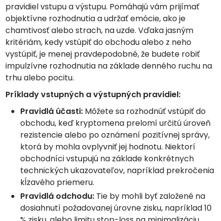
pravidiel vstupu a výstupu. Pomáhajú vám prijímať
objektívne rozhodnutia a udržať emócie, ako je
chamtivosť alebo strach, na uzde. Vďaka jasným
kritériám, kedy vstúpiť do obchodu alebo z neho
vystúpiť, je menej pravdepodobné, že budete robiť
impulzívne rozhodnutia na základe denného ruchu na
trhu alebo pocitu.
Príklady vstupných a výstupných pravidiel:
Pravidlá účasti:
Môžete sa rozhodnúť vstúpiť do
obchodu, keď kryptomena prelomí určitú úroveň
rezistencie alebo po oznámení pozitívnej správy,
ktorá by mohla ovplyvniť jej hodnotu. Niektorí
obchodníci vstupujú na základe konkrétnych
technických ukazovateľov, napríklad prekročenia
kĺzavého priemeru.
Pravidlá odchodu:
Tie by mohli byť založené na
dosiahnutí požadovanej úrovne zisku, napríklad 10
% zisku, alebo limitu stop-loss na minimalizáciu