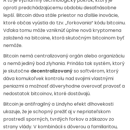
A to je významný technologický pokrok, ktorý je
oproti predchádzajúcemu obdobiu desaťnásobne
lepší. Bitcoin dáva stále priestor na ďalšie inovácie,
ktoré občas vyústia do tzv. „forkovania“ kódu bitcoinu.
Vďaka tomu môže vzniknúť úplne nová kryptomena
založená na bitcoine, ktorá skutočným bitcoinom byť
nemôže.
Bitcoin nemá centralizovaný orgán alebo organizáciu
a nemá jediný bod zlyhania. Prináša tak systém, ktorý
je skutočne
decentralizovaný
so softvérom, ktorý
dáva komukoľvek kontrolu nad svojimi vlastnými
peniazmi a možnosť dôveryhodne overovať pravosť a
nedostatok bitcoinov, ktoré dostávajú.
Bitcoin je antifragilný a Lindyho efekt dlhovekosti
ukazuje, že je schopný prežiť aj v nepriateľskom
prostredí sporných, tvrdých forkov a zákazov zo
strany vlády. V kombinácii s dôverou a familiaritou,