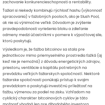
zachovanie konkurencieschopnosti a rentability.
Ťažiari si niekedy kombinujú rýchlosť hashu (výkonnosť
spracovania) v ťažobných pooloch, ako je Slush Pool,
ak nie sú výnimočne veľké. Dôvodom je zvýšenie
pravdepodobnosti vyriešenia bloku a zdieľanie
odmeny medzi účastníkmi v pomere k výpočtovej sile,
ktorú poskytujú.
Výsledkom je, že ťažba bitcoinov sa stala pre
jednotlivcov mimo priemyselného prostredia ťažká (aj
keď nie je nemožná) z dôvodu energetických zdrojov,
priestoru, ventilácie a kapitálu potrebných na
prevádzku veľkých ťažiarskych spoločností. Niektoré
ťažiarske spoločnosti ponúkajú prístup k svojim
prevádzkam a poskytujú investičnú príležitosť na
ťažbu, výmenou za podiel na zisku. Vzhľadom na
cyklický charakter bitcoinových cyklov je táto
možnosť vhodná len pre dlhodobého investora.