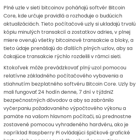
Plné uzle v sieti bitcoinov poháňajú softvér Bitcoin
Core, kde určuje pravidlá a rozhoduje o budúcich
aktualizáciách. Tieto počítačové uzly si ukladajú trvalú
kópiu minulých transakcií a zostatkov adries, v plnej
miere overujú všetky bitcoinové transakcie a bloky, a
tieto údaje prenášajú do ďalších plných uzlov, aby sa
čakajúce transakcie rýchlo rozdelili v rámci sieti.
Ktokoľvek môže prevádzkovať plný uzol pomocou
relatívne základného počítačového vybavenia a
stiahnutím bezplatného softvéru Bitcoin Core. Uzly by
mali fungovať 24 hodín denne, 7 dní v týždniZ
bezpečnostných dôvodov a aby sa zabránilo
vyčerpaniu požadovaného výpočtového výkonu a
pamäte na vašom hlavnom počítači, sú prednostne
zostavené pomocou vyhradeného hardvéru, ako je
napríklad Raspberry Pi ovládajúci špičkové grafické