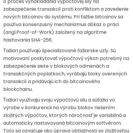
o proces vynakladania výpočtovej sily na
zabezpečenie transakcií proti konfliktom a zavedenie
nových bitcoinov do systému. Pri ťažbe bitcoinov sa
používa konsenzusný mechanizmus dôkaz o práci
(angl.Proof-of-Work) založený na algoritme
hashovania SHA-256.
Ťažiari používajú špecializované ťažiarske uzly. Sú
motivovaní poskytovať výpočtový výkon potrebný na
zabezpečenie siete v blokových odmenách a
transakčných poplatkoch, vyrábajú bloky overených
transakcií a pridávajú ich do bitcoinového
blockchainu.
Ťažiari využívajú svoju výpočtovú silu a súťažia vo
výrobe v konkurencii na výrobu blokov riešením
zložitých výpočtov, ktorých náročnosť je variabilná a
automaticky nastavovaná bitcoinovým softvérom.
Toto sa označuje ako úprava obtiažnosti so zložitosťou