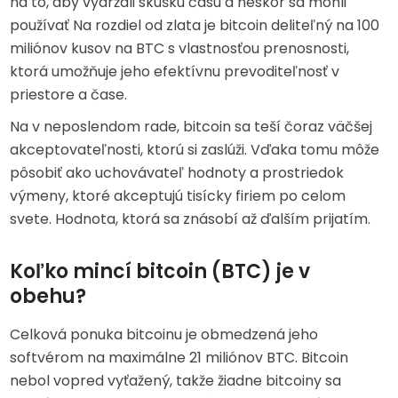
na to, aby vydržali skúšku času a neskôr sa mohli
používať Na rozdiel od zlata je bitcoin deliteľný na 100
miliónov kusov na BTC s vlastnosťou prenosnosti,
ktorá umožňuje jeho efektívnu prevoditeľnosť v
priestore a čase.
Na v neposlendom rade, bitcoin sa teší čoraz väčšej
akceptovateľnosti, ktorú si zaslúži. Vďaka tomu môže
pôsobiť ako uchovávateľ hodnoty a prostriedok
výmeny, ktoré akceptujú tisícky firiem po celom
svete. Hodnota, ktorá sa znásobí až ďalším prijatím.
Koľko mincí bitcoin (BTC) je v
obehu?
Celková ponuka bitcoinu je obmedzená jeho
softvérom na maximálne 21 miliónov BTC. Bitcoin
nebol vopred vyťažený, takže žiadne bitcoiny sa