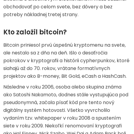
obchodovať po celom svete, bez dôvery a bez
potreby nákladnej tretej strany.
Kto založil bitcoin?
Bitcoin priniesol prvú úspešnú kryptomenu na svete,
ale nestalo sa z dňa na deň. Išlo o desaťročia
pokrokov v kryptografii a histórii cypherpunkov, ktoré
siahajú až do 70. rokov, vrátane formatívnych
projektov ako B-money, Bit Gold, eCash a HashCash.
Následne v roku 2006, osoba alebo skupina známa
ako Satoshi Nakamoto, dodnes stále vystupujúca pod
pseudonymná, začala písať kód pre tento nový
digitálny systém hotovosti. Všetko vyvrcholilo
vydaním tzv. whitepaper v roku 2008 a spustením
siete v roku 2009. Niekoľkí renomovaní kryptografi
ako Hal Finney, Nick Szabo, Wei Dai a Adam Back boli