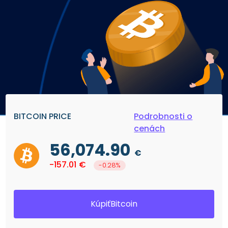
BITCOIN PRICE
Podrobnosti o
cenách
56,074.90
€
-157.01
€
-0.28%
KúpiťBitcoin