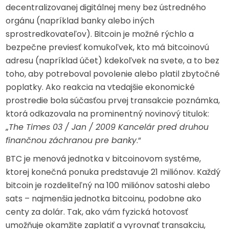
decentralizovanej digitálnej meny bez ústredného
orgánu (napríklad banky alebo iných
sprostredkovateľov). Bitcoin je možné rýchlo a
bezpečne previesť komukoľvek, kto má bitcoinovú
adresu (napríklad účet) kdekoľvek na svete, a to bez
toho, aby potreboval povolenie alebo platil zbytočné
poplatky. Ako reakcia na vtedajšie ekonomické
prostredie bola súčasťou prvej transakcie poznámka,
ktorá odkazovala na prominentný novinový titulok:
„
The Times 03 / Jan / 2009 Kancelár pred druhou
finančnou záchranou pre banky
.“
BTC je menová jednotka v bitcoinovom systéme,
ktorej konečná ponuka predstavuje 21 miliónov. Každý
bitcoin je rozdeliteľný na 100 miliónov satoshi alebo
sats – najmenšia jednotka bitcoinu, podobne ako
centy za dolár. Tak, ako vám fyzická hotovosť
umožňuje okamžite zaplatiť a vyrovnať transakciu,