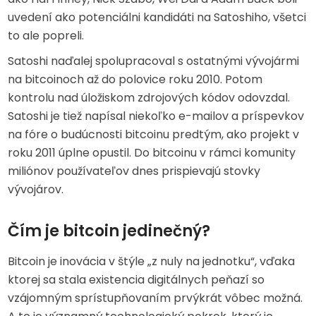
uvedení ako potenciálni kandidáti na Satoshiho, všetci
to ale popreli.
Satoshi naďalej spolupracoval s ostatnými vývojármi
na bitcoinoch až do polovice roku 2010. Potom
kontrolu nad úložiskom zdrojových kódov odovzdal.
Satoshi je tiež napísal niekoľko e-mailov a príspevkov
na fóre o budúcnosti bitcoinu predtým, ako projekt v
roku 2011 úplne opustil. Do bitcoinu v rámci komunity
miliónov používateľov dnes prispievajú stovky
vývojárov.
Čím je bitcoin jedinečný?
Bitcoin je inovácia v štýle „z nuly na jednotku“, vďaka
ktorej sa stala existencia digitálnych peňazí so
vzájomným sprístupňovaním prvýkrát vôbec možná.