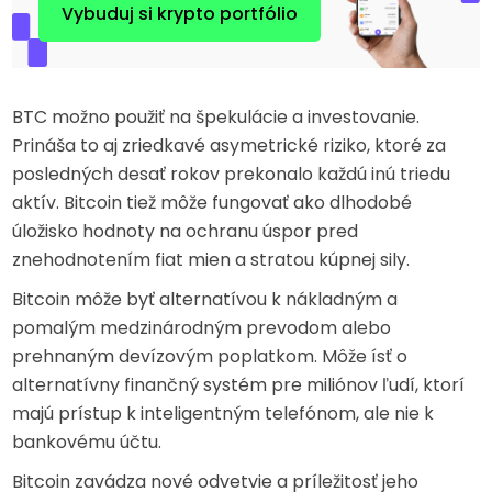
Vybuduj si krypto portfólio
BTC možno použiť na špekulácie a investovanie.
Prináša to aj zriedkavé asymetrické riziko, ktoré za
posledných desať rokov prekonalo každú inú triedu
aktív. Bitcoin tiež môže fungovať ako dlhodobé
úložisko hodnoty na ochranu úspor pred
znehodnotením fiat mien a stratou kúpnej sily.
Bitcoin môže byť alternatívou k nákladným a
pomalým medzinárodným prevodom alebo
prehnaným devízovým poplatkom. Môže ísť o
alternatívny finančný systém pre miliónov ľudí, ktorí
majú prístup k inteligentným telefónom, ale nie k
bankovému účtu.
Bitcoin zavádza nové odvetvie a príležitosť jeho