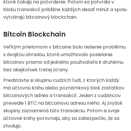
ktoré čakajú na potvrdenie. Potom sa potvrdia v
bloku transakcií približne každých desať minút a spolu
vytvárajú bitcoinový blockchain.
Bitcoin Blockchain
Veľkým prielomom v bitcoine bolo riešenie problému
s dvojitou úhradou, ktoré umožňovalo posielanie
bitcoinov priamo od jedného používateľa k druhému
bez akejkoľvek tretej strany.
Predstavte si skupinu cudzích ľudí, z ktorých každý
má účtovnú knihu alebo poznámkový blok zostatkov
bitcoinových adries a transakcií. Jeden z cudzincov
prevedie 1 BTC na bitcoinovú adresu iného. Aj zvyšok
skupiny zaznamená túto transakciu. Potom si svoje
účtovné knihy porovnajú, aby sa zabezpečilo, že sa
zhodujú.