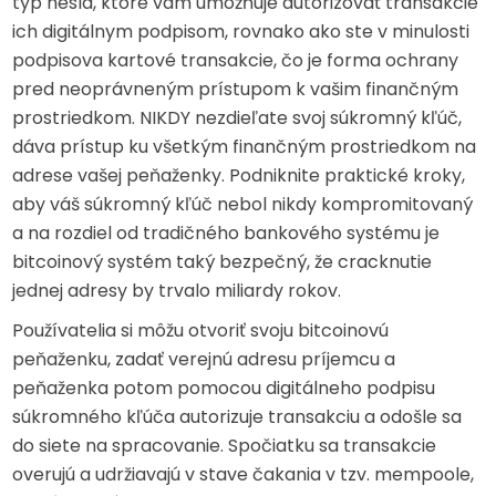
typ hesla, ktoré vám umožňuje autorizovať transakcie
ich digitálnym podpisom, rovnako ako ste v minulosti
podpisova kartové transakcie, čo je forma ochrany
pred neoprávneným prístupom k vašim finančným
prostriedkom. NIKDY nezdieľate svoj súkromný kľúč,
dáva prístup ku všetkým finančným prostriedkom na
adrese vašej peňaženky. Podniknite praktické kroky,
aby váš súkromný kľúč nebol nikdy kompromitovaný
a na rozdiel od tradičného bankového systému je
bitcoinový systém taký bezpečný, že cracknutie
jednej adresy by trvalo miliardy rokov.
Používatelia si môžu otvoriť svoju bitcoinovú
peňaženku, zadať verejnú adresu príjemcu a
peňaženka potom pomocou digitálneho podpisu
súkromného kľúča autorizuje transakciu a odošle sa
do siete na spracovanie. Spočiatku sa transakcie
overujú a udržiavajú v stave čakania v tzv. mempoole,