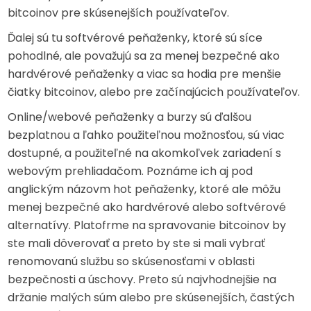
bitcoinov pre skúsenejších používateľov.
Ďalej sú tu softvérové peňaženky, ktoré sú síce
pohodlné, ale považujú sa za menej bezpečné ako
hardvérové peňaženky a viac sa hodia pre menšie
čiatky bitcoinov, alebo pre začínajúcich používateľov.
Online/webové peňaženky a burzy sú ďalšou
bezplatnou a ľahko použiteľnou možnosťou, sú viac
dostupné, a použiteľné na akomkoľvek zariadení s
webovým prehliadačom. Poznáme ich aj pod
anglickým názovm hot peňaženky, ktoré ale môžu
menej bezpečné ako hardvérové alebo softvérové
alternatívy. Platofrme na spravovanie bitcoinov by
ste mali dôverovať a preto by ste si mali vybrať
renomovanú službu so skúsenosťami v oblasti
bezpečnosti a úschovy. Preto sú najvhodnejšie na
držanie malých súm alebo pre skúsenejších, častých