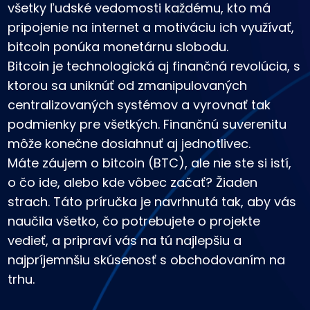
všetky ľudské vedomosti každému, kto má
Nájdi svoju krypto stratégiu
pripojenie na internet a motiváciu ich využívať,
KriptoEarn
bitcoin ponúka monetárnu slobodu.
Získajte odmeny za svoje krypto
Bitcoin je technologická aj finančná revolúcia, s
Trezor
ktorou sa uniknúť od zmanipulovaných
Odložte si kryptomeny pre svoju budúcnosť
centralizovaných systémov a vyrovnať tak
Opakovaný nákup
podmienky pre všetkých. Finančnú suverenitu
Pravidelné plánované investície (DCA)
môže konečne dosiahnuť aj jednotlivec.
Máte záujem o bitcoin (BTC), ale nie ste si istí,
Upozornenia na cenu
Aktualizované ceny vašich obľúbených tokenov v reálnom čase
o čo ide, alebo kde vôbec začať? Žiaden
strach. Táto príručka je navrhnutá tak, aby vás
Preskúmať aktíva
Objavte investičné príležitosti
naučila všetko, čo potrebujete o projekte
vedieť, a pripraví vás na tú najlepšiu a
Analýza portfólia
Inteligentné poznatky pre optimálny výkon
najpríjemnšiu skúsenosť s obchodovaním na
trhu.