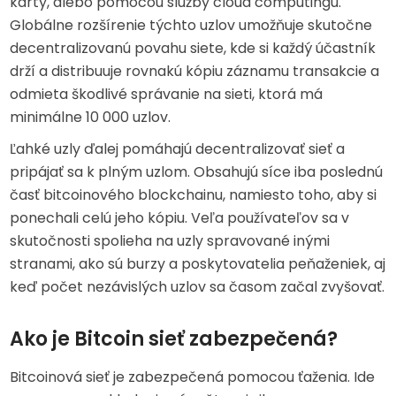
karty, alebo pomocou služby cloud computingu.
Globálne rozšírenie týchto uzlov umožňuje skutočne
decentralizovanú povahu siete, kde si každý účastník
drží a distribuuje rovnakú kópiu záznamu transakcie a
odmieta škodlivé správanie na sieti, ktorá má
minimálne 10 000 uzlov.
Ľahké uzly ďalej pomáhajú decentralizovať sieť a
pripájať sa k plným uzlom. Obsahujú síce iba poslednú
časť bitcoinového blockchainu, namiesto toho, aby si
ponechali celú jeho kópiu. Veľa používateľov sa v
skutočnosti spolieha na uzly spravované inými
stranami, ako sú burzy a poskytovatelia peňaženiek, aj
keď počet nezávislých uzlov sa časom začal zvyšovať.
Ako je Bitcoin sieť zabezpečená?
Bitcoinová sieť je zabezpečená pomocou ťaženia. Ide