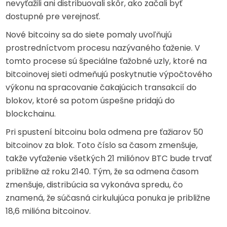
nevyťažili ani distribuovali skôr, ako začali byť
dostupné pre verejnosť.
Nové bitcoiny sa do siete pomaly uvoľňujú
prostredníctvom procesu nazývaného ťaženie. V
tomto procese sú špeciálne ťažobné uzly, ktoré na
bitcoinovej sieti odmeňujú poskytnutie výpočtového
výkonu na spracovanie čakajúcich transakcií do
blokov, ktoré sa potom úspešne pridajú do
blockchainu.
Pri spustení bitcoinu bola odmena pre ťažiarov 50
bitcoinov za blok. Toto číslo sa časom zmenšuje,
takže vyťaženie všetkých 21 miliónov BTC bude trvať
približne až roku 2140. Tým, že sa odmena časom
zmenšuje, distribúcia sa vykonáva spredu, čo
znamená, že súčasná cirkulujúca ponuka je približne
18,6 milióna bitcoinov.