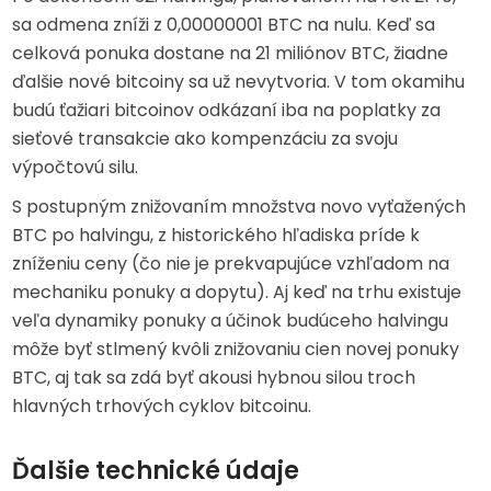
sa odmena zníži z 0,00000001 BTC na nulu. Keď sa
celková ponuka dostane na 21 miliónov BTC, žiadne
ďalšie nové bitcoiny sa už nevytvoria. V tom okamihu
budú ťažiari bitcoinov odkázaní iba na poplatky za
sieťové transakcie ako kompenzáciu za svoju
výpočtovú silu.
S postupným znižovaním množstva novo vyťažených
BTC po halvingu, z historického hľadiska príde k
zníženiu ceny (čo nie je prekvapujúce vzhľadom na
mechaniku ponuky a dopytu). Aj keď na trhu existuje
veľa dynamiky ponuky a účinok budúceho halvingu
môže byť stlmený kvôli znižovaniu cien novej ponuky
BTC, aj tak sa zdá byť akousi hybnou silou troch
hlavných trhových cyklov bitcoinu.
Ďalšie technické údaje