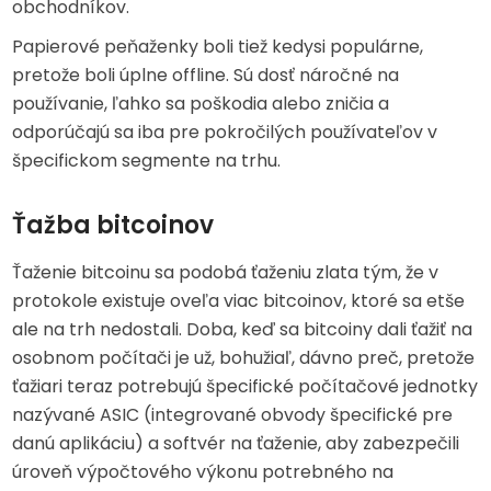
obchodníkov.
Papierové peňaženky boli tiež kedysi populárne,
pretože boli úplne offline. Sú dosť náročné na
používanie, ľahko sa poškodia alebo zničia a
odporúčajú sa iba pre pokročilých používateľov v
špecifickom segmente na trhu.
Ťažba bitcoinov
Ťaženie bitcoinu sa podobá ťaženiu zlata tým, že v
protokole existuje oveľa viac bitcoinov, ktoré sa etše
ale na trh nedostali. Doba, keď sa bitcoiny dali ťažiť na
osobnom počítači je už, bohužiaľ, dávno preč, pretože
ťažiari teraz potrebujú špecifické počítačové jednotky
nazývané ASIC (integrované obvody špecifické pre
danú aplikáciu) a softvér na ťaženie, aby zabezpečili
úroveň výpočtového výkonu potrebného na