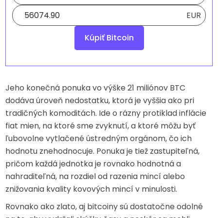
EUR
Kúpiť Bitcoin
Jeho konečná ponuka vo výške 21 miliónov BTC
dodáva úroveň nedostatku, ktorá je vyššia ako pri
tradičných komoditách. Ide o rázny protiklad inflácie
fiat mien, na ktoré sme zvyknutí, a ktoré môžu byť
ľubovolne vytlačené ústredným orgánom, čo ich
hodnotu znehodnocuje. Ponuka je tiež zastupiteľná,
pričom každá jednotka je rovnako hodnotná a
nahraditeľná, na rozdiel od razenia mincí alebo
znižovania kvality kovových mincí v minulosti.
Rovnako ako zlato, aj bitcoiny sú dostatočne odolné