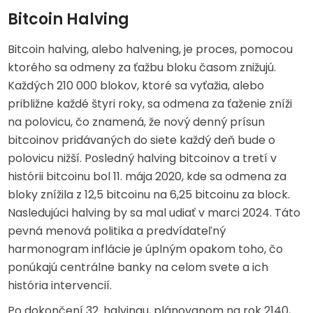
Bitcoin Halving
Bitcoin halving, alebo halvening, je proces, pomocou
ktorého sa odmeny za ťažbu bloku časom znižujú.
Každých 210 000 blokov, ktoré sa vyťažia, alebo
približne každé štyri roky, sa odmena za ťaženie zníži
na polovicu, čo znamená, že nový denný prísun
bitcoinov pridávaných do siete každý deň bude o
polovicu nižší. Posledný halving bitcoinov a tretí v
histórii bitcoinu bol 11. mája 2020, kde sa odmena za
bloky znížila z 12,5 bitcoinu na 6,25 bitcoinu za block.
Nasledujúci halving by sa mal udiať v marci 2024. Táto
pevná menová politika a predvídateľný
harmonogram inflácie je úplným opakom toho, čo
ponúkajú centrálne banky na celom svete a ich
história intervencií.
Po dokončení 32. halvingu, plánovanom na rok 2140,