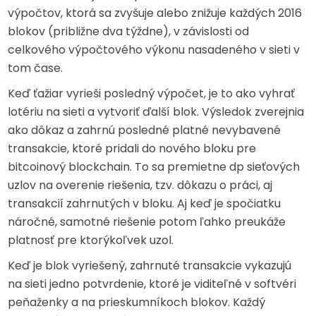
výpočtov, ktorá sa zvyšuje alebo znižuje každých 2016
blokov (približne dva týždne), v závislosti od
celkového výpočtového výkonu nasadeného v sieti v
tom čase.
Keď ťažiar vyrieši posledný výpočet, je to ako vyhrať
lotériu na sieti a vytvoriť ďalší blok. Výsledok zverejnia
ako dôkaz a zahrnú posledné platné nevybavené
transakcie, ktoré pridali do nového bloku pre
bitcoinový blockchain. To sa premietne dp sieťových
uzlov na overenie riešenia, tzv. dôkazu o práci, aj
transakcií zahrnutých v bloku. Aj keď je spočiatku
náročné, samotné riešenie potom ľahko preukáže
platnosť pre ktorýkoľvek uzol.
Keď je blok vyriešený, zahrnuté transakcie vykazujú
na sieti jedno potvrdenie, ktoré je viditeľné v softvéri
peňaženky a na prieskumníkoch blokov. Každý