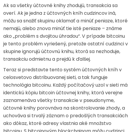
Ak sa všetky účtovné knihy zhodujú, transakcia sa
overí. Ak je jedna z účtovných kníh cudzincov iná,
môžu sa snažiť skupinu oklamať a minúť peniaze, ktoré
nemajú, alebo znova minúť tie isté peniaze – známe
ako „problém s dvojitou úhradou“. V prípade bitcoinu
je tento problém vyriešený, pretože ostatní cudzinci v
skupine ignorujú účtovnú knihu, ktorá sa nezhoduje,
transakciu odmietnu a prejdú k ďalšej.
Teraz si predstavte tento systém účtovných kníh v
celosvetovo distribuovanej sieti, a tak funguje
technológia bitcoinu. Každý počítačový uzol v sieti má
identickú kópiu bitcoin účtovnej knihy, ktorá verejne
zaznamenáva všetky transakcie v pseudonyme,
účtovné knihy porovnáva na skontrolovanie zhody, a
uchováva si trvalý záznam o predošlých transakciách
ako dôkaz, ktoré adresy vlastnia aké množstvo
bitcoinu. S bitcoinovým blockchainom môžu cudzinci