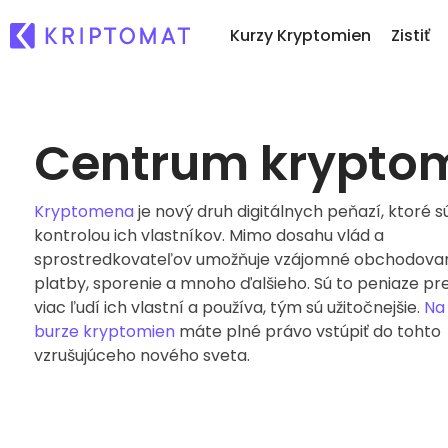
Kurzy Kryptomien
Zistiť
Centrum krypto
Po
Všetky ceny
Nákup a predaj kryptom
No
Viac ako 300+ kryptomien
Nakúpte viac ako 300 krypto
Čo
Kryptomena
je nový druh digitálnych peňazí, ktoré s
Top Rastúce a Klesajúce
Zmena kryptomien
..
Nájdite investičné príležitosti
Viac ako 1 000 párovov
kontrolou ich vlastníkov. Mimo dosahu vlád a
sprostredkovateľov umožňuje vzájomné obchodovan
Inteligentné portfóliá
platby, sporenie a mnoho ďalšieho. Sú to peniaze pre
Inteligentný spôsob investo
kryptomien
viac ľudí ich vlastní a používa, tým sú užitočnejšie.
Na
Kriptomat Peňaženka
burze kryptomien
máte plné právo vstúpiť do tohto
Bezpečná a jednoduchá kry
vzrušujúceho nového sveta.
peňaženka
Investičný prieskumník
Nájdi svoju krypto stratégiu