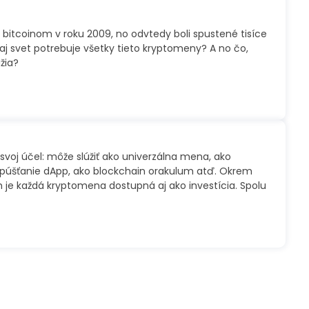
 bitcoinom v roku 2009, no odvtedy boli spustené tisíce
aj svet potrebuje všetky tieto kryptomeny? A no čo,
žia?
oj účel: môže slúžiť ako univerzálna mena, ako
spúšťanie dApp, ako blockchain orakulum atď. Okrem
h je každá kryptomena dostupná aj ako investícia. Spolu