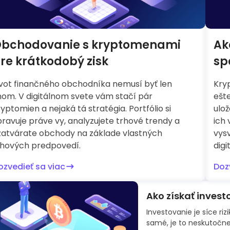
bchodovanie s kryptomenami
Ak
re krátkodobý zisk
sp
ivot finančného obchodníka nemusí byť len
Kry
nom. V digitálnom svete vám stačí pár
ešt
yptomien a nejaká tá stratégia. Portfólio si
ulož
pravuje práve vy, analyzujete trhové trendy a
ich
zatvárate obchody na základe vlastných
vys
rhových predpovedí.
digi
ozvedieť sa viac
Doz
Ako získať inves
Investovanie je síce ri
samé, je to neskutočne