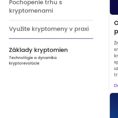
Pochopenie trhu s
kryptomenami
O
Využite kryptomeny v praxi
p
Ž
Základy kryptomien
s
kr
Technológie a dynamika
s
kryptorevolúcie
u
t
D