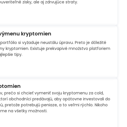
eriteľné zisky, ale aj zdrvujúce straty.
a výmenu kryptomien
ortfólio si vyžaduje neustálu úpravu. Preto je dôležité
ny kryptomien. Existuje prekvapivé množstvo platforiem
lepšie tipy.
yptomien
, prečo si chcieť vymeniť svoju kryptomenu za cold,
ektorí obchodníci predávajú, aby opätovne investovali do
jú, pretože potrebujú peniaze, a to veľmi rýchlo. Nikoho
eme na všetky možnosti.