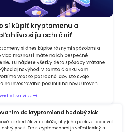
o si kúpiť kryptomenu a
oľahlivo si ju ochrániť
ptomeny si dnes kúpite rôznymi spôsobmi a
e viac možností máte na ich bezpečné
enie. Tu nájdete všetky tieto spôsoby vrátane
 výhod aj nevýhod. V tomto článku vám
vetlíme všetko potrebné, aby ste svoje
tálne investovanie posunuli na novú úroveň.
vedieť sa viac
tovaním do kryptomiendlhodobý zisk
zikové, ale keď človek dokáže, aby jeho peniaze pracovali
 dobrý pocit. Trh s kryptomenami je veľmi labilný a