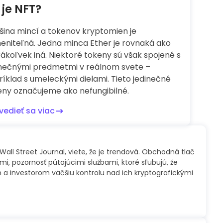
 je NFT?
šina mincí a tokenov kryptomien je
eniteľná. Jedna minca Ether je rovnaká ako
ákoľvek iná. Niektoré tokeny sú však spojené s
inečnými predmetmi v reálnom svete –
íklad s umeleckými dielami. Tieto jedinečné
eny označujeme ako nefungibilné.
vedieť sa viac
all Street Journal, viete, že je trendová. Obchodná tlač
i, pozornosť pútajúcimi službami, ktoré sľubujú, že
a investorom väčšiu kontrolu nad ich kryptografickými