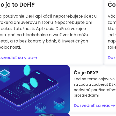
o je to DeFi?
Čo
a používanie DeFi aplikácií nepotrebujete účet u
Väč
rokera ani úverovú históriu. Nepotrebujete ani
zam
reukaz totožnosti. Aplikácie DeFi sú verejne
ktor
ostupné na blockchaine a využívať ich môžu
jed
etci, a to bez kontroly bánk, či investičných
napr
poločností.
tok
ozvedieť sa viac
Doz
Čo je DEX?
Keď sa téma objaví vo W
sa začala zaoberať DEXm
poskytnú používateľom 
prostriedkami.
Dozvedieť sa viac