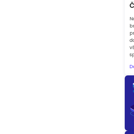
Č
N
b
p
d
vš
s
D