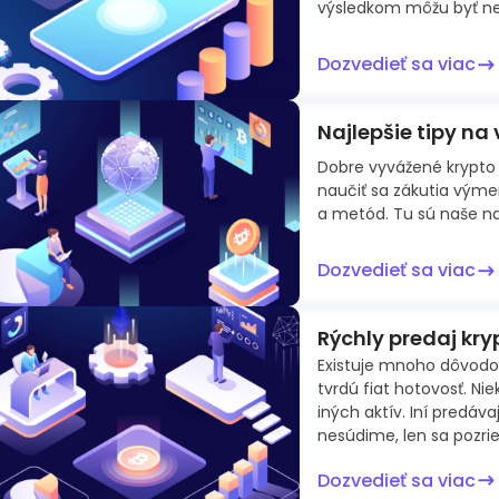
výsledkom môžu byť neuv
Dozvedieť sa viac
Najlepšie tipy n
Dobre vyvážené krypto p
naučiť sa zákutia výme
a metód. Tu sú naše naj
Dozvedieť sa viac
Rýchly predaj kr
Existuje mnoho dôvodov
tvrdú fiat hotovosť. Ni
iných aktív. Iní predáva
nesúdime, len sa pozri
Dozvedieť sa viac