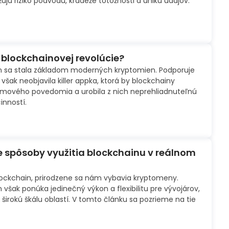
ižujú riziko podvodu, krádeže totožnosti a úniku údajov.
 blockchainovej revolúcie?
n sa stala základom moderných kryptomien. Podporuje
a však neobjavila killer appka, ktorá by blockchainy
mového povedomia a urobila z nich neprehliadnuteľnú
nností.
e spôsoby využitia blockchainu v reálnom
ockchain, prirodzene sa nám vybavia kryptomeny.
však ponúka jedinečný výkon a flexibilitu pre vývojárov,
 širokú škálu oblastí. V tomto článku sa pozrieme na tie