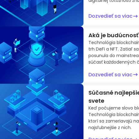
digitálnej totožnosti zn
Dozvedieť sa viac
Aká je budúcnosť
Technológia blockchai
trh DeFi a NFT. Zatiaľ s
posunula do mainstrea
súčasť každodenných či
Dozvedieť sa viac
Súčasné najlepši
svete
Keď počujeme slovo bl
Technológia blockchain 
ktorí sa zameriavajú na
najsľubnejšie z nich.