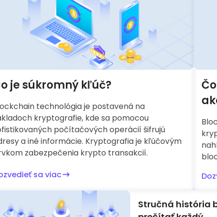
o je súkromný kľúč?
Čo
ak
lockchain technológia je postavená na
ákladoch kryptografie, kde sa pomocou
Blo
ofistikovaných počítačových operácií šifrujú
kryp
dresy a iné informácie. Kryptografia je kľúčovým
nah
rvkom zabezpečenia krypto transakcií.
bloc
ozvedieť sa viac
Doz
Stručná história 
prečítať každý