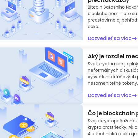
Bitcoin Satoshiho Nak
blockchainom. Toto sú 
predstavíme aj pohľad 
čaká.
Dozvedieť sa viac
Aký je rozdiel m
Svet kryptomien je plný
neformálnych diskusiác
vysvetlenie kľúčových 
nezameniteľné tokeny.
Dozvedieť sa viac
Čo je blockchain
Svoju kryptopeňaženku 
krypto prostriedky. Ak 
Ale technická realita j