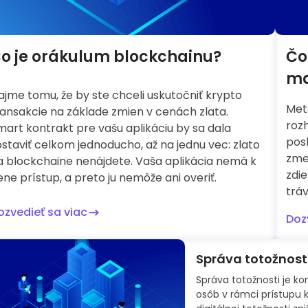
o je orákulum blockchainu?
Čo
ma
ajme tomu, že by ste chceli uskutočniť krypto
Met
ransakcie na základe zmien v cenách zlata.
roz
mart kontrakt pre vašu aplikáciu by sa dala
pos
ostaviť celkom jednoducho, až na jednu vec: zlato
zmen
a blockchaine nenájdete. Vaša aplikácia nemá k
zdi
ne prístup, a preto ju nemôže ani overiť.
trávi
ozvedieť sa viac
Doz
Správa totožnost
Správa totožnosti je ko
osôb v rámci prístupu 