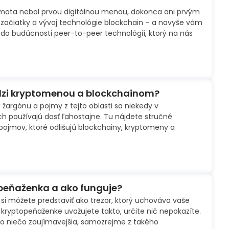
amota nebol prvou digitálnou menou, dokonca ani prvým
začiatky a vývoj technológie blockchain – a navyše vám
do budúcnosti peer-to-peer technológií, ktorý na nás
edzi kryptomenou a blockchainom?
 žargónu a pojmy z tejto oblasti sa niekedy v
h používajú dosť ľahostajne. Tu nájdete stručné
pojmov, ktoré odlišujú blockchainy, kryptomeny a
 peňaženka a ako funguje?
si môžete predstaviť ako trezor, ktorý uchováva vaše
o kryptopeňaženke uvažujete takto, určite nič nepokazíte.
e o niečo zaujímavejšia, samozrejme z takého