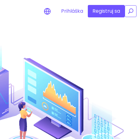
Prihláška
Registruj sa
/
nia na cenu
ané ceny vašich
h tokenov v reálnom čase
ť aktíva
estičné príležitosti
portfólia
né poznatky pre optimálny