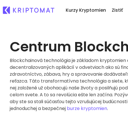
Kurzy Kryptomien
Zistiť
Centrum Blockc
Po
Všetky ceny
Nákup a predaj kryptom
No
Viac ako 300+ kryptomien
Nakúpte viac ako 300 krypto
Čo
Blockchainová technológia je základom kryptomien a
Top Rastúce a Klesajúce
Zmena kryptomien
..
Nájdite investičné príležitosti
Viac ako 1 000 párovov
decentralizovaných aplikácií v odvetviach ako sú fin
zdravotníctvo, zábava, hry a spravovanie dodávate
Inteligentné portfóliá
reťazca. Táto transformatívna technológia a siete, k
Inteligentný spôsob investo
kryptomien
nej založené už obohacujú naše životy a posilňujú pod
Kriptomat Peňaženka
celom svete. A to sa revolúcia ešte len začína. Pozý
Bezpečná a jednoduchá kry
aby ste sa stali súčasťou tejto vzrušujúcej budúcnosti
peňaženka
jednoduchej a bezpečnej
burze kryptomien
.
Investičný prieskumník
Nájdi svoju krypto stratégiu