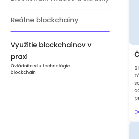
Reálne blockchainy
Využitie blockchainov v
Č
praxi
Ovládnite silu technológie
B
blockchain
z
s
a
p
D