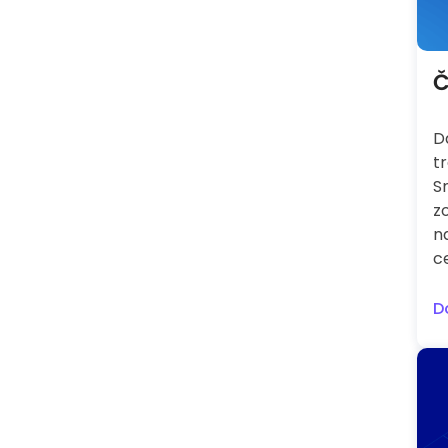
Č
D
t
S
z
n
ce
D