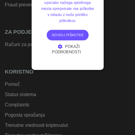
uporabo našega spletnega
Fraud prevention
mesta sprejemate vse piškotke
v skladu z našo politiko
piškotkov.
ZA PODJETJA
DOVOLI PIŠKOTKE
Računi za podjetja
POKAŽI
PODROBNOSTI
NUJNO POTREBNI
KORISTNO
IZVEDBENI
Pomoč
CILJANJE
Status sistema
FUNKCIONALNOST
Complaints
Pogosta vprašanja
Trenutne vrednosti kriptovalut