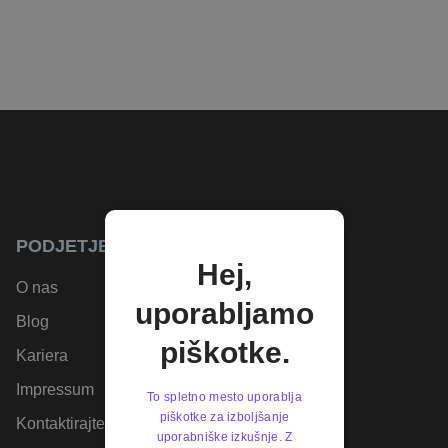
PODJETJE
Hej,
O nas
uporabljamo
Blog
piškotke.
Kariera
Impressum
To spletno mesto uporablja
piškotke za izboljšanje
Kontaktirajte nas
uporabniške izkušnje. Z