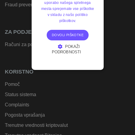
uporabo našega spletnega
Fraud prevention
mesta sprejemate vse piškotke
v skladu z našo politiko
piškotkov.
ZA PODJETJA
DOVOLI PIŠKOTKE
Računi za podjetja
POKAŽI
PODROBNOSTI
NUJNO POTREBNI
KORISTNO
IZVEDBENI
Pomoč
CILJANJE
Status sistema
FUNKCIONALNOST
Complaints
Pogosta vprašanja
Trenutne vrednosti kriptovalut