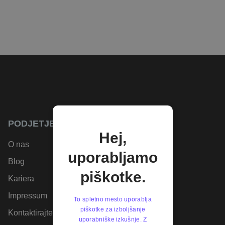
PODJETJE
Hej,
O nas
uporabljamo
Blog
piškotke.
Kariera
Impressum
To spletno mesto uporablja
piškotke za izboljšanje
Kontaktirajte nas
uporabniške izkušnje. Z