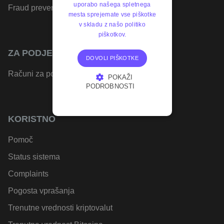
uporabo našega spletnega
Fraud prevention
mesta sprejemate vse piškotke
v skladu z našo politiko
piškotkov.
ZA PODJETJA
DOVOLI PIŠKOTKE
Računi za podjetja
POKAŽI
PODROBNOSTI
NUJNO POTREBNI
KORISTNO
IZVEDBENI
Pomoč
CILJANJE
Status sistema
FUNKCIONALNOST
Complaints
Pogosta vprašanja
Trenutne vrednosti kriptovalut