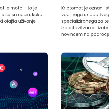
kot le moto – to je
Kriptomat je oznanil 
le še en način, kako
vodilnega sklada tveg
 olajša uživanje
specializiranega za t
izpostavil zaradi izob
novincem na področju 
Program ambasadorjev