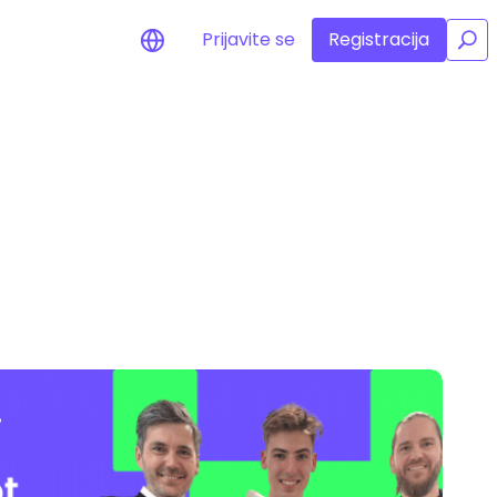
Prijavite se
Registracija
/
o ceni
macije o cenah vaših
etonov
sredstva
žbene priložnosti
ortfelja
gledi za optimalno