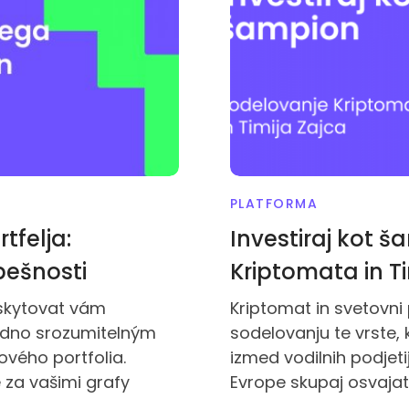
PLATFORMA
tfelja:
Investiraj kot 
pešnosti
Kriptomata in Ti
skytovat vám
Kriptomat in svetovni
adno srozumitelným
sodelovanju te vrste, 
vého portfolia.
izmed vodilnih podjeti
za vašimi grafy
Evrope skupaj osvajat