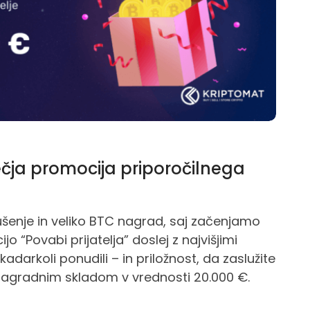
ečja promocija priporočilnega
ušenje in veliko BTC nagrad, saj začenjamo
o “Povabi prijatelja” doslej z najvišjimi
adarkoli ponudili – in priložnost, da zaslužite
nagradnim skladom v vrednosti 20.000 €.