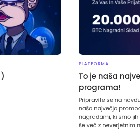
PLATFORMA
E)
To je naša najv
programa!
Pripravite se na navd
našo največjo promocij
nagradami, ki smo jih k
še več z neverjetnim 