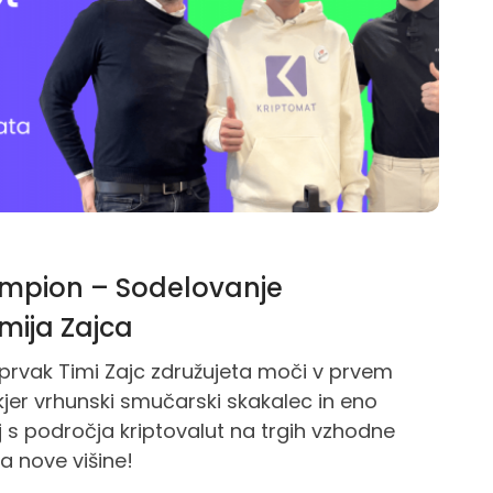
šampion – Sodelovanje
mija Zajca
 prvak Timi Zajc združujeta moči v prvem
kjer vrhunski smučarski skakalec in eno
j s področja kriptovalut na trgih vzhodne
a nove višine!