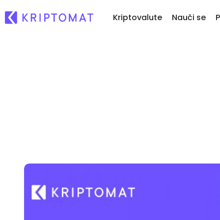
Kriptovalute
Nauči se
P
Ne
Vse cene
Kupi & Prodaj kripto
Na
Več kot 300 kriptovalut
Kupite več kot 300 kriptovalut
Ka
Največji dobitniki in poraženci
Menjaj Kripto
...
Poiščite naložbene priložnosti
Več kot 1.000 menjalnih parov
Inteligentni portfelji
Pameten način vlaganja v
kriptovalute
Kriptomat denarnica
Varna in enostavna kripto
denarnica
Raziskovalec naložb
Najdi svojo kripto strategijo