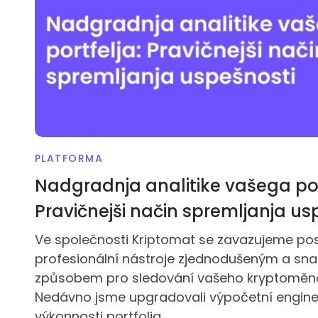
PLATFORMA
Nadgradnja analitike vašega por
Pravičnejši način spremljanja us
Ve společnosti Kriptomat se zavazujeme po
profesionální nástroje zjednodušeným a sn
způsobem pro sledování vašeho kryptoměno
Nedávno jsme upgradovali výpočetní engine 
výkonnosti portfolia.