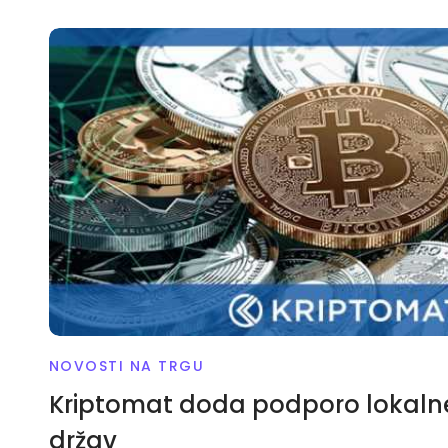
Kriptomat doda podporo lokalne valute 10 držav
NOVOSTI NA TRGU
Kriptomat doda podporo lokalne
držav