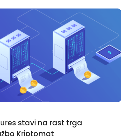
es stavi na rast trga
ružbo Kriptomat