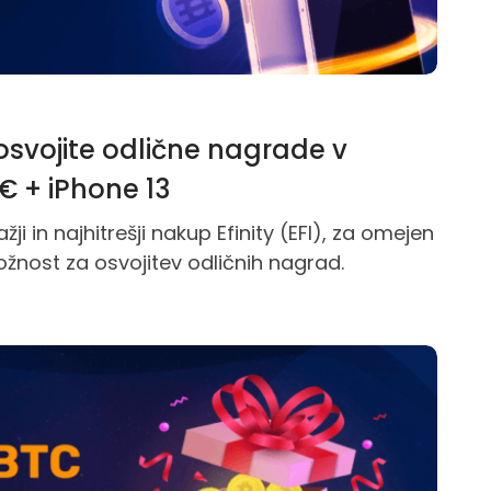
n osvojite odlične nagrade v
€ + iPhone 13
ji in najhitrešji nakup Efinity (EFI), za omejen
žnost za osvojitev odličnih nagrad.