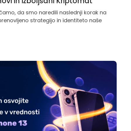
vi in izboljšani Kriptomat
amo, da smo naredili naslednji korak na
prenovljeno strategijo in identiteto naše