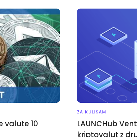
ZA KULISAMI
 valute 10
LAUNCHub Ventur
kriptovalut z d