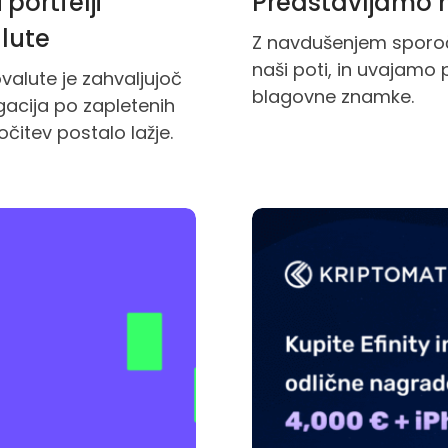
portfelji
Predstavljamo no
alute
Z navdušenjem sporoč
naši poti, in uvajamo 
valute je zahvaljujoč
blagovne znamke.
gacija po zapletenih
očitev postalo lažje.