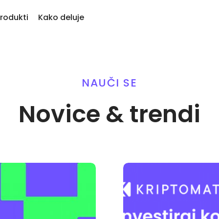
rodukti
Kako deluje
KriptoEarn
Opozorila 
davno dodani
Zaslužite nagrade s svojim
Ažurne infor
NAUČI SE
 novo dodane kriptovalute
kriptovalutami
najljubših ž
Trezor
j če bi kupil 100 EUR…
Novice & trendi
Raziščite 
Varčujte kriptovalute za svojo
danes bi bil vreden
Odkrijte nalo
prihodnost
Analitika p
Ponavljajoči nakup
Pametni vpo
Redno načrtovane naložbe (DCA)
učinkovitost