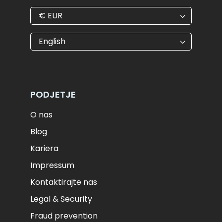
€
EUR
€
EUR
kr
SEK
English
$
USD
₺
TRY
лв.
BGN
fr.
CHF
Kč
CZK
kr
NOK
PODJETJE
ft
HUF
L
RON
O nas
zł
PLN
kr.
DKK
Blog
Kariera
Impressum
Kontaktirajte nas
Legal & Security
Fraud prevention