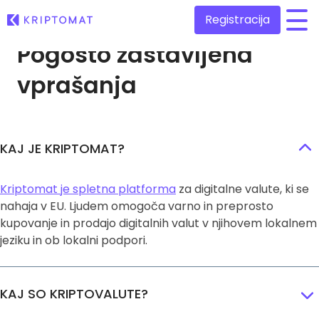
Registracija
Pogosto
zastavljena
/
vprašanja
Vse cene
Več kot 300 kriptovalut
Največji dobitniki in poraženci
Poiščite naložbene priložnosti
Kupi & Prodaj kripto
KAJ JE KRIPTOMAT?
Kupite več kot 300 kriptovalut
Nedavno dodani
Na novo dodane kriptovalute
Menjaj Kripto
Kriptomat je spletna platforma
za digitalne valute, ki se
Več kot 1.000 menjalnih parov
nahaja v EU. Ljudem omogoča varno in preprosto
Kaj če bi kupil 100 EUR…
kupovanje in prodajo digitalnih valut v njihovem lokalnem
...danes bi bil vreden
Inteligentni portfelji
jeziku in ob lokalni podpori.
Pameten način vlaganja v kriptovalute
Kriptomat denarnica
Varna in enostavna kripto denarnica
KAJ SO KRIPTOVALUTE?
Raziskovalec naložb