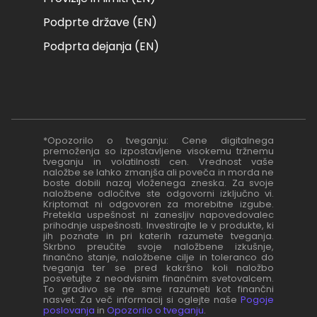
Podprte države (EN)
Podprta dejanja (EN)
*Opozorilo o tveganju: Cene digitalnega
premoženja so izpostavljene visokemu tržnemu
tveganju in volatilnosti cen. Vrednost vaše
naložbe se lahko zmanjša ali poveča in morda ne
boste dobili nazaj vloženega zneska. Za svoje
naložbene odločitve ste odgovorni izključno vi.
Kriptomat ni odgovoren za morebitne izgube.
Pretekla uspešnost ni zanesljiv napovedovalec
prihodnje uspešnosti. Investirajte le v produkte, ki
jih poznate in pri katerih razumete tveganja.
Skrbno preučite svoje naložbene izkušnje,
finančno stanje, naložbene cilje in toleranco do
tveganja ter se pred kakršno koli naložbo
posvetujte z neodvisnim finančnim svetovalcem.
To gradivo se ne sme razumeti kot finančni
nasvet. Za več informacij si oglejte naše
Pogoje
poslovanja
in
Opozorilo o tveganju
.