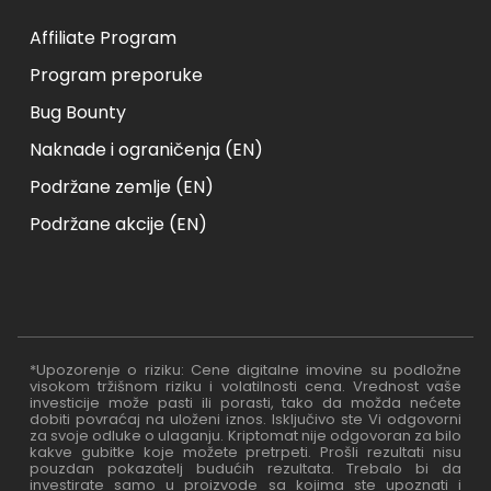
Affiliate Program
Program preporuke
Bug Bounty
Naknade i ograničenja (EN)
Podržane zemlje (EN)
Podržane akcije (EN)
*Upozorenje o riziku: Cene digitalne imovine su podložne
visokom tržišnom riziku i volatilnosti cena. Vrednost vaše
investicije može pasti ili porasti, tako da možda nećete
dobiti povraćaj na uloženi iznos. Isključivo ste Vi odgovorni
za svoje odluke o ulaganju. Kriptomat nije odgovoran za bilo
kakve gubitke koje možete pretrpeti. Prošli rezultati nisu
pouzdan pokazatelj budućih rezultata. Trebalo bi da
investirate samo u proizvode sa kojima ste upoznati i