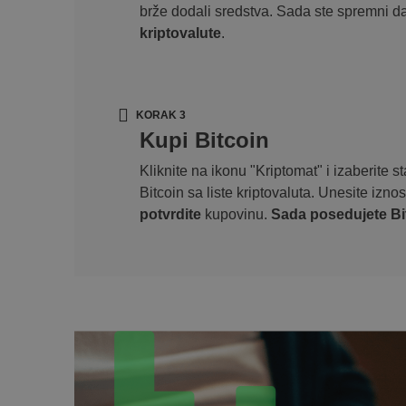
brže dodali sredstva. Sada ste spremni d
kriptovalute
.
KORAK 3
Kupi Bitcoin
Kliknite na ikonu "Kriptomat" i izaberite 
Bitcoin sa liste kriptovaluta. Unesite izno
potvrdite
kupovinu.
Sada posedujete Bi