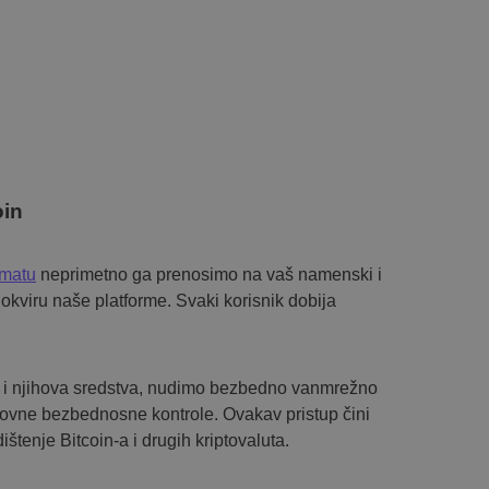
oin
omatu
neprimetno ga prenosimo na vaš namenski i
kviru naše platforme. Svaki korisnik dobija
e i njihova sredstva, nudimo bezbedno vanmrežno
dovne bezbednosne kontrole. Ovakav pristup čini
štenje Bitcoin-a i drugih kriptovaluta.