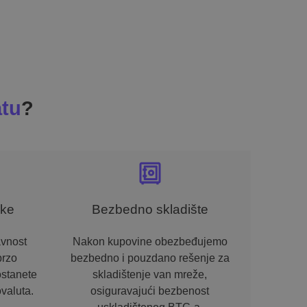
tu
?
ike
Bezbedno skladište
avnost
Nakon kupovine obezbeđujemo
brzo
bezbedno i pouzdano rešenje za
ostanete
skladištenje van mreže,
valuta.
osiguravajući bezbenost