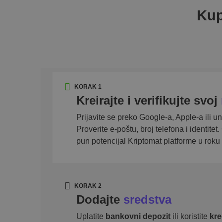
Kup
KORAK 1
Kreirajte i verifikujte svoj
Prijavite se preko Google-a, Apple-a ili un
Proverite e-poštu, broj telefona i identitet.
pun potencijal Kriptomat platforme u roku
KORAK 2
Dodajte
sredstva
Uplatite
bankovni depozit
ili koristite
kre