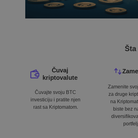
Šta
Čuvaj
Zame
kriptovalute
Zamenite svoj
Čuvajte svoju BTC
za druge krip
investiciju i pratite njen
na Kriptoma
rast sa Kriptomatom.
biste bez 
diversifikova
portfelj