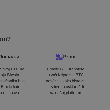
oin?
Пошаљи
Primi
te svoj BTC na
Primite BTC transfere
koju Bitcoin
u vaš Kriptomat BTC
novčanika bilo
novčanik kako biste ga
 Blockchain
bezbedno uskladištili
a ne spava.
na našoj platformi.