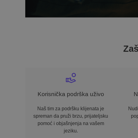
Zaš
Korisnička podrška uživo
N
Naš tim za podršku klijenata je
Nud
spreman da pruži brzu, prijateljsku
pop
pomoć i objašnjenja na vašem
jeziku.