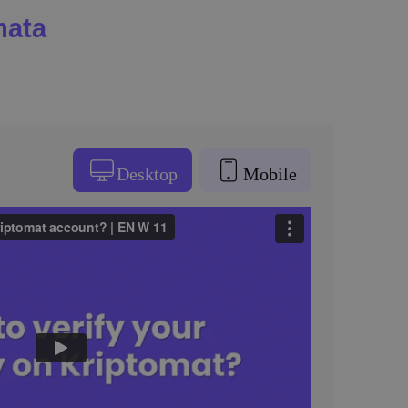
mata
:
Desktop
Mobile