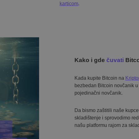
karticom
.
Kako i gde
čuvati
Bitc
Kada kupite Bitcoin na
Kript
bezbedan Bitcoin novčanik u o
pojedinačni novčanik.
Da bismo zaštitili naše kupc
skladištenje i sprovodimo re
našu platformu rajom za skladi