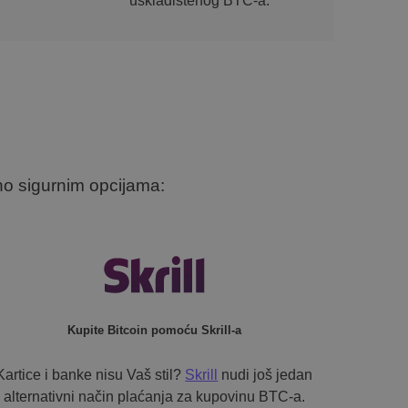
uskladištenog BTC-a.
no sigurnim opcijama:
Kupite Bitcoin pomoću Skrill-a
Kartice i banke nisu Vaš stil?
Skrill
nudi još jedan
alternativni način plaćanja za kupovinu BTC-a.