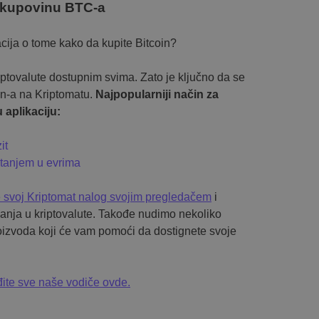
kupovinu BTC-a
cija o tome kako da kupite Bitcoin?
iptovalute dostupnim svima. Zato je ključno da se
in-a na Kriptomatu.
Najpopularniji način za
 aplikaciju:
it
tanjem u evrima
e svoj Kriptomat nalog svojim pregledačem
i
aganja u kriptovalute. Takođe nudimo nekoliko
proizvoda koji će vam pomoći da dostignete svoje
ite sve naše vodiče ovde.