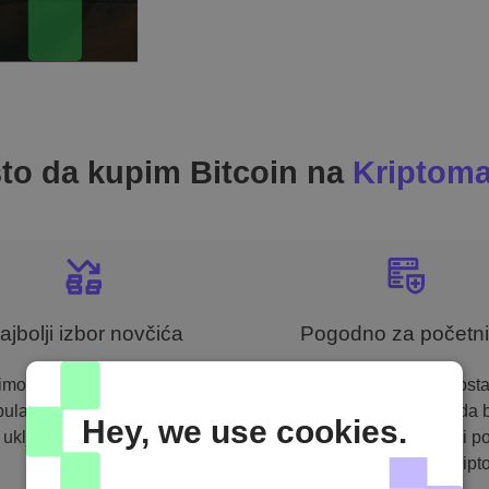
to da kupim Bitcoin na
Kriptoma
ajbolji izbor novčića
Pogodno za početn
imo momentalnu kupovinu
Fokusiramo se na jednost
ularnih novčića i tokena,
kako bismo osigurali da 
Hey, we use cookies.
uključujući Bitcoin-a.
savladate našu platformu i p
samouvereni investitor kripto