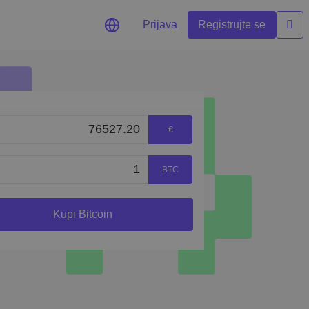
Prijava
Registrujte se
iljenih tokena
€
BTC
formanse
Kupi Bitcoin