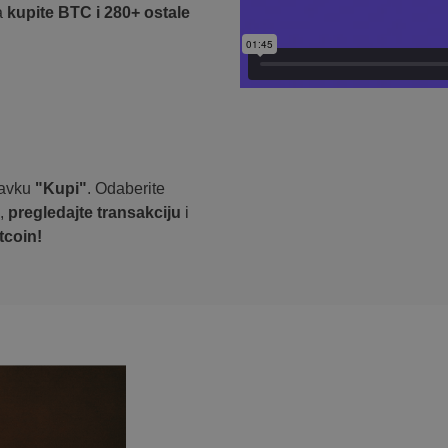
a
kupite BTC i 280+ ostale
stavku
"Kupi"
. Odaberite
s,
pregledajte transakciju
i
tcoin!