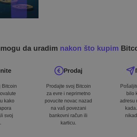
 mogu da uradim
nakon što kupim
Bitc
nite
Prodaj
 Bitcoin
Prodajte svoj Bitcoin
Pošalji
tovalute
za evre i neprimetno
bilo 
tu kako
povucite novac nazad
adresu 
napora
na vaš povezani
kada.
li svoj
bankovni račun ili
nikad
.
karticu.