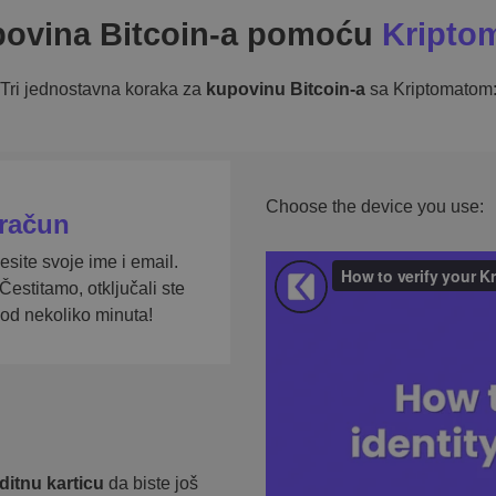
ovina Bitcoin-a pomoću
Kripto
Tri jednostavna koraka za
kupovinu Bitcoin-a
sa Kriptomatom
Choose the device you use:
račun
esite svoje ime i email.
 Čestitamo, otključali ste
 od nekoliko minuta!
ditnu karticu
da biste još