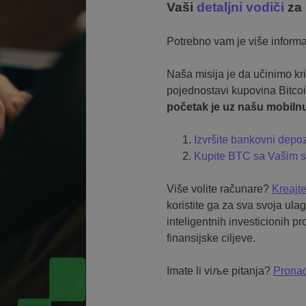
Vaši
detaljni vodiči
za 
Potrebno vam je više informa
Naša misija je da učinimo kr
pojednostavi kupovina Bitco
početak je uz našu mobilnu
Izvršite bankovni depoz
Kupite BTC sa Vašim s
Više volite računare?
Kreajt
koristite ga za sva svoja ul
inteligentnih investicionih 
finansijske ciljeve.
Imate li viљe pitanja?
Pronađ