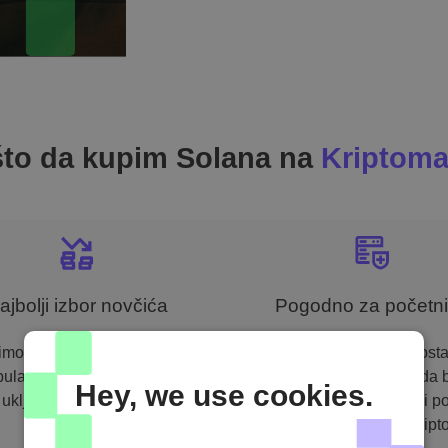
to da kupim Solana na
Kriptoma
ajbolji izbor novčića
Pogodno za početn
imo momentalnu kupovinu
Fokusiramo se na jednost
ularnih novčića i tokena,
kako bismo osigurali da 
Hey, we use cookies.
uključujući Solana-a.
savladate našu platformu i p
samouvereni investitor kripto