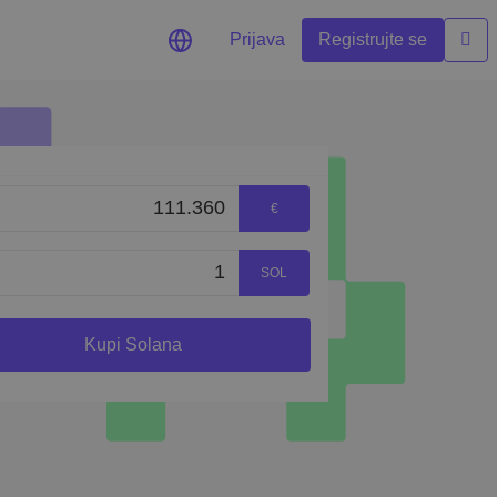
Prijava
Registrujte se
iljenih tokena
€
SOL
formanse
Kupi Solana