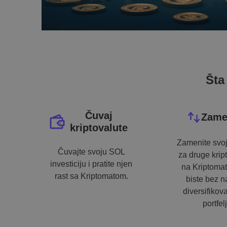
Šta
Čuvaj
Zame
kriptovalute
Zamenite svo
Čuvajte svoju SOL
za druge krip
investiciju i pratite njen
na Kriptoma
rast sa Kriptomatom.
biste bez 
diversifikova
portfelj