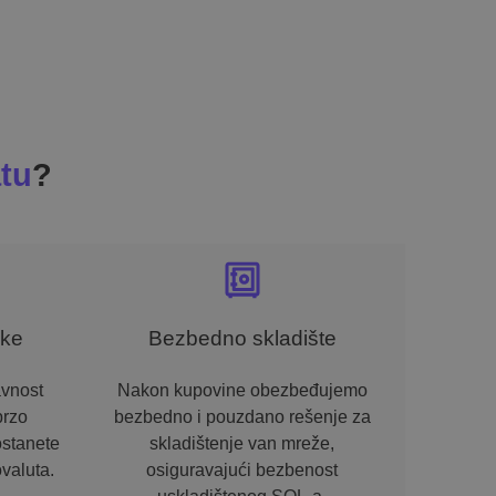
tu
?
ike
Bezbedno skladište
avnost
Nakon kupovine obezbeđujemo
brzo
bezbedno i pouzdano rešenje za
ostanete
skladištenje van mreže,
valuta.
osiguravajući bezbenost