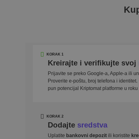
Kup
KORAK 1
Kreirajte i verifikujte svoj
Prijavite se preko Google-a, Apple-a ili un
Proverite e-poštu, broj telefona i identitet.
pun potencijal Kriptomat platforme u roku
KORAK 2
Dodajte
sredstva
Uplatite
bankovni depozit
ili koristite
kre