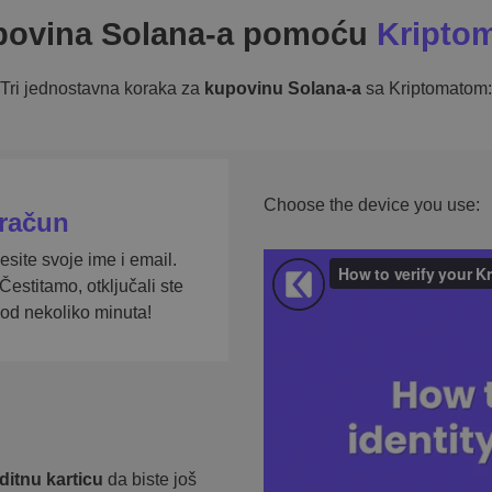
ovina Solana-a pomoću
Kripto
Tri jednostavna koraka za
kupovinu Solana-a
sa Kriptomatom:
Choose the device you use:
račun
esite svoje ime i email.
 Čestitamo, otključali ste
 od nekoliko minuta!
ditnu karticu
da biste još