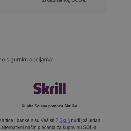
uskladištenog SOL-a.
no sigurnim opcijama:
Kupite Solana pomoću Skrill-a
Kartice i banke nisu Vaš stil?
Skrill
nudi još jedan
alternativni način plaćanja za kupovinu SOL-a.