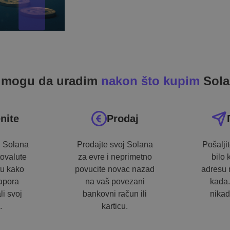
 mogu da uradim
nakon što kupim
Sola
nite
Prodaj
j Solana
Prodajte svoj Solana
Pošalji
tovalute
za evre i neprimetno
bilo
tu kako
povucite novac nazad
adresu 
napora
na vaš povezani
kada.
li svoj
bankovni račun ili
nikad
.
karticu.