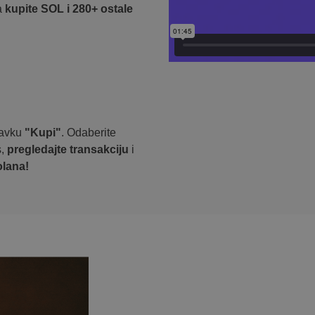
a
kupite SOL i 280+ ostale
stavku
"Kupi"
. Odaberite
s,
pregledajte transakciju
i
lana!