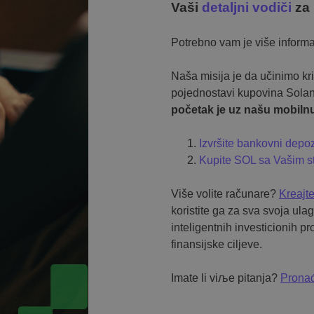
Vaši
detaljni vodiči
za 
Potrebno vam je više inform
Naša misija je da učinimo kr
pojednostavi kupovina Solan
početak je uz našu mobilnu
Izvršite bankovni depoz
Kupite SOL sa Vašim s
Više volite računare?
Kreajt
koristite ga za sva svoja ul
inteligentnih investicionih 
finansijske ciljeve.
Imate li viљe pitanja?
Pronađ