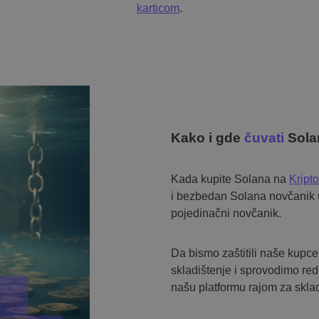
karticom
.
Kako i gde
čuvati
Sola
Kada kupite Solana na
Kript
i bezbedan Solana novčanik u
pojedinačni novčanik.
Da bismo zaštitili naše kupc
skladištenje i sprovodimo re
našu platformu rajom za sklad