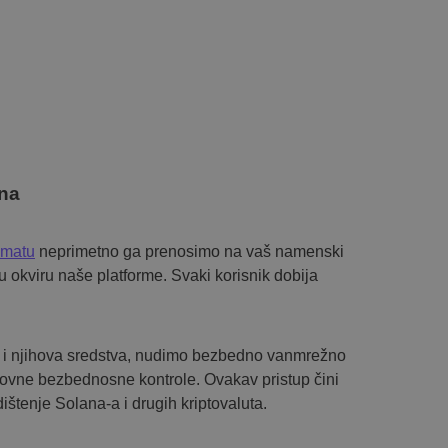
na
omatu
neprimetno ga prenosimo na vaš namenski
 okviru naše platforme. Svaki korisnik dobija
e i njihova sredstva, nudimo bezbedno vanmrežno
dovne bezbednosne kontrole. Ovakav pristup čini
ištenje Solana-a i drugih kriptovaluta.