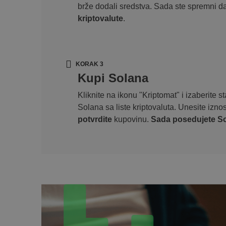
brže dodali sredstva. Sada ste spremni d
kriptovalute
.
KORAK 3
Kupi Solana
Kliknite na ikonu "Kriptomat" i izaberite 
Solana sa liste kriptovaluta. Unesite izno
potvrdite
kupovinu.
Sada posedujete So