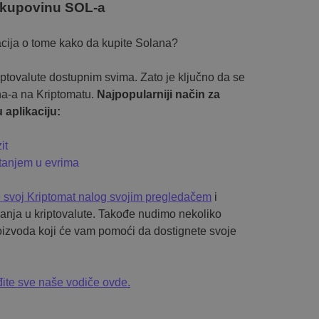
kupovinu SOL-a
acija o tome kako da kupite Solana?
iptovalute dostupnim svima. Zato je ključno da se
a-a na Kriptomatu.
Najpopularniji način za
 aplikaciju:
it
tanjem u evrima
e svoj Kriptomat nalog svojim pregledačem
i
aganja u kriptovalute. Takođe nudimo nekoliko
proizvoda koji će vam pomoći da dostignete svoje
ite sve naše vodiče ovde.