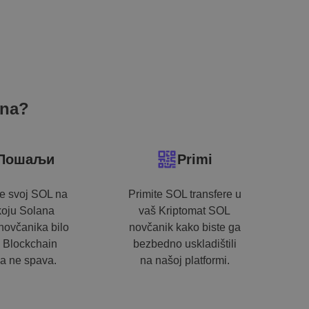
na?
Пошаљи
Primi
te svoj SOL na
Primite SOL transfere u
 koju Solana
vaš Kriptomat SOL
novčanika bilo
novčanik kako biste ga
 Blockchain
bezbedno uskladištili
a ne spava.
na našoj platformi.