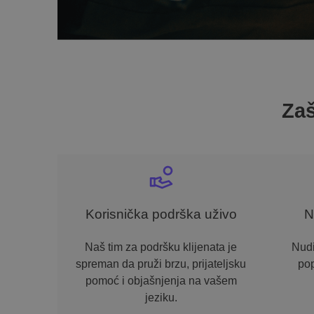
Zaš
Korisnička podrška uživo
N
Naš tim za podršku klijenata je
Nud
spreman da pruži brzu, prijateljsku
pop
pomoć i objašnjenja na vašem
jeziku.