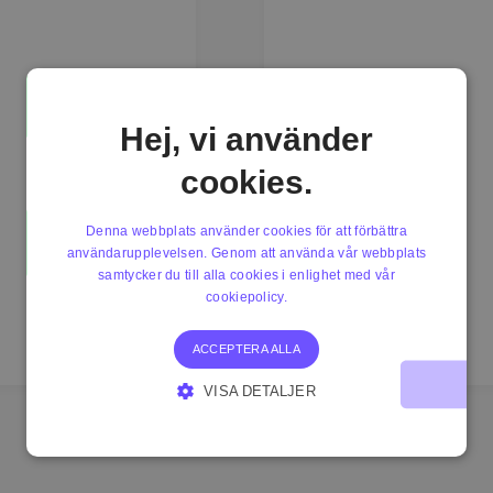
Hej, vi använder
cookies.
Denna webbplats använder cookies för att förbättra
användarupplevelsen. Genom att använda vår webbplats
samtycker du till alla cookies i enlighet med vår
cookiepolicy.
ACCEPTERA ALLA
VISA DETALJER
STRIKT NÖDVÄNDIGT
PRESTANDA
INRIKTNING
FUNKTIONER