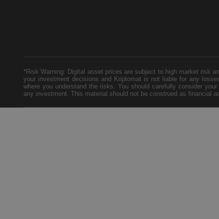
*Risk Warning: Digital asset prices are subject to high market risk 
your investment decisions and Kriptomat is not liable for any losse
where you understand the risks. You should carefully consider your 
any investment. This material should not be construed as financial a