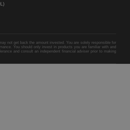
L)
 may not get back the amount invested. You are solely responsible for
rmance. You should only invest in products you are familiar with and
lerance and consult an independent financial adviser prior to making