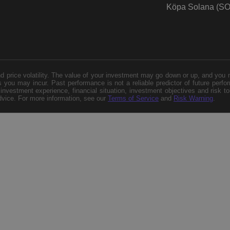
Köpa Solana (SO
and price volatility. The value of your investment may go down or up, and you
s you may incur. Past performance is not a reliable predictor of future perfo
investment experience, financial situation, investment objectives and risk to
dvice. For more information, see our
Terms of Service
and
Risk Warning
.