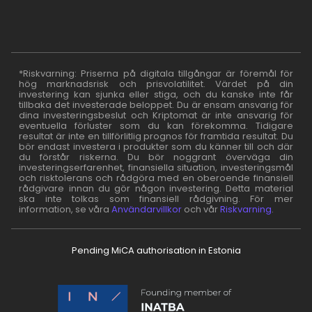
*Riskvarning: Priserna på digitala tillgångar är föremål för
hög marknadsrisk och prisvolatilitet. Värdet på din
investering kan sjunka eller stiga, och du kanske inte får
tillbaka det investerade beloppet. Du är ensam ansvarig för
dina investeringsbeslut och Kriptomat är inte ansvarig för
eventuella förluster som du kan förekomma. Tidigare
resultat är inte en tillförlitlig prognos för framtida resultat. Du
bör endast investera i produkter som du känner till och där
du förstår riskerna. Du bör noggrant överväga din
investeringserfarenhet, finansiella situation, investeringsmål
och risktolerans och rådgöra med en oberoende finansiell
rådgivare innan du gör någon investering. Detta material
ska inte tolkas som finansiell rådgivning. För mer
information, se våra
Användarvillkor
och vår
Riskvarning
.
Pending MiCA authorisation in Estonia