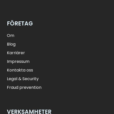
$
USD
₺
TRY
лв.
BGN
fr.
CHF
Kč
CZK
kr
NOK
FÖRETAG
ft
HUF
L
RON
zł
PLN
kr.
DKK
Om
Blog
Karriärer
Impressum
Kontakta oss
Legal & Security
Fraud prevention
VERKSAMHETER