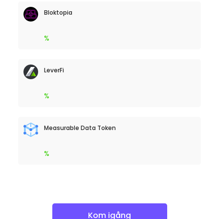
Bloktopia
%
LeverFi
%
Measurable Data Token
%
Kom igång