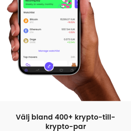
Hitta din kryptostrategi
KriptoEarn
Få belöningar på din krypto
Valv
Spara krypto inför din framtid
Återkommande köp
Regelbundet schemalagda investeringar (DCA)
Prisalarm
Prisuppdateringar i realtid för dina favoritmynt
Utforska tillgångar
Upptäck investeringsmöjligheter
Portföljanalys
Smarta insikter för optimal prestanda
Välj bland 400+ krypto-till-
krypto-par