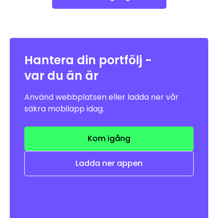
Hantera din portfölj -
var du än är
Använd webbplatsen eller ladda ner vår
säkra mobilapp idag.
Kom igång
Ladda ner appen