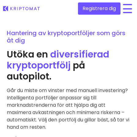
Registrera dig
/
Hantering av kryptoportföljer som görs
Alla priser
åt dig
Över 300+ kryptovalutor
Utöka en
diversifierad
Toppvinnare & -förlorare
Hitta investeringsmöjligheter
Köp och sälj krypto
kryptoportfölj
på
Köp över 300 kryptovalutor
Nyligen tillagda
autopilot.
Nyligen tillagda mynt hos Kriptomat
Utbyte av krypto
Över 1 000 olika paralternativ
Går du miste om vinster med manuell investering?
Om jag köpte för 100€…
...skulle det idag vara värt
Intelligenta portföljer anpassar sig till
Intelligenta portföljer
Smart sätt att investera i krypto
marknadstrenderna för att hjälpa dig att
maximera avkastningen och minimera riskerna –
Kriptomat Plånbok
automatiskt. Välj den portfölj du gillar bäst, så tar vi
En säker och enkel kryptoplånbok
hand om resten.
Investeringsutforskaren