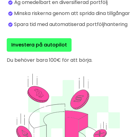
Äg omedelbart en diversifierad portfölj
Hitta din kryptostrategi
Minska riskerna genom att sprida dina tillgångar
KriptoEarn
Få belöningar på din krypto
Spara tid med automatiserad portföljhantering
Valv
Spara krypto inför din framtid
Investera på autopilot
Återkommande köp
Regelbundet schemalagda investeringar (DCA)
Du behöver bara 100€ för att börja.
Prisalarm
Prisuppdateringar i realtid för dina favoritmynt
Utforska tillgångar
Upptäck investeringsmöjligheter
Portföljanalys
Smarta insikter för optimal prestanda