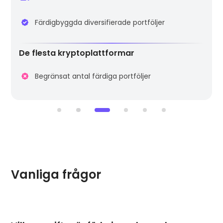
Perfekt för nybörjare och experter
Lätt att installera på några minuter
Färdigbyggda diversifierade portföljer
De flesta kryptoplattformar
Brant inlärningskurva
Krånglig verifieringsprocess
Begränsat antal färdiga portföljer
Vanliga frågor