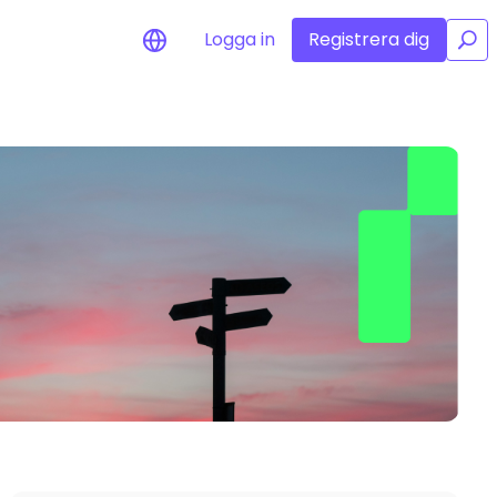
Logga in
Registrera dig
/
alarm
pdateringar i realtid för dina
itmynt
ska tillgångar
ck investeringsmöjligheter
öljanalys
 insikter för optimal
anda