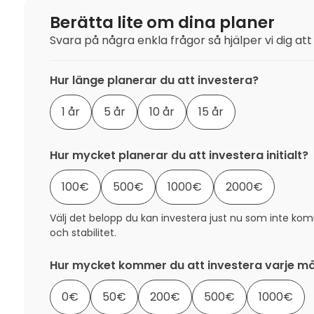
Berätta lite om dina planer
Svara på några enkla frågor så hjälper vi dig at
Hur länge planerar du att investera?
1 år
5 år
10 år
15 år
Hur mycket planerar du att investera initialt?
100
€
500
€
1000
€
2000
€
Välj det belopp du kan investera just nu som inte k
och stabilitet.
Hur mycket kommer du att investera varje m
0
€
50
€
200
€
500
€
1000
€