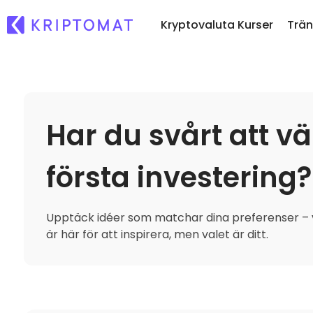
Kryptovaluta Kurser
Trä
Ny
Alla priser
Köp och sälj krypto
Ny
Över 300+ kryptovalutor
Köp över 300 kryptovalut
Har du svårt att vä
Om
Toppvinnare & -förlorare
Utbyte av krypto
...
Hitta investeringsmöjligheter
Över 1 000 olika paralter
första investering?
Intelligenta portfölj
Smart sätt att investera 
Upptäck idéer som matchar dina preferenser – v
Kriptomat Plånbok
är här för att inspirera, men valet är ditt.
En säker och enkel kryp
Investeringsutforsk
Hitta din kryptostrategi