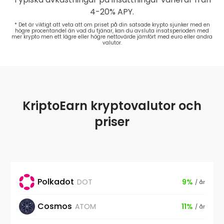
Solana
(SOL)
6 %
4-20% APY.
* Det är viktigt att veta att om priset på din satsade krypto sjunker med en
högre procentandel än vad du tjänar, kan du avsluta insatsperioden med
mer krypto men ett lägre eller högre nettovärde jämfört med euro eller andra
valutor.
Near
(NEAR)
8 %
KriptoEarn kryptovalutor och
priser
Polkadot
DOT
9%
/ år
Cosmos
ATOM
11%
/ år