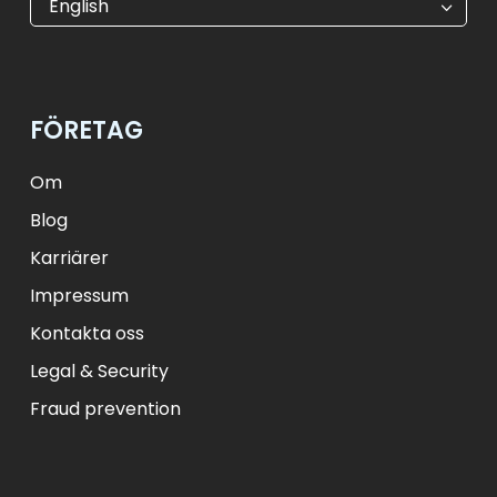
English
$
USD
₺
TRY
лв.
BGN
fr.
CHF
Kč
CZK
kr
NOK
FÖRETAG
ft
HUF
L
RON
zł
PLN
kr.
DKK
Om
Blog
Karriärer
Impressum
Kontakta oss
Legal & Security
Fraud prevention