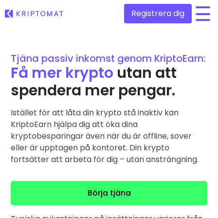
Registrera dig
/
Alla priser
Tjäna passiv inkomst genom KriptoEarn:
Över 300+ kryptovalutor
Få mer krypto
utan att
Toppvinnare & -förlorare
spendera mer pengar.
Hitta investeringsmöjligheter
Köp och sälj krypto
Köp över 300 kryptovalutor
Istället för att låta din krypto stå inaktiv kan
Nyligen tillagda
Nyligen tillagda mynt hos Kriptomat
KriptoEarn hjälpa dig att öka dina
Utbyte av krypto
kryptobesparingar även när du är offline, sover
Över 1 000 olika paralternativ
Om jag köpte för 100€…
eller är upptagen på kontoret. Din krypto
...skulle det idag vara värt
Intelligenta portföljer
fortsätter att arbeta för dig – utan ansträngning.
Smart sätt att investera i krypto
Kriptomat Plånbok
Börja tjäna
En säker och enkel kryptoplånbok
Investeringsutforskaren