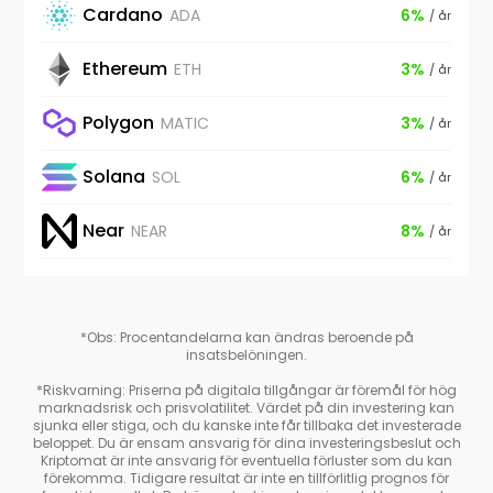
Cardano
ADA
6%
/ år
Ethereum
ETH
3%
/ år
Polygon
MATIC
3%
/ år
Solana
SOL
6%
/ år
Near
NEAR
8%
/ år
*Obs: Procentandelarna kan ändras beroende på
insatsbelöningen.
*Riskvarning: Priserna på digitala tillgångar är föremål för hög
marknadsrisk och prisvolatilitet. Värdet på din investering kan
sjunka eller stiga, och du kanske inte får tillbaka det investerade
beloppet. Du är ensam ansvarig för dina investeringsbeslut och
Kriptomat är inte ansvarig för eventuella förluster som du kan
förekomma. Tidigare resultat är inte en tillförlitlig prognos för