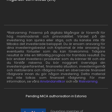
*Riskvarning: Priserna på digitala tillgångar är föremål för
hög marknadsrisk och prisvolatilitet. Värdet på din
investering kan sjunka eller stiga, och du kanske inte får
tillbaka det investerade beloppet. Du är ensam ansvarig för
dina investeringsbeslut och Kriptomat är inte ansvarig för
eventuella förluster som du kan förekomma. Tidigare
resultat är inte en tillförlitlig prognos för framtida resultat. Du
bör endast investera i produkter som du känner till och där
du förstår riskerna. Du bör noggrant överväga din
investeringserfarenhet, finansiella situation, investeringsmål
och risktolerans och rådgöra med en oberoende finansiell
rådgivare innan du gör någon investering. Detta material
ska inte tolkas som finansiell rådgivning. För mer
information, se våra
Användarvillkor
och vår
Riskvarning
.
Pending MiCA authorisation in Estonia