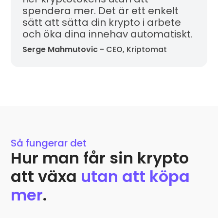
spendera mer. Det är ett enkelt
sätt att sätta din krypto i arbete
Skriv upp dig på väntelistan
och öka dina innehav automatiskt.
Serge Mahmutovic
- CEO, Kriptomat
Skriv upp dig på väntelistan
Jag förstår att jag kan avsluta min prenumeration när som
helst.
Sekretesspolicy
Så fungerar det
Hur man får sin krypto
att växa
utan att köpa
mer
.