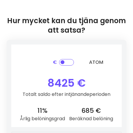
Hur mycket kan du tjäna genom
att satsa?
€
ATOM
Ethereum
(ETH)
3 %
8425 €
Totalt saldo efter intjänandeperioden
Cardano
(ADA)
6 %
11%
685 €
Årlig belöningsgrad
Beräknad belöning
Polkadot
(DOT)
9 %