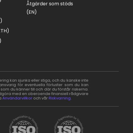
e
Åtgärder som stöds
(EN)
C)
ETH)
)
ering kan sjunka eller stiga, och du kanske inte
ansvarig för eventuella förluster som du kan
 som du känner till och där du förstår riskerna.
 rådgöra med en oberoende finansiell rådgivare
ra
Användarvillkor
och vår
Riskvarning
.