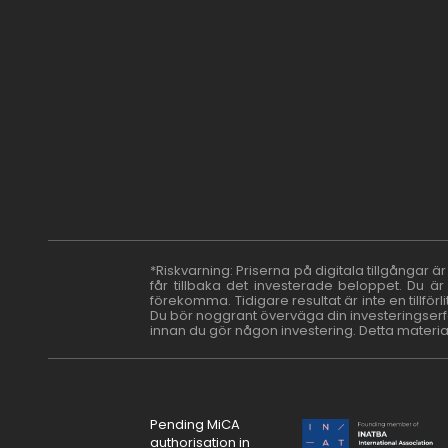
лв.
BGN
fr.
CHF
Kč
CZK
kr
NOK
ft
HUF
L
RON
zł
PLN
kr.
DKK
*Riskvarning: Priserna på digitala tillgångar ä
får tillbaka det investerade beloppet. Du ä
förekomma. Tidigare resultat är inte en tillför
Du bör noggrant överväga din investeringserfa
innan du gör någon investering. Detta material
Pending MiCA
authorisation in