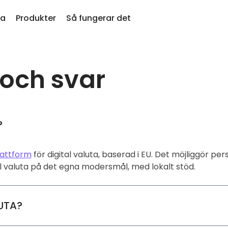
na
Produkter
Så fungerar det
 och svar
Pris
ligen tillagda
KriptoEarn
Prisup
ligen tillagda mynt hos Kriptomat
or
Få belöningar på din krypto
favor
 jag köpte för 100€…
Valv
Utfor
skulle det idag vara värt
nativ
Spara krypto inför din framtid
Upptä
?
Återkommande köp
Portf
er
Regelbundet schemalagda
Smarta
i krypto
investeringar (DCA)
prest
lattform
för digital valuta, baserad i EU. Det möjliggör per
al valuta på det egna modersmål, med lokalt stöd.
toplånbok
aren
UTA?