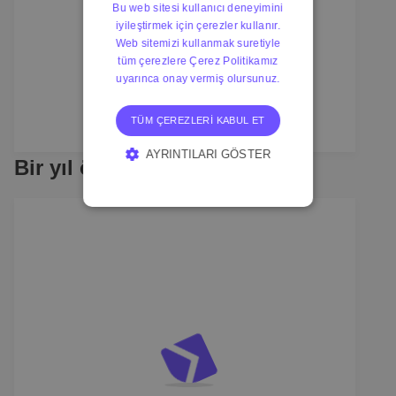
Bu web sitesi kullanıcı deneyimini
iyileştirmek için çerezler kullanır.
Web sitemizi kullanmak suretiyle
tüm çerezlere Çerez Politikamız
uyarınca onay vermiş olursunuz.
TÜM ÇEREZLERI KABUL ET
AYRINTILARI GÖSTER
Bir yıl önce
KESINLIKLE GEREKLI
ÇEREZLER
PERFORMANS ÇEREZLERI
HEDEFLEME ÇEREZLERI
İŞLEVSEL ÇEREZLER