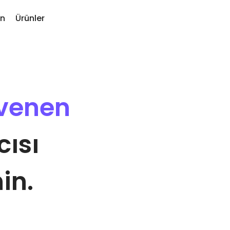
n
Ürünler
Fiyat
n Eklenenler
KriptoEarn
Favori
ptomat'a yeni eklenen tokenler
 satın alın
Kripto paranızla ödüller kazanın
zamanl
venen
mış olsaydım şimdi ne kadar
Vault
Varlı
urdu: 100€ değerinde …
neği
Geleceğiniz için kripto biriktirin
Yatırı
.bugün değeri şu kadar olurdu
cısı
Yinelenen alım
Portf
Düzenli olarak planlanan yatırımlar
Optimu
n akıllı yolu
(DCA)
içgörü
in.
to cüzdanı