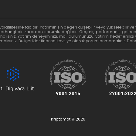
at volatilitesine tabidir. Yatırımınızın değeri düşebilir veya yükselebilir v
erhangi bir zarardan sorumlu değildir. Geçmiş performans, gelecekte
alısınız. Yatırım deneyiminizi, mali durumunuzu, yatırım hedeflerinizi 
sınız. Bu içerikler finansal tavsiye olarak yorumlanmamalıdır. Daha f
Kriptomat © 2026