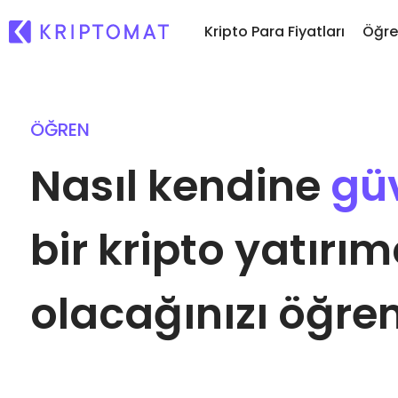
Kripto Para Fiyatları
Öğre
ÖĞREN
So
Tüm Fiyatlar
Kripto Al ve Sat
Kri
300'den fazla kripto para
300'den fazla kripto para
Nasıl kendine
gü
Al
En Çok Kazananlar ve
Kripto Takas Et
ol
Kaybedenler
1.000'den fazla çift seçe
..
Yatırım fırsatları bulun
bir kripto yatırım
Akıllı Portföyler
Kriptoya yatırım yapmanı
olacağınızı öğren
Kriptomat Cüzdan
Güvenli ve basit bir krip
Yatırım Kaşifi
Kendi kripto stratejini bul