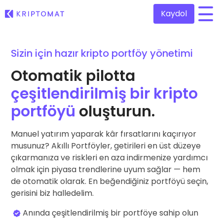
Kaydol
/
Sizin için hazır kripto portföy yönetimi
Tüm Fiyatlar
300'den fazla kripto para
Otomatik pilotta
En Çok Kazananlar ve Kaybedenler
çeşitlendirilmiş bir kripto
Yatırım fırsatları bulun
Kripto Al ve Sat
portföyü
oluşturun.
300'den fazla kripto para satın alın
Son Eklenenler
Kriptomat'a yeni eklenen tokenler
Kripto Takas Et
Manuel yatırım yaparak kâr fırsatlarını kaçırıyor
1.000'den fazla çift seçeneği
musunuz? Akıllı Portföyler, getirileri en üst düzeye
Almış olsaydım şimdi ne kadar olurdu: 100€ değerinde …
...bugün değeri şu kadar olurdu
çıkarmanıza ve riskleri en aza indirmenize yardımcı
Akıllı Portföyler
Kriptoya yatırım yapmanın akıllı yolu
olmak için piyasa trendlerine uyum sağlar — hem
de otomatik olarak. En beğendiğiniz portföyü seçin,
Kriptomat Cüzdan
gerisini biz halledelim.
Güvenli ve basit bir kripto cüzdanı
Anında çeşitlendirilmiş bir portföye sahip olun
Yatırım Kaşifi