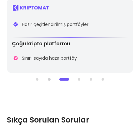
Yeni başlayanlar ve uzmanlar için ideal
Dakikalar içinde kurulumu kolay
Hazır çeşitlendirilmiş portföyler
Çoğu kripto platformu
Öğrenmenin Zorlu Süreci
Zorlu doğrulama süreci
Sınırlı sayıda hazır portföy
Sıkça Sorulan Sorular