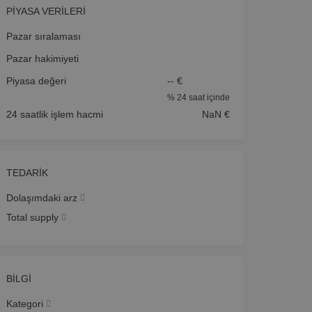
PIYASA VERILERI
Pazar sıralaması
Pazar hakimiyeti
Piyasa değeri
-- €
%
24 saat içinde
24 saatlik işlem hacmi
NaN €
TEDARIK
Dolaşımdaki arz
Total supply
BILGI
Kategori