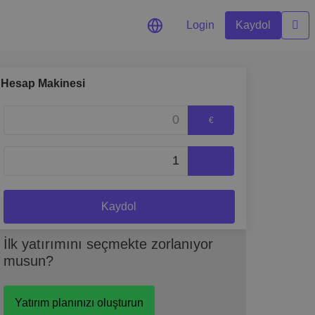
Login
Kaydol
Hesap Makinesi
gerçek zamanlı fiyat
€
din
akıllı içgörüler
Kaydol
İlk yatırımını seçmekte zorlanıyor
musun?
Yatırım planınızı oluşturun