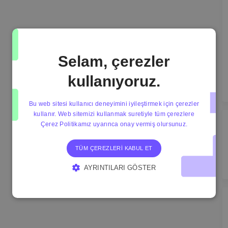
Selam, çerezler
kullanıyoruz.
Bu web sitesi kullanıcı deneyimini iyileştirmek için çerezler
kullanır. Web sitemizi kullanmak suretiyle tüm çerezlere
Çerez Politikamız uyarınca onay vermiş olursunuz.
TÜM ÇEREZLERI KABUL ET
AYRINTILARI GÖSTER
KESINLIKLE GEREKLI ÇEREZLER
PERFORMANS ÇEREZLERI