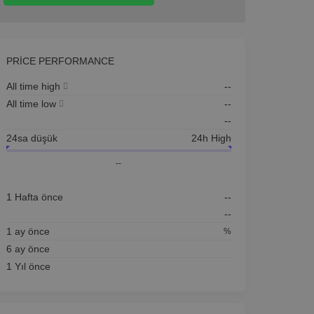
PRICE PERFORMANCE
All time high
--
All time low
--
--
24sa düşük
24h High
--
1 Hafta önce
--
--
1 ay önce
%
6 ay önce
1 Yıl önce