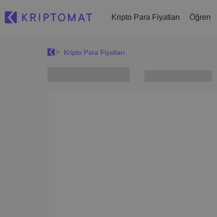
Kripto Para Fiyatları
Öğren
Kripto Para Fiyatları
Tüm Fiyatlar
Kripto Al ve Sat
Son Eklenenl
300'den fazla kripto para
300'den fazla kripto para satın alın
Kriptomat'a yeni
Almış olsaydı
En Çok Kazananlar ve Kaybedenler
Kripto Takas Et
100€ değeri
Yatırım fırsatları bulun
1.000'den fazla çift seçeneği
...bugün değeri 
Akıllı Portföyler
Kriptoya yatırım yapmanın akıllı yolu
Kriptomat Cüzdan
Güvenli ve basit bir kripto cüzdanı
Yatırım Kaşifi
Kendi kripto stratejini bul