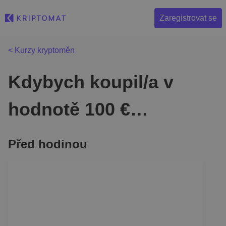
Zaregistrovat se
< Kurzy kryptoměn
Kdybych koupil/a v
hodnotě 100 €…
Před hodinou