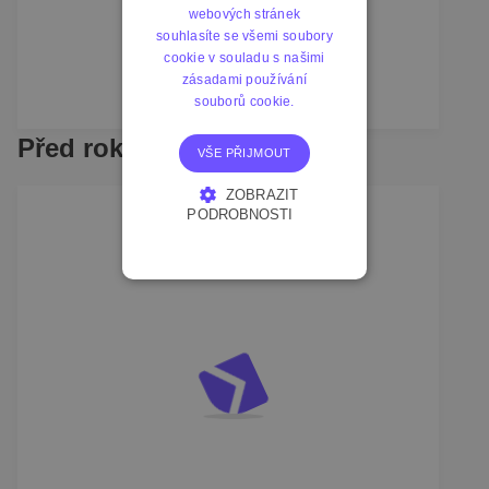
webových stránek
souhlasíte se všemi soubory
cookie v souladu s našimi
zásadami používání
souborů cookie.
Před rokem
VŠE PŘIJMOUT
ZOBRAZIT
PODROBNOSTI
NEZBYTNĚ NUTNÉ
SOUBORY
VÝKONOVÉ
SOUBORY
SOUBORY CÍLENÍ
FUNKČNÍ SOUBORY