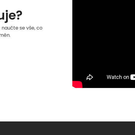
uje?
a naučte se vše, co
oměn.