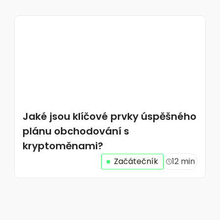
Jaké jsou klíčové prvky úspěšného
plánu obchodování s
kryptoměnami?
Začátečník
12 min