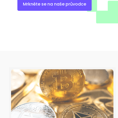
Mrkněte se na naše průvodce