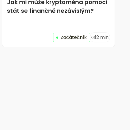
Jak mi může kryptoměna pomoci
stát se finančně nezávislým?
Začátečník
12 min