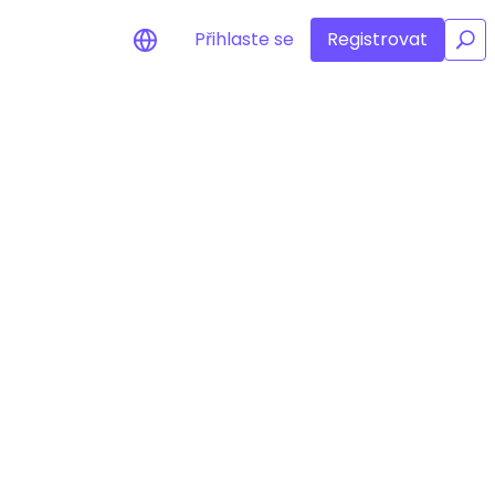
Přihlaste se
Registrovat
/
zornění na cenu
alizace cen vašich oblíbených
nů v reálném čase
evte aktiva
te investiční příležitosti
lýza portfolia
ré poznatky pro ideální
nnost