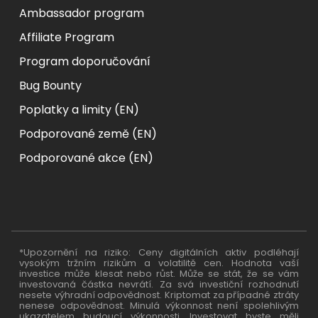
Ambassador program
Affiliate Program
Program doporučování
Bug Bounty
Poplatky a limity (EN)
Podporované země (EN)
Podporované akce (EN)
*Upozornění na riziko: Ceny digitálních aktiv podléhají
vysokým tržním rizikům a volatilitě cen. Hodnota vaší
investice může klesat nebo růst. Může se stát, že se vám
investovaná částka nevrátí. Za svá investiční rozhodnutí
nesete výhradní odpovědnost. Kriptomat za případné ztráty
nenese odpovědnost. Minulá výkonnost není spolehlivým
ukazatelem budoucí výkonnosti. Investovat byste měli