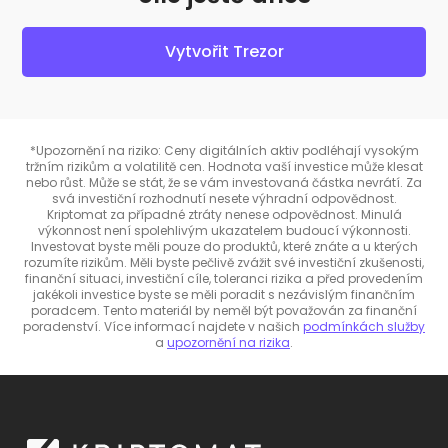
Vytvořit Trezor
*Upozornění na riziko: Ceny digitálních aktiv podléhají vysokým
tržním rizikům a volatilitě cen. Hodnota vaší investice může klesat
nebo růst. Může se stát, že se vám investovaná částka nevrátí. Za
svá investiční rozhodnutí nesete výhradní odpovědnost.
Kriptomat za případné ztráty nenese odpovědnost. Minulá
výkonnost není spolehlivým ukazatelem budoucí výkonnosti.
Investovat byste měli pouze do produktů, které znáte a u kterých
rozumíte rizikům. Měli byste pečlivě zvážit své investiční zkušenosti,
finanční situaci, investiční cíle, toleranci rizika a před provedením
jakékoli investice byste se měli poradit s nezávislým finančním
poradcem. Tento materiál by neměl být považován za finanční
poradenství. Více informací najdete v našich
podmínkách služby
a
upozornění na rizika
.