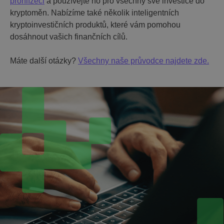
prohlížeči
a používejte ho pro všechny své investice do
kryptoměn. Nabízíme také několik inteligentních
kryptoinvestičních produktů, které vám pomohou
dosáhnout vašich finančních cílů.
Máte další otázky?
Všechny naše průvodce najdete zde.