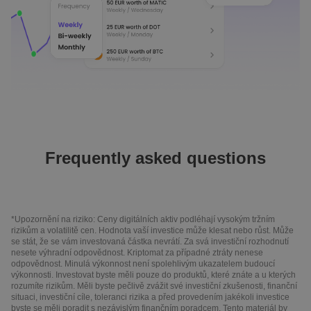
Frequently asked questions
*Upozornění na riziko: Ceny digitálních aktiv podléhají vysokým tržním
rizikům a volatilitě cen. Hodnota vaší investice může klesat nebo růst. Může
se stát, že se vám investovaná částka nevrátí. Za svá investiční rozhodnutí
nesete výhradní odpovědnost. Kriptomat za případné ztráty nenese
odpovědnost. Minulá výkonnost není spolehlivým ukazatelem budoucí
výkonnosti. Investovat byste měli pouze do produktů, které znáte a u kterých
rozumíte rizikům. Měli byste pečlivě zvážit své investiční zkušenosti, finanční
situaci, investiční cíle, toleranci rizika a před provedením jakékoli investice
byste se měli poradit s nezávislým finančním poradcem. Tento materiál by