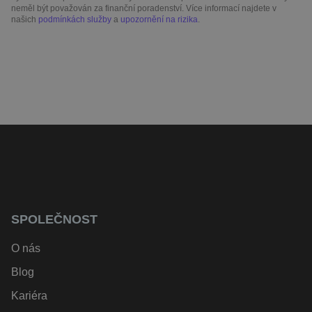
neměl být považován za finanční poradenství. Více informací najdete v
našich
podmínkách služby
a
upozornění na rizika
.
SPOLEČNOST
O nás
Blog
Kariéra