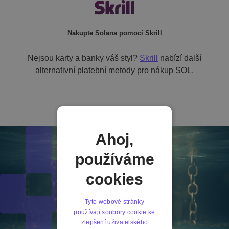
Nakupte Solana pomocí Skrill
Nejsou karty a banky váš styl?
Skrill
nabízí další
alternativní platební metody pro nákup SOL.
Ahoj,
používáme
cookies
Tyto webové stránky
používají soubory cookie ke
zlepšení uživatelského