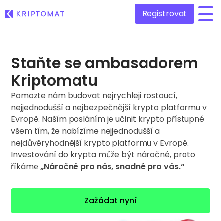
Registrovat
/
Všechny ceny
Staňte se ambasadorem
Přes 300 kryptoměn
Kriptomatu
Hlavní vítězové a poražení
Pomozte nám budovat nejrychleji rostoucí,
Najděte investiční příležitosti
Kupte a prodejte krypto
nejjednodušší a nejbezpečnější krypto platformu v
Kupujte přes 300 kryptoměn
Nedávno přidané
Evropě. Naším posláním je učinit krypto přístupné
Nově přidané tokeny na Kriptomat
Směňte krypto
všem tím, že nabízíme nejjednodušší a
Přes 1000 párových možností
nejdůvěryhodnější krypto platformu v Evropě.
Kdybych koupil/a v hodnotě 100 €…
Investování do krypta může být náročné, proto
...dnes bych měl/a
Inteligentní portfolia
říkáme
„Náročné pro nás, snadné pro vás.“
Chytrý způsob investování do krypta
Kriptomat peněženka
Bezpečná a jednoduchá krypto peněženka
Zažádat nyní
Průzkumník investic