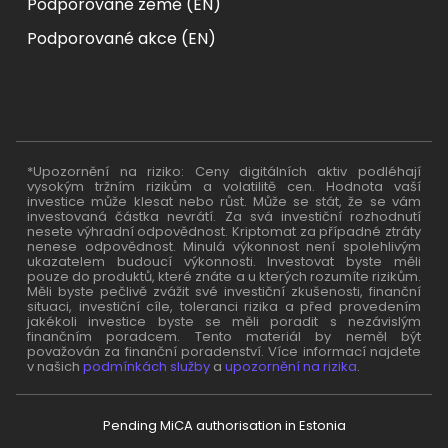
Podporované země (EN)
Podporované akce (EN)
*Upozornění na riziko: Ceny digitálních aktiv podléhají
vysokým tržním rizikům a volatilitě cen. Hodnota vaší
investice může klesat nebo růst. Může se stát, že se vám
investovaná částka nevrátí. Za svá investiční rozhodnutí
nesete výhradní odpovědnost. Kriptomat za případné ztráty
nenese odpovědnost. Minulá výkonnost není spolehlivým
ukazatelem budoucí výkonnosti. Investovat byste měli
pouze do produktů, které znáte a u kterých rozumíte rizikům.
Měli byste pečlivě zvážit své investiční zkušenosti, finanční
situaci, investiční cíle, toleranci rizika a před provedením
jakékoli investice byste se měli poradit s nezávislým
finančním poradcem. Tento materiál by neměl být
považován za finanční poradenství. Více informací najdete
v našich
podmínkách služby
a
upozornění na rizika
.
Pending MiCA authorisation in Estonia