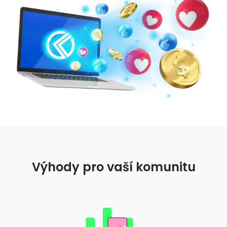
Najdi svou krypto strategii
KriptoEarn
Získejte za své krypto odměny
Trezor
Spořte si krypto pro svou budoucnost
Opakovaný nákup
Pravidelné investice („DCA“)
Upozornění na cenu
Aktualizace cen vašich oblíbených tokenů v reálném čase
Objevte aktiva
Objevte investiční příležitosti
Výhody pro vaší komunitu
Analýza portfolia
Chytré poznatky pro ideální výkonnost