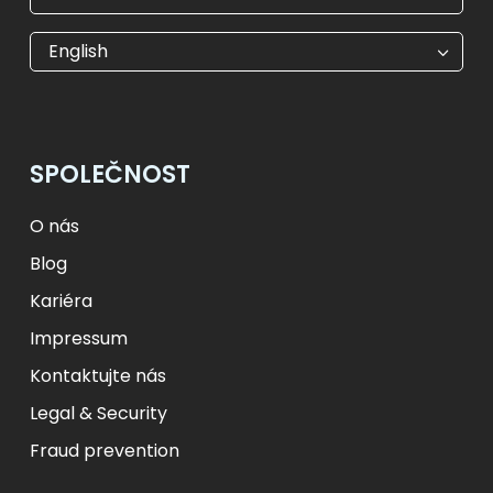
€
EUR
kr
SEK
English
$
USD
₺
TRY
лв.
BGN
fr.
CHF
Kč
CZK
kr
NOK
SPOLEČNOST
ft
HUF
L
RON
zł
PLN
kr.
DKK
O nás
Blog
Kariéra
Impressum
Kontaktujte nás
Legal & Security
Fraud prevention