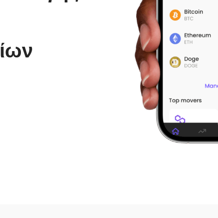
ν
είων