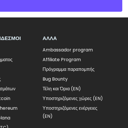
ΝΔΕΣΜΟΙ
ΑΛΛΑ
Ambassador program
ήματος
Affiliate Program
Πρόγραμμα παραπομπής
ς
Bug Bounty
ισμάτων
Τέλη και Όρια (EN)
tcoin
Υποστηριζόμενες χώρες (EN)
Ethereum
Υποστηριζόμενες ενέργειες
(EN)
olana
BTC)