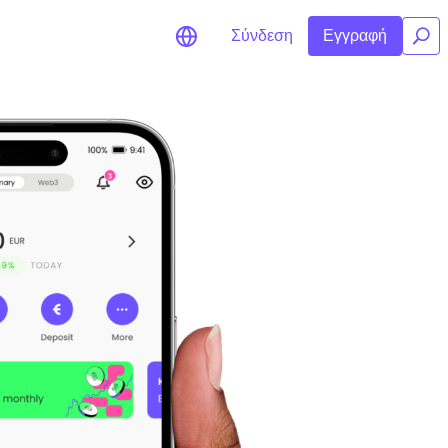
Σύνδεση
Εγγραφή
/
δοποιήσεις Τιμών
ημερώσεις τιμών σε πραγματικό χρόνο
 τα αγαπημένα σας διακριτικά
ερεύνηση επενδύσεων
ακαλύψτε επενδυτικές ευκαιρίες
άλυση χαρτοφυλακίου
υπνες πληροφορίες για βέλτιστη
όδοση