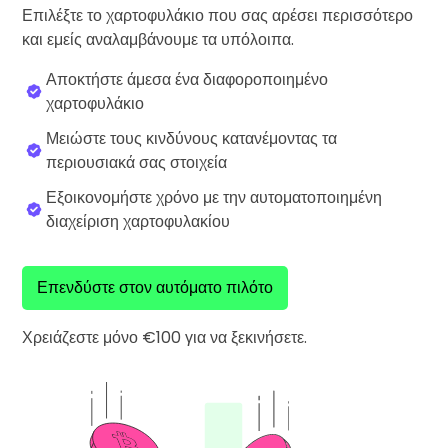
Βρες τη δική σου crypto στρατηγική
Επιλέξτε το χαρτοφυλάκιο που σας αρέσει περισσότερο
και εμείς αναλαμβάνουμε τα υπόλοιπα.
KriptoEarn
Κερδίστε ανταμοιβές στα κρυπτονομίσματά σας
Αποκτήστε άμεσα ένα διαφοροποιημένο
χαρτοφυλάκιο
Χρηματοκιβώτιο
Αποταμιεύστε κρυπτονομίσματα για το μέλλον σας
Μειώστε τους κινδύνους κατανέμοντας τα
περιουσιακά σας στοιχεία
Επαναλαμβανόμενη αγορά
Τακτικές προγραμματισμένες επενδύσεις (DCA)
Εξοικονομήστε χρόνο με την αυτοματοποιημένη
διαχείριση χαρτοφυλακίου
Ειδοποιήσεις Τιμών
Ενημερώσεις τιμών σε πραγματικό χρόνο για τα αγαπημένα σας
διακριτικά
Επενδύστε στον αυτόματο πιλότο
Εξερεύνηση επενδύσεων
Ανακαλύψτε επενδυτικές ευκαιρίες
Χρειάζεστε μόνο €100 για να ξεκινήσετε.
Ανάλυση χαρτοφυλακίου
Έξυπνες πληροφορίες για βέλτιστη απόδοση