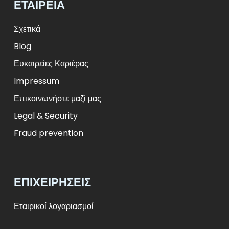
ΕΤΑΙΡΕΊΑ
ft
HUF
L
RON
zł
PLN
kr.
DKK
Σχετικά
Blog
Ευκαιρείες Καριέρας
Impressum
Επικοινωνήστε μαζί μας
Legal & Security
Fraud prevention
ΕΠΙΧΕΙΡΉΣΕΙΣ
Εταιρικοί λογαριασμοί