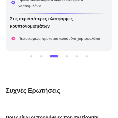
Ιδανικό για αρχάριους & έμπειρους
Εύκολη ρύθμιση μέσα σε λίγα λεπτά
χαρτοφυλάκια
Στις περισσότερες πλατφόρμες
κρυπτονομισμάτων
Μεγάλη καμπύλη εκμάθησης
Απαιτητική διαδικασία επαλήθευσης
Περιορισμένα προκατασκευασμένα χαρτοφυλάκια
Συχνές Ερωτήσεις
Ποιες είναι οι προμήθειες που σχετίζονται