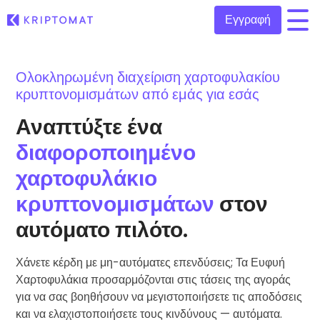
Εγγραφή
/
Ολοκληρωμένη διαχείριση χαρτοφυλακίου
Όλες οι τιμές
κρυπτονομισμάτων από εμάς για εσάς
Πάνω από 300+ κρυπτονομίσματα
Αναπτύξτε ένα
Τα πιο κερδισμένα & χαμένα
Βρείτε επενδυτικές ευκαιρίες
Αγοραπωλησία κρυπτονομισμάτων
διαφοροποιημένο
Αγοράστε 300+ κρυπτονομίσματα
Προστέθηκαν πρόσφατα
χαρτοφυλάκιο
Πρόσφατα προστιθέμενες μάρκες στο Kriptomat
Ανταλλαγή κρυπτονομισμάτων
κρυπτονομισμάτων
στον
Πάνω από 1.000 επιλογές ζευγαριών
Τι θα γινόταν αν αγόραζα 100 € σε…
αυτόματο πιλότο.
...σήμερα θα άξιζαν
Ευφυή χαρτοφυλάκια
Επενδύστε έξυπνα σε κρυπτονομίσματα
Χάνετε κέρδη με μη-αυτόματες επενδύσεις; Τα Ευφυή
Πορτοφόλι του Kriptomat
Χαρτοφυλάκια προσαρμόζονται στις τάσεις της αγοράς
Ένα ασφαλές και απλό πορτοφόλι κρυπτονομισμάτων
για να σας βοηθήσουν να μεγιστοποιήσετε τις αποδόσεις
και να ελαχιστοποιήσετε τους κινδύνους — αυτόματα.
Εξερεύνηση επενδύσεων