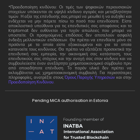
*Προειδοποίηση κινδύνου: Οι τιμές των ψηφιακών περιουσιακών
στοιχείων υπόκεινται σε υψηλό κίνδυνο αγοράς και μεταβλητότητα
τιμών. Η αξία της επένδυσής σας μπορεί να μειωθεί ή να αυξηθεί και
ενδέχεται να μην πάρετε πίσω το ποσό που επενδύσατε. Είστε
αποκλειστικά υπεύθυνοι για τις επενδυτικές σας αποφάσεις και το
Kriptomat δεν ευθύνεται για τυχόν απώλειες που μπορεί να
υποστείτε. Οι προηγούμενες επιδόσεις δεν αποτελούν ασφαλή
ένδειξη μελλοντικών επιδόσεων. Θα πρέπει να επενδύετε μόνο σε
προϊόντα με τα οποία είστε εξοικειωμένοι και για τα οποία
κατανοείτε τους κινδύνους. Θα πρέπει να εξετάζετε προσεκτικά την
επενδυτική σας εμπειρία, την οικονομική σας κατάσταση, τους
επενδυτικούς σας στόχους και την ανοχή σας στον κίνδυνο και να
συμβουλεύεστε έναν ανεξάρτητο χρηματοοικονομικό σύμβουλο πριν
από οποιαδήποτε επένδυση. Το παρόν υλικό δεν πρέπει να
εκλαμβάνεται ως χρηματοοικονομική συμβουλή. Για περισσότερες
πληροφορίες, ανατρέξτε στους
Όρους Παροχής Υπηρεσιών
και στην
Προειδοποίηση Κινδύνου
.
Pending MiCA authorisation in Estonia