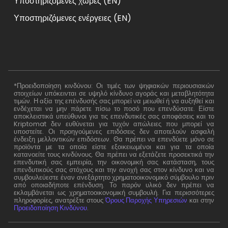
Υποστηριζόμενες χώρες (EN)
Υποστηριζόμενες ενέργειες (EN)
*Προειδοποίηση κινδύνου: Οι τιμές των ψηφιακών περιουσιακών
στοιχείων υπόκεινται σε υψηλό κίνδυνο αγοράς και μεταβλητότητα
τιμών. Η αξία της επένδυσής σας μπορεί να μειωθεί ή να αυξηθεί και
ενδέχεται να μην πάρετε πίσω το ποσό που επενδύσατε. Είστε
αποκλειστικά υπεύθυνοι για τις επενδυτικές σας αποφάσεις και το
Kriptomat δεν ευθύνεται για τυχόν απώλειες που μπορεί να
υποστείτε. Οι προηγούμενες επιδόσεις δεν αποτελούν ασφαλή
ένδειξη μελλοντικών επιδόσεων. Θα πρέπει να επενδύετε μόνο σε
προϊόντα με τα οποία είστε εξοικειωμένοι και για τα οποία
κατανοείτε τους κινδύνους. Θα πρέπει να εξετάζετε προσεκτικά την
επενδυτική σας εμπειρία, την οικονομική σας κατάσταση, τους
επενδυτικούς σας στόχους και την ανοχή σας στον κίνδυνο και να
συμβουλεύεστε έναν ανεξάρτητο χρηματοοικονομικό σύμβουλο πριν
από οποιαδήποτε επένδυση. Το παρόν υλικό δεν πρέπει να
εκλαμβάνεται ως χρηματοοικονομική συμβουλή. Για περισσότερες
πληροφορίες, ανατρέξτε στους
Όρους Παροχής Υπηρεσιών
και στην
Προειδοποίηση Κινδύνου
.