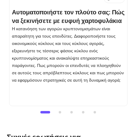
Αυτοματοποιήστε τον πλούτο σας: Πώς
Α
να ξεκινήσετε με ευφυή χαρτοφυλάκια
κ
τ
Η κατανόηση των αγορών κρυπτονομισμάτων είναι
απαραίτητη για τους επενδύτες. Διαφοροποιήστε τους
μ
οικονομικούς κύκλους και τους κύκλους αγοράς,
Ε
εξερευνήστε τις τέσσερις φάσεις κύκλου ενός
σ
κρυπτονομίσματος και ανακαλύψτε επηρεαστικούς
γ
παράγοντες. Πως μπορούν οι επενδυτές να πλοηγηθούν
τ
σε αυτούς τους απρόβλεπτους κύκλους και πως μπορούν
κ
να εφαρμόσουν στρατηγικές σε αυτή τη δυναμική αγορά;
π