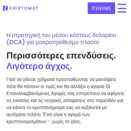
Εγγραφή
/
Όλες οι τιμές
Η στρατηγική του μέσου κόστους δολαρίου
Πάνω από 300+ κρυπτονομίσματα
(DCA) για μακροπρόθεσμο πλούτο
Τα πιο κερδισμένα & χαμένα
Περισσότερες επενδύσεις.
Βρείτε επενδυτικές ευκαιρίες
Αγοραπωλησία κρυπτονομισμάτων
Λιγότερο άγχος.
Αγοράστε 300+ κρυπτονομίσματα
Προστέθηκαν πρόσφατα
Πρόσφατα προστιθέμενες μάρκες στο Kriptomat
Ανταλλαγή κρυπτονομισμάτων
Γιατί να χάνετε χρήματα προσπαθώντας να μαντέψετε
Πάνω από 1.000 επιλογές ζευγαριών
Τι θα γινόταν αν αγόραζα 100 € σε…
πότε θα πέσουν οι τιμές και θα αλλάξει η αγορά; Οι
...σήμερα θα άξιζαν
Επαναλαμβανόμενες Αγορές σας επιτρέπουν να αφήσετε
Ευφυή χαρτοφυλάκια
Επενδύστε έξυπνα σε κρυπτονομίσματα
τις εικασίες και τις νευρικές αποφάσεις στο παρελθόν για
να κάνετε το κρυπτονόμισμα σας να αυξάνεται με
Πορτοφόλι του Kriptomat
αυτόματο πιλότο. Έτσι είναι η αγορά των
Ένα ασφαλές και απλό πορτοφόλι κρυπτονομισμάτων
κρυπτονομισμάτων - χωρίς το χάος.
Εξερεύνηση επενδύσεων