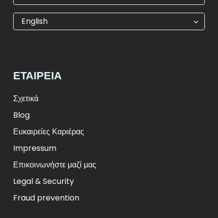
€
EUR
kr
SEK
English
$
USD
₺
TRY
лв.
BGN
fr.
CHF
Kč
CZK
kr
NOK
ΕΤΑΙΡΕΊΑ
ft
HUF
L
RON
zł
PLN
kr.
DKK
Σχετικά
Blog
Ευκαιρείες Καριέρας
Impressum
Επικοινωνήστε μαζί μας
Legal & Security
Fraud prevention