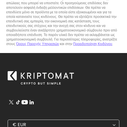
απώλειες που μπορεί να υποστείτε. Οι προηγούμενες επιδόσεις δεν
αποτελούν ασφαλή ένδειξη μελλοντικών επιδόσεων. Θα πρέπει να
επενδύετε μόνο σε προϊόντα με τα οποία είστε εξοικειωμένοι και για τα
οποία κατανοείτε τους κινδύνους. Θα πρέπει να εξετάζετε προσεκτικά την
επενδυτική σας εμπειρία, την οικονομική σας κατάσταση, τους
επενδυτικούς σας στόχους και την ανοχή σας στον κίνδυνο και να
συμβουλεύεστε έναν ανεξάρτητο χρηματοοικονομικό σύμβουλο πριν από
οποιαδήποτε επένδυση. Το παρόν υλικό δεν πρέπει να εκλαμβάνεται ως
χρηματοοικονομική συμβουλή. Για περισσότερες πληροφορίες, ανατρέξτε
στους
Όρους Παροχής Υπηρεσιών
και στην
Προειδοποίηση Κινδύνου
.
€
EUR