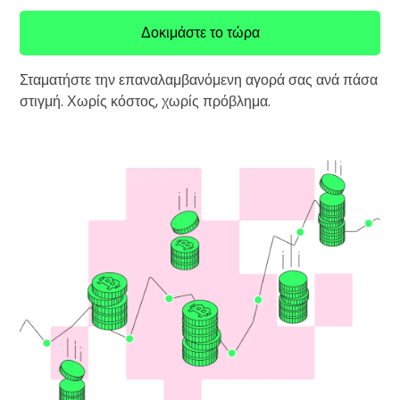
Βρες τη δική σου crypto στρατηγική
Δοκιμάστε το τώρα
KriptoEarn
Κερδίστε ανταμοιβές στα κρυπτονομίσματά σας
Σταματήστε την επαναλαμβανόμενη αγορά σας ανά πάσα
στιγμή. Χωρίς κόστος, χωρίς πρόβλημα.
Χρηματοκιβώτιο
Αποταμιεύστε κρυπτονομίσματα για το μέλλον σας
Επαναλαμβανόμενη αγορά
Τακτικές προγραμματισμένες επενδύσεις (DCA)
Ειδοποιήσεις Τιμών
Ενημερώσεις τιμών σε πραγματικό χρόνο για τα αγαπημένα σας
διακριτικά
Εξερεύνηση επενδύσεων
Ανακαλύψτε επενδυτικές ευκαιρίες
Ανάλυση χαρτοφυλακίου
Έξυπνες πληροφορίες για βέλτιστη απόδοση