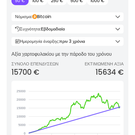
50 €
100 €
250 €
500 €
1000 €
Νόμισμα:
Bitcoin
Συχνότητα:
Εβδομαδιαία
Ημερομηνία έναρξης:
πριν 3 χρόνια
Αξία χαρτοφυλακίου με την πάροδο του χρόνου
ΣΎΝΟΛΟ ΕΠΕΝΔΎΣΕΩΝ
ΕΚΤΙΜΏΜΕΝΗ ΑΞΊΑ
15700 €
15634 €
25000
20000
15000
10000
5000
0