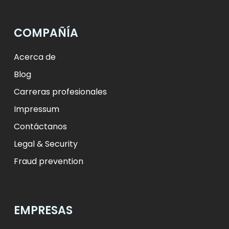
лв.
BGN
fr.
CHF
Kč
CZK
kr
NOK
COMPAÑÍA
ft
HUF
L
RON
zł
PLN
kr.
DKK
Acerca de
Blog
Carreras profesionales
Impressum
Contáctanos
Legal & Security
Fraud prevention
EMPRESAS