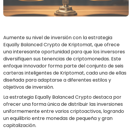
Encuentra tu estrategia cripto
KriptoEarn
Gana recompensas con tus criptomonedas
Bóveda
Aumente su nivel de inversión con la estrategia
Ahorra criptomonedas para tu futuro
Equally Balanced Crypto de Kriptomat, que ofrece
Compra recurrente
una interesante oportunidad para que los inversores
Inversiones programadas regularmente (DCA)
diversifiquen sus tenencias de criptomonedas. Este
enfoque innovador forma parte del conjunto de seis
Alertas de precios
Actualizaciones de precios a tiempo real para tus tokens
carteras inteligentes de Kriptomat, cada una de ellas
favoritos
diseñada para adaptarse a diferentes estilos y
Explorar activos
objetivos de inversión.
Descubre oportunidades de inversión
La estrategia Equally Balanced Crypto destaca por
ofrecer una forma única de distribuir las inversiones
Análisis de cartera
Perspectiva inteligente para un rendimiento óptimo
uniformemente entre varios criptoactivos, logrando
un equilibrio entre monedas de pequeña y gran
capitalización.