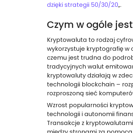
dzięki strategii 50/30/20
„.
Czym w ogóle jest
Kryptowaluta to rodzaj cyfrow
wykorzystuje kryptografię w 
czemu jest trudna do podrob
tradycyjnych walut emitowany
kryptowaluty działają w zde
technologii blockchain – ro
rozproszoną sieć komputeró
Wzrost popularności kryptow
technologii i autonomii fina
Transakcje z kryptowalutam
między stronami za pomocą k