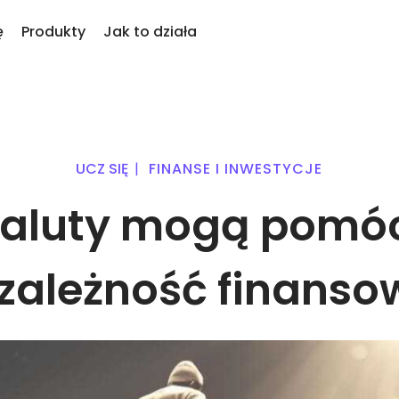
ę
Produkty
Jak to działa
KriptoEarn
Alert
tatnio dodane
rypto
Zdobywaj nagrody za swoje
Aktual
we tokeny dodane do Kriptomat
alut
kryptowaluty
tokenó
UCZ SIĘ
|
FINANSE I INWESTYCJE
 jeśli za równowartość 100€
Skarbiec
Przeg
piłbym…
Zachowaj kryptowaluty na swoją
waluty mogą pomóc
Odkryj
dziś byłoby to warte
przyszłość
Zakup Cykliczny
Analiz
owanie w
Regularnie zaplanowane inwestycje
Inteli
(DCA)
zapewn
ezależność finanso
portfel
yptowalut