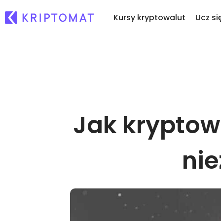
Kursy kryptowalut
Ucz si
Os
Wszystkie ceny
Kupuj i sprzedawaj k
No
Ponad 300 kryptowalut
Kupuj ponad 300 kryptow
Co
Top wzrosty i przegrani
Wymieniaj krypto
ku
Jak krypto
Znajdź możliwości inwestycyjne
Ponad 1,000 opcji par
...
Inteligentne portfolio
Mądry sposób na inwest
kryptowaluty
ni
Portfel Kriptomat
Bezpieczny i prosty krypto 
Explorer inwestycji
Znajdź swoją strategię kr