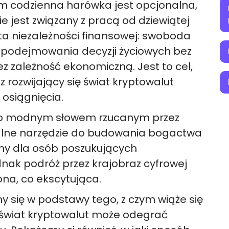
ym codzienna harówka jest opcjonalna,
e jest związany z pracą od dziewiątej
tota niezależności finansowej: swoboda
 podejmowania decyzji życiowych bez
z zależność ekonomiczną. Jest to cel,
z rozwijający się świat kryptowalut
 osiągnięcia.
ylko modnym słowem rzucanym przez
galne narzędzie do budowania bogactwa
lny dla osób poszukujących
dnak podróż przez krajobraz cyfrowej
ona, co ekscytująca.
 się w podstawy tego, z czym wiąże się
k świat kryptowalut może odegrać