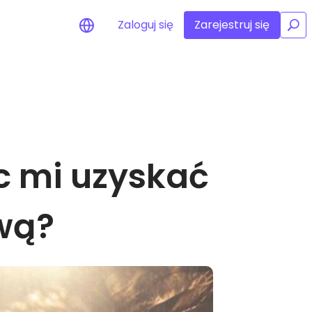
Zaloguj się
Zarejestruj się
/
y cenowe
izacje cen ulubionych
w w czasie rzeczywistym
lądaj aktywa
 mi uzyskać
 możliwości inwestycyjne
a portfolio
gentna obserwacja
iająca optymalne wyniki
wą?