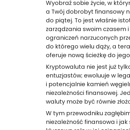
Wyobraź sobie życie, w któr
a Twój dobrobyt finansowy ni
do piątej. To jest właśnie is
zarządzania swoim czasem i
ograniczeń narzuconych prze
do którego wielu dąży, a tera
oferuje nową ścieżkę do jego
Kryptowaluta nie jest już t
entuzjastów; ewoluuje w le
i potencjalnie kamień węgie
niezależności finansowej. Je
waluty może być równie złoż
W tym przewodniku zagłębimy
niezależność finansowa i ja