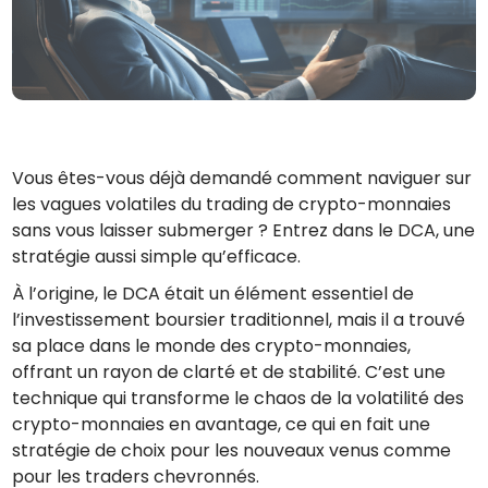
Trouve ta stratégie crypto
KriptoEarn
Gagnez des récompenses sur votre crypto
Coffre-fort
Économisez des crypto-monnaies pour votre avenir
Vous êtes-vous déjà demandé comment naviguer sur
Achat récurrent
les vagues volatiles du trading de crypto-monnaies
Investissements réguliers (DCA)
sans vous laisser submerger ? Entrez dans le DCA, une
Alertes de prix
stratégie aussi simple qu’efficace.
Mise à jour en temps réel du prix de vos jetons préférés
À l’origine, le DCA était un élément essentiel de
l’investissement boursier traditionnel, mais il a trouvé
Explorer les actifs
Découvrir les opportunités d'investissement
sa place dans le monde des crypto-monnaies,
offrant un rayon de clarté et de stabilité. C’est une
Portefeuille données analytiques
technique qui transforme le chaos de la volatilité des
Des informations pertinentes pour des performances optimales
crypto-monnaies en avantage, ce qui en fait une
stratégie de choix pour les nouveaux venus comme
pour les traders chevronnés.