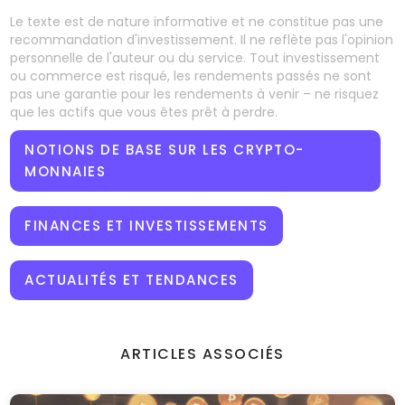
Le texte est de nature informative et ne constitue pas une
recommandation d'investissement. Il ne reflète pas l'opinion
personnelle de l'auteur ou du service. Tout investissement
ou commerce est risqué, les rendements passés ne sont
pas une garantie pour les rendements à venir – ne risquez
que les actifs que vous êtes prêt à perdre.
NOTIONS DE BASE SUR LES CRYPTO-
MONNAIES
FINANCES ET INVESTISSEMENTS
ACTUALITÉS ET TENDANCES
ARTICLES ASSOCIÉS