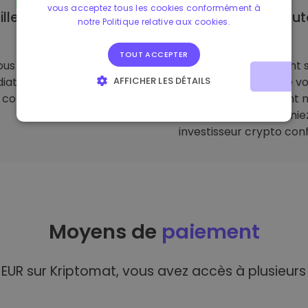
vous acceptez tous les cookies conformément à
illeure sélection de
Convient aux début
notre Politique relative aux cookies.
jetons
complets
TOUT ACCEPTER
ous proposons l’achat
Nous mettons l'accent s
AFFICHER LES DÉTAILS
at de jetons populaires, y
simplicité pour que v
compris du Solana.
maîtrisiez rapidement 
STRICTEMENT NÉCESSAIRES
PERFORMANCE
plateforme et devenie
investisseur crypto conf
CIBLAGE
FONCTIONNALITÉ
Moyens de
paiement
UR sur Kriptomat, vous avez accès à plusieurs