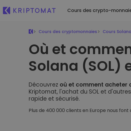
Cours des crypto-monnai
Cours des cryptomonnaies
Cours Solan
Acheter et ven
Où et commen
Récemment 
monnaies
Jetons nouvel
Tous les prix
Acheter plus de 
Plus de 300 crypto-monnaies
Solana (SOL) 
Et si j’avai
Échanger de la
...aujourd'hui
Top des gagnants et perdants
Plus de 1 000 opti
Trouver des opportunités d'investissement
Portefeuilles in
Découvrez
où et comment acheter 
Une façon intellige
crypto-monnaies
Kriptomat, l'achat du SOL et d'autre
rapide et sécurisé.
Portefeuille Kr
Un portefeuille cry
Plus de 400 000 clients en Europe nous font
Explorateur d'
Trouve ta stratégi