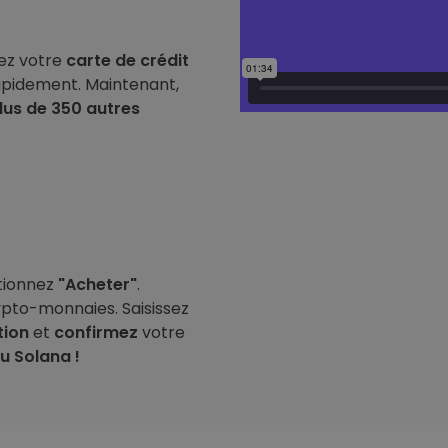
sez votre
carte de crédit
apidement. Maintenant,
lus de 350 autres
ctionnez
"Acheter"
.
rypto-monnaies. Saisissez
tion
et
confirmez
votre
 Solana !