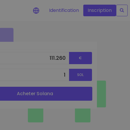
Identification
Inscription
Alertes de prix
Mise à jour en temps réel du prix de vos
jetons préférés
€
Explorer les actifs
Découvrir les opportunités d'investissement
SOL
Portefeuille données analytiques
Des informations pertinentes pour des
performances optimales
Acheter Solana