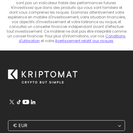
sont pas un indicateur fiable des performances futures.
N'investissez que dans des produits qui vous sont familiers et
dont vous comprenez les risques. Examinez attentivement votre
expérience en matière d'investissement, votre situation financière,
vos objectifs d'investissement et votre tolérance au risque, et
consultez un conseiller financier indépendant avant d'effectuer
tout investissement. Ce matériel ne doit pas être interprété comme
un conseil financier. Pour plus d'informations, voir nos
Conditions
d'utilisation
et notre
Avertissement relatif aux risques
.
€
EUR