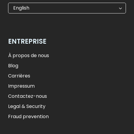
€
EUR
kr
SEK
English
$
USD
₺
TRY
лв.
BGN
fr.
CHF
Kč
CZK
kr
NOK
ENTREPRISE
ft
HUF
L
RON
zł
PLN
kr.
DKK
À propos de nous
Blog
Carrières
Impressum
Contactez-nous
Legal & Security
Fraud prevention