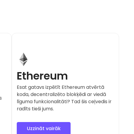
Ethereum
Esat gatavs izpētīt Ethereum atvērtā
koda, decentralizēto blokķēdi ar viedā
s
līguma funkcionalitāti? Tad šis ceļvedis ir
radīts tieši jums.
Uzzināt vairāk