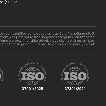
na (SOL)?
 var samazināties vai pieaugt, un pastāv arī iespēja neatgūt
umiem, kas jums var rasties. Pagātnes sniegums nav uzticams
ījumu pieredzi, finansiālo stāvokli, ieguldījumu mērķus un riska
t par finanšu padomu. Lai iegūtu papildu informāciju, skatiet