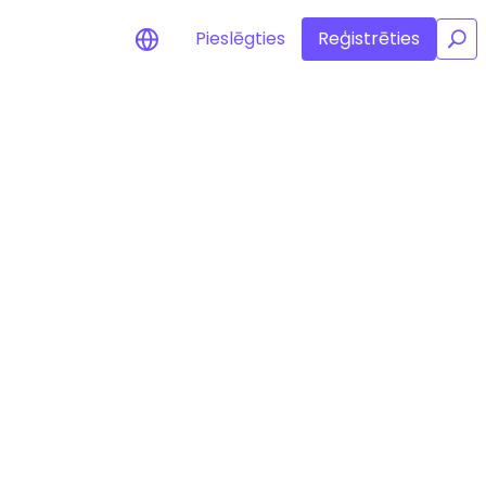
Pieslēgties
Reģistrēties
/
dinājumi par cenām
 iecienītāko žetonu cenu
uninājumi reāllaikā
vi
jiet investīciju iespējas
feļa analīze
as atziņas optimālai veiktspējai