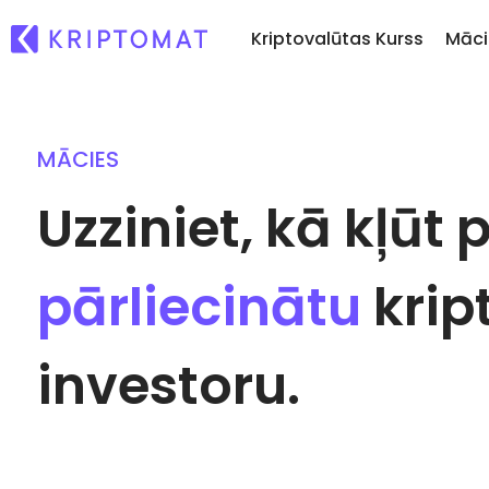
Kriptovalūtas Kurss
Māci
MĀCIES
Ti
Visas cenas
Pirkt un pārdot krip
Ne
Vairāk nekā 300 kriptovalūtu
Pērciet vairāk nekā 300
Uzziniet, kā kļūt 
Ja
Kripto maiņa
Lielākie Ieguvēji un Zaudētāji
vē
Vairāk nekā 1000 valūt
Atrodiet investīciju iespējas
...
iespējas
pārliecinātu
krip
Inteliģentie portfeļi
Gudrs veids, kā investē
kriptovalūtās
investoru.
Kriptomat Maks
Drošs un vienkāršs kri
Ieguldījumu palīgs
Atrodi savu kripto strat