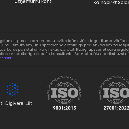
Uzņēmumu konti
Kā nopirkt Sola
augstam tirgus riskam un cenu svārstībām. Jūsu ieguldījuma vērtība
uldījumu lēmumiem, un Kriptomat nav atbildīgs par jebkādiem zaudēj
, kurus pazīstat un kuru riskus izprotat. Rūpīgi apsveriet savu ieguld
ties ar neatkarīgu finanšu konsultantu. Šo materiālu nedrīkst uzskatī
r risku
.