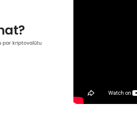
mat?
u par kriptovalūtu