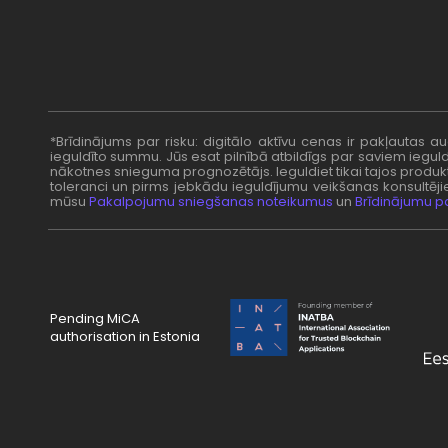
zł
PLN
kr.
DKK
*Brīdinājums par risku: digitālo aktīvu cenas ir pakļautas 
ieguldīto summu. Jūs esat pilnībā atbildīgs par saviem ieg
nākotnes snieguma prognozētājs. Ieguldiet tikai tajos produktos
toleranci un pirms jebkādu ieguldījumu veikšanas konsultējie
mūsu
Pakalpojumu sniegšanas noteikumus
un
Brīdinājumu pa
Pending MiCA
authorisation in Estonia