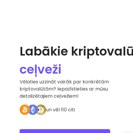
Labākie kriptoval
ceļveži
Vēlaties uzzināt vairāk par konkrētām
kriptovalūtām? Iepazīstieties ar mūsu
detalizētajiem ceļvežiem!
un vēl 110 citi