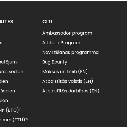
AITES
CITI
Ambassador program
s
Affiliate Program
Novirzīšanas programma
autājumi
Bug Bounty
urss šodien
Maksas un limiti (EN)
dien
Atbalstītās valstis (EN)
šodien
Atbalstītās darbības (EN)
dien
oin (BTC)?
ereum (ETH)?