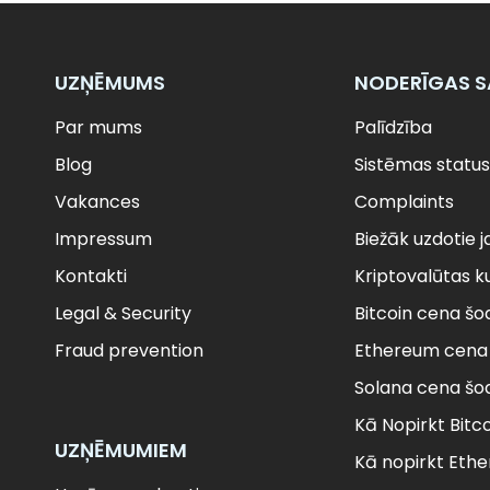
UZŅĒMUMS
NODERĪGAS S
Par mums
Palīdzība
Blog
Sistēmas status
Vakances
Complaints
Impressum
Biežāk uzdotie j
Kontakti
Kriptovalūtas k
Legal & Security
Bitcoin cena šo
Fraud prevention
Ethereum cena 
Solana cena šo
Kā Nopirkt Bitc
UZŅĒMUMIEM
Kā nopirkt Eth