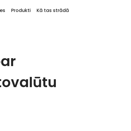
es
Produkti
Kā tas strādā
KriptoEarn
Brī
kko Pievienotie
to
Nopelniet atlīdzību par savu
Jūsu
sen Kriptomat pievienotie žetoni
 kriptovalūtas
kriptovalūtu
atja
par
 es būtu nopircis 100 €
Seifs
Aktī
rtībā…
u pāru
Uzkrājiet kriptovalūtu nākotnei
Atklā
šodien vērtība būtu
tovalūtu
Atkārtotie pirkumi
Port
t
Regulāri plānotie ieguldījumi (DCA)
Vied
ptovalūtu maks
ēģiju