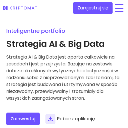
Zarejestruj się
/
Inteligentne portfolio
Wszystkie ceny
Ponad 300 kryptowalut
Strategia AI & Big Data
Top wzrosty i przegrani
Znajdź możliwości inwestycyjne
Strategia AI & Big Data jest oparta całkowicie na
Kupuj i sprzedawaj krypto
Kupuj ponad 300 kryptowalut
zasadach i jest przejrzysta. Bazując na zestawie
Ostatnio dodane
dobrze określonych wytycznych i elastyczności w
Nowe tokeny dodane do Kriptomat
Wymieniaj krypto
radzeniu sobie z nieprzewidzianymi zdarzeniami, ta
Ponad 1,000 opcji par
strategia jest budowana i utrzymywana w sposób
Co jeśli za równowartość 100€ kupiłbym…
...dziś byłoby to warte
niezawodny, przewidywalny i zrozumiały dla
Inteligentne portfolio
Mądry sposób na inwestowanie w kryptowaluty
wszystkich zaangażowanych stron.
Portfel Kriptomat
Bezpieczny i prosty krypto portfel
Zainwestuj
Pobierz aplikację
Explorer inwestycji