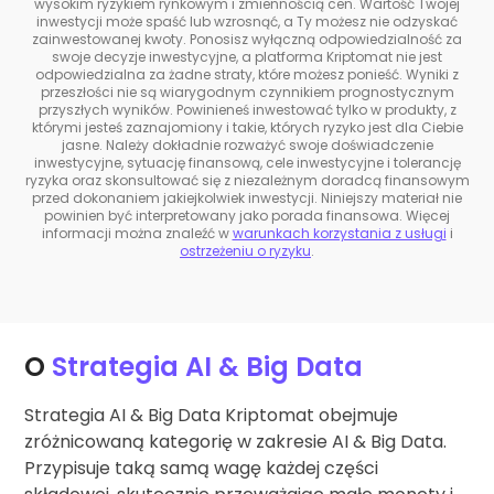
wysokim ryzykiem rynkowym i zmiennością cen. Wartość Twojej
inwestycji może spaść lub wzrosnąć, a Ty możesz nie odzyskać
zainwestowanej kwoty. Ponosisz wyłączną odpowiedzialność za
swoje decyzje inwestycyjne, a platforma Kriptomat nie jest
odpowiedzialna za żadne straty, które możesz ponieść. Wyniki z
przeszłości nie są wiarygodnym czynnikiem prognostycznym
przyszłych wyników. Powinieneś inwestować tylko w produkty, z
którymi jesteś zaznajomiony i takie, których ryzyko jest dla Ciebie
jasne. Należy dokładnie rozważyć swoje doświadczenie
inwestycyjne, sytuację finansową, cele inwestycyjne i tolerancję
ryzyka oraz skonsultować się z niezależnym doradcą finansowym
przed dokonaniem jakiejkolwiek inwestycji. Niniejszy materiał nie
powinien być interpretowany jako porada finansowa. Więcej
informacji można znaleźć w
warunkach korzystania z usługi
i
ostrzeżeniu o ryzyku
.
O
Strategia AI & Big Data
Strategia AI & Big Data Kriptomat obejmuje
zróżnicowaną kategorię w zakresie AI & Big Data.
Przypisuje taką samą wagę każdej części