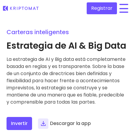
Registrar
/
Carteras inteligentes
Todos los precios
Más de 300 criptomonedas
Estrategia de AI & Big Data
Top de Ganadores y Perdedores
Encontrar oportunidades de inversión
La estrategia de AI y Big data está completamente
Comprar y vender criptomonedas
Compra más de 300 criptomonedas
basada en reglas y es transparente. Sobre la base
Añadidos recientemente
de un conjunto de directrices bien definidas y
Tokens recién añadidos a Kriptomat
Intercambio de criptomonedas
flexibilidad para hacer frente a acontecimientos
Más de 1.000 opciones de emparejamiento
imprevistos, la estrategia se construye y se
Si hubiera comprado 100€ de…
…hoy valdría
mantiene de una manera que es fiable, predecible
Carteras inteligentes
Una forma inteligente de invertir en criptomonedas
y comprensible para todas las partes.
Monedero Kriptomat
Un monedero de criptomonedas seguro y sencillo
Invertir
Descargar la app
Explorador de inversiones