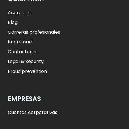
ft
HUF
L
RON
zł
PLN
kr.
DKK
Acerca de
Blog
Carreras profesionales
Impressum
Contáctanos
Legal & Security
Fraud prevention
EMPRESAS
Cuentas corporativas