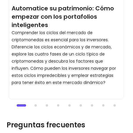
Automatice su patrimonio: Cómo
C
empezar con los portafolios
e
inteligentes
d
Comprender los ciclos del mercado de
E
criptomonedas es esencial para los inversores.
c
Diferencie los ciclos económicos y de mercado,
c
explore las cuatro fases de un ciclo típico de
K
criptomonedas y descubra los factores que
G
influyen. Cómo pueden los inversores navegar por
c
estos ciclos impredecibles y emplear estrategias
p
para tener éxito en este mercado dinámico?
Preguntas frecuentes