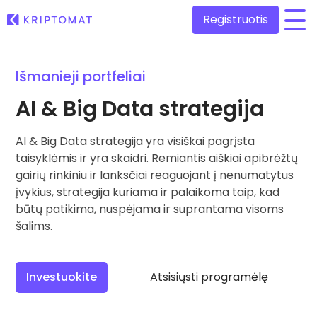
Registruotis
/
Išmanieji portfeliai
Visos kainos
Daugiau nei 300 kriptovaliutų
AI & Big Data strategija
Pelningiausi ir nuostolingiausi
Ieškokite investavimo galimybių
AI & Big Data strategija yra visiškai pagrįsta
Pirkti ir parduoti kriptovaliutą
Pirkite ir rinkitės iš daugiau nei 300 kriptovaliutų
taisyklėmis ir yra skaidri. Remiantis aiškiai apibrėžtų
Kątik pridėta
gairių rinkiniu ir lanksčiai reaguojant į nenumatytus
Naujai įtraukti žetonai Kriptomat platformoje
Keitimasis kriptovaliutomis
įvykius, strategija kuriama ir palaikoma taip, kad
Daugiau nei 1000 porų variantų
būtų patikima, nuspėjama ir suprantama visoms
Kas, jeigu pirkčiau už 100 €…
...šiandien jos vertė būtų
šalims.
Išmanieji portfeliai
Protingas būdas investuoti į kriptovaliutas
Kriptomat piniginė
Investuokite
Atsisiųsti programėlę
Saugi ir paprasta kriptovaliutų piniginė
Investicijų tyrinėtojas