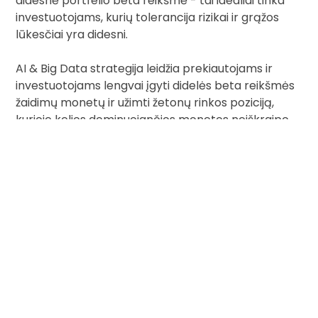
didesnė portfelio beta reikšmė - tai idealiai tinka
investuotojams, kurių tolerancija rizikai ir grąžos
lūkesčiai yra didesni.
AI & Big Data strategija leidžia prekiautojams ir
investuotojams lengvai įgyti didelės beta reikšmės
žaidimų monetų ir užimti žetonų rinkos poziciją,
kurioje kelios dominuojančios monetos neiškraipo
bendro paskirstymo.
+ suteikia numanomą didelio beta koeficiento
portfelį, idealiai tinkantį prekiautojams ir
investuotojams, toleruojantiems didesnę riziką ir
turintiems didesnius grąžos lūkesčius
+ apribojus sudedamųjų dalių skaičių iki 10,
išvengiama mažiausios kapitalizacijos nepatikrintų
monetų, turinčių didelę idiosinkratinę (monetai
būdingą) riziką