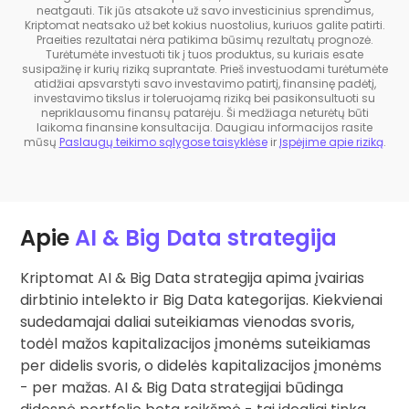
neatgauti. Tik jūs atsakote už savo investicinius sprendimus,
Kriptomat neatsako už bet kokius nuostolius, kuriuos galite patirti.
Praeities rezultatai nėra patikima būsimų rezultatų prognozė.
Turėtumėte investuoti tik į tuos produktus, su kuriais esate
susipažinę ir kurių riziką suprantate. Prieš investuodami turėtumėte
atidžiai apsvarstyti savo investavimo patirtį, finansinę padėtį,
investavimo tikslus ir toleruojamą riziką bei pasikonsultuoti su
nepriklausomu finansų patarėju. Ši medžiaga neturėtų būti
laikoma finansine konsultacija. Daugiau informacijos rasite
mūsų
Paslaugų teikimo sąlygose taisyklėse
ir
Įspėjime apie riziką
.
Apie
AI & Big Data strategija
Kriptomat AI & Big Data strategija apima įvairias
dirbtinio intelekto ir Big Data kategorijas. Kiekvienai
sudedamajai daliai suteikiamas vienodas svoris,
todėl mažos kapitalizacijos įmonėms suteikiamas
per didelis svoris, o didelės kapitalizacijos įmonėms
- per mažas. AI & Big Data strategijai būdinga