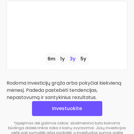
6m
1y
3y
5y
Rodoma investicijų grąža arba pokyčiai kiekvieną
mėnesį. Padeda pastebėti tendencijas,
nepastovumą ir santykinius rezultatus.
Investuokite
*Įspėjimas dėl galimos rizikos: skaitmeninio turto kainoms
būdinga didelė rinkos rizika ir kainų svyravimai. Jūsų investicijos
vertė gali sumažėti arba padidėti, o investuotos sumos galite