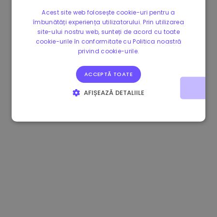
Acest site web folosește cookie-uri pentru a
îmbunătăți experiența utilizatorului. Prin utilizarea
site-ului nostru web, sunteți de acord cu toate
cookie-urile în conformitate cu Politica noastră
privind cookie-urile.
ACCEPTĂ TOATE
AFIȘEAZĂ DETALIILE
STRICT NECESARE
DE PERFORMANȚĂ
DE TARGETARE
DE FUNCŢIONALITATE