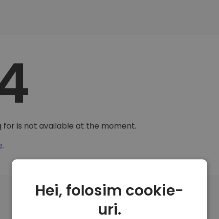
4
 for is not available at the moment.
e
.
Hei, folosim cookie-
uri.