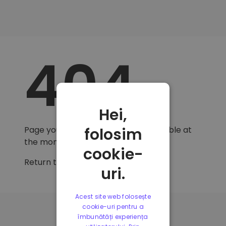
404
Hei,
folosim
Page you are looking for is not available at
the moment.
cookie-
Return to
homepage
.
uri.
Acest site web folosește
cookie-uri pentru a
îmbunătăți experiența