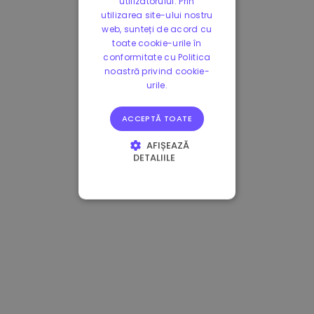
utilizatorului. Prin
utilizarea site-ului nostru
web, sunteți de acord cu
toate cookie-urile în
conformitate cu Politica
noastră privind cookie-
urile.
ACCEPTĂ TOATE
AFIȘEAZĂ
DETALIILE
STRICT NECESARE
DE PERFORMANȚĂ
DE TARGETARE
DE
FUNCŢIONALITATE