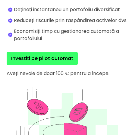
Găsește-ți strategia cripto
Dețineți instantaneu un portofoliu diversificat
KriptoEarn
Reduceți riscurile prin răspândirea activelor dvs
Câștigă recompense pentru cripto
Economisiți timp cu gestionarea automată a
Seif
portofoliului
Economisește criptomonede pentru viitorul tău
Cumpărarea recurentă
Investiți pe pilot automat
Investiții programate regulat (IPR)
Alerte de preț
Aveți nevoie de doar 100 € pentru a începe.
Actualizări live de preț la jetoanele preferate
Explorează Active
Explorează investiții posibile
Analiză Portofoliu
Claritate pentru performanță optimă