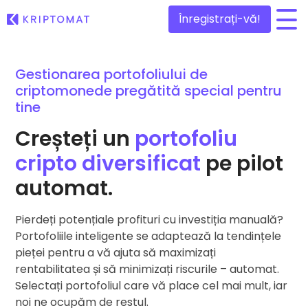
Înregistrați-vă!
/
Gestionarea portofoliului de
Toate Prețurile
criptomonede pregătită special pentru
Peste 300 de criptomonede
tine
Top Câștigători & Pierzători
Creșteți un
portofoliu
Oportunități de investiții
Cumpără și Vinde Cripto
Cumpără 300+ criptomonede
cripto diversificat
pe pilot
Adăugați recent
Jetoane nou adăugate la Kriptomat
Schimbă Cripto
automat.
1000+ opțiuni de perechi
Dacă aș fi cumpărat de 100 €…
...astăzi ar fi valorat
Pierdeți potențiale profituri cu investiția manuală?
Portofolii Inteligente
Calea deșteaptă pentru investiții cripto
Portofoliile inteligente se adaptează la tendințele
pieței pentru a vă ajuta să maximizați
Portofel Kriptomat
rentabilitatea și să minimizați riscurile – automat.
Un portofel cripto sigur și simplu
Selectați portofoliul care vă place cel mai mult, iar
noi ne ocupăm de restul.
Explorator de investiții