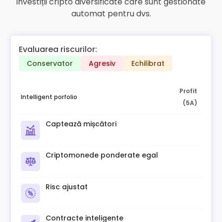
investiții cripto diversificate care sunt gestionate
automat pentru dvs.
Evaluarea riscurilor:
Conservator
Agresiv
Echilibrat
Profit
Intelligent porfolio
(5A)
Captează mișcători
Criptomonede ponderate egal
Risc ajustat
Contracte inteligente