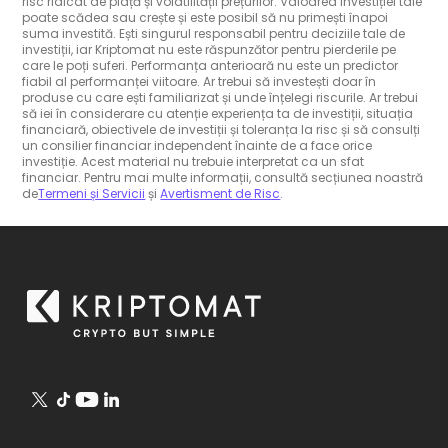
risc ridicat de piață și volatilității prețurilor. Valoarea investiției tale
poate scădea sau crește și este posibil să nu primești înapoi
suma investită. Ești singurul responsabil pentru deciziile tale de
investiții, iar Kriptomat nu este răspunzător pentru pierderile pe
care le poți suferi. Performanța anterioară nu este un predictor
fiabil al performanței viitoare. Ar trebui să investești doar în
produse cu care ești familiarizat și unde înțelegi riscurile. Ar trebui
să iei în considerare cu atenție experiența ta de investiții, situația
financiară, obiectivele de investiții și toleranța la risc și să consulți
un consilier financiar independent înainte de a face orice
investiție. Acest material nu trebuie interpretat ca un sfat
financiar. Pentru mai multe informații, consultă secțiunea noastră
de
Termeni și Servicii
și
Avertisment de Risc
.