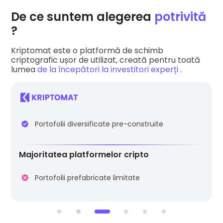
De ce suntem alegerea
potrivită
?
Kriptomat este o platformă de schimb
criptografic ușor de utilizat, creată pentru toată
lumea
de la începători la investitori experți
.
Perfect pentru începători și experți
Ușor de configurat în câteva minute
Portofolii diversificate pre-construite
Majoritatea platformelor cripto
Curbă abruptă de învățare
Proces de verificare complicat
Portofolii prefabricate limitate