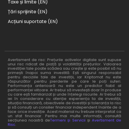
Taxe și limite (EN)
Țări sprijinite (EN)
Acțiuni suportate (EN)
Avertisment de risc: Prețurile activelor digitale sunt supuse
unui risc ridicat de piață și volatilității prețurilor. Valoarea
investiției tale poate scădea sau crește și este posibil să nu
primești înapoi suma investită. Ești singurul responsabil
pentru deciziile tale de investiții, iar Kriptomat nu este
răspunzător pentru pierderile pe care le poți suferi.
Performanța anterioară nu este un predictor fiabil al
performanței viitoare. Ar trebui să investești doar în produse
cu care ești familiarizat și unde înțelegi riscurile. Ar trebui să
iei în considerare cu atenție experiența ta de investiții,
situația financiară, obiectivele de investiții și toleranța la risc
și să consulți un consilier financiar independent înainte de a
face orice investiție. Acest material nu trebuie interpretat ca
un sfat financiar. Pentru mai multe informații, consultă
secțiunea noastră de
Termeni și Servicii
și
Avertisment de
Risc
.