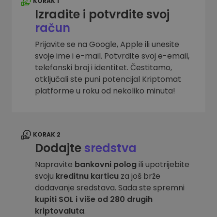
KORAK 1
Izradite i potvrdite svoj
račun
Prijavite se na Google, Apple ili unesite
svoje ime i e-mail. Potvrdite svoj e-email,
telefonski broj i identitet. Čestitamo,
otključali ste puni potencijal Kriptomat
platforme u roku od nekoliko minuta!
KORAK 2
Dodajte
sredstva
Napravite
bankovni polog
ili upotrijebite
svoju
kreditnu karticu
za još brže
dodavanje sredstava. Sada ste spremni
kupiti SOL i više od 280 drugih
kriptovaluta
.