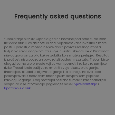
Frequently asked questions
*Upozorenje o riziku: Cijene digitalne imovine podložne su velikom
tržišnom riziku i volatilnosti cijena. Vrijednost vaše investicije može
pasti ili porasti, a možda nećete dobiti povrat uloženog iznosa.
Isključivo ste Vi odgovorni za svoje investicijske odluke, a Kriptomat
nije odgovoran za bilo kakve gubitke koje možete pretrpjeti. Rezultati
iz prošlosti nisu pouzdan pokazatelj budućih rezultata. Trebali biste
ulagati samo u proizvode koji su vam poznati i za koje razumijete
rizike. Trebali biste pažljivo razmotriti svoje iskustvo ulaganja,
financijsku situaciju, ciljeve ulaganja i toleranciju na rizik te se
posavjetovati s neovisnim financijskim savjetnikom prije bilo
kakvog ulaganja. Ovaj materijal ne treba tumačiti kao financijski
savjet. Za više informacija pogledajte naše
Uvjete korištenja
i
Upozorenje o riziku
.