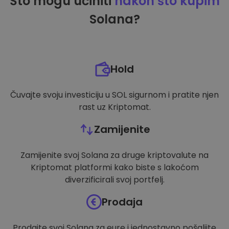
Što mogu učiniti
nakon što kupim
Solana?
Hold
Čuvajte svoju investiciju u SOL sigurnom i pratite njen
rast uz Kriptomat.
Zamijenite
Zamijenite svoj Solana za druge kriptovalute na
Kriptomat platformi kako biste s lakoćom
diverzificirali svoj portfelj.
Prodaja
Prodajte svoj Solana za eure i jednostavno pošaljite