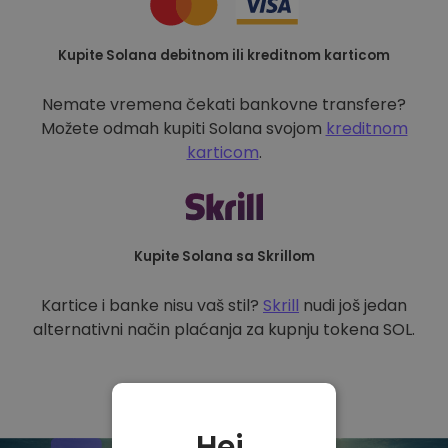
Kupite Solana debitnom ili kreditnom karticom
Nemate vremena čekati bankovne transfere?
Možete odmah kupiti Solana svojom
kreditnom
karticom
.
Kupite Solana sa Skrillom
Kartice i banke nisu vaš stil?
Skrill
nudi još jedan
alternativni način plaćanja za kupnju tokena SOL.
Hej,