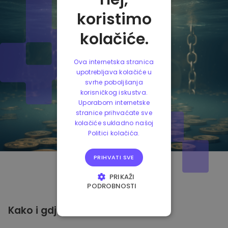
koristimo
kolačiće.
Ova internetska stranica
upotrebljava kolačiće u
svrhe poboljšanja
korisničkog iskustva.
Uporabom internetske
stranice prihvaćate sve
kolačiće sukladno našoj
Politici kolačića.
PRIHVATI SVE
PRIKAŽI
PODROBNOSTI
NUŽNO POTREBNI
Kako i gdje
pohraniti
Solana?
KOLAČIĆI
IZVEDBA