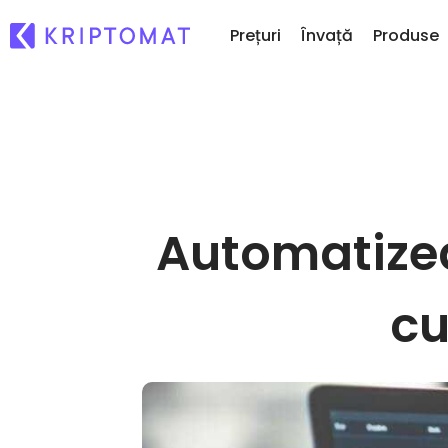
Prețuri
Învață
Produse
Ad
Toate Prețurile
Cumpără și Vinde Cripto
Je
Peste 300 de criptomonede
Cumpără 300+ criptomonede
Da
Top Câștigători & Pierzători
Schimbă Cripto
...
Automatizea
Oportunități de investiții
1000+ opțiuni de perechi
Portofolii Inteligente
Calea deșteaptă pentru investiții
cripto
cu
Portofel Kriptomat
Un portofel cripto sigur și simplu
Explorator de investiții
Găsește-ți strategia cripto