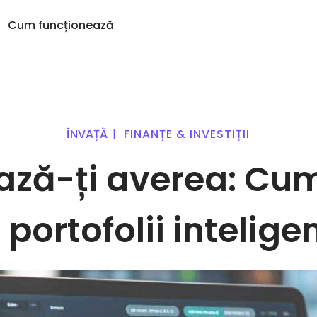
Cum funcționează
Alerte de preț
ăugați recent
KriptoEarn
Actualizări live de preț 
toane nou adăugate la Kriptomat
Câștigă recompense pentru cripto
preferate
ÎNVAȚĂ
|
FINANȚE & INVESTIȚII
Seif
că aș fi cumpărat de 100 €…
Explorează Active
Economisește criptomonede pentru
astăzi ar fi valorat
ză-ți averea: Cum
Explorează investiții pos
viitorul tău
Cumpărarea recurentă
Analiză Portofoliu
Investiții programate regulat (IPR)
Claritate pentru perfo
 portofolii intelige