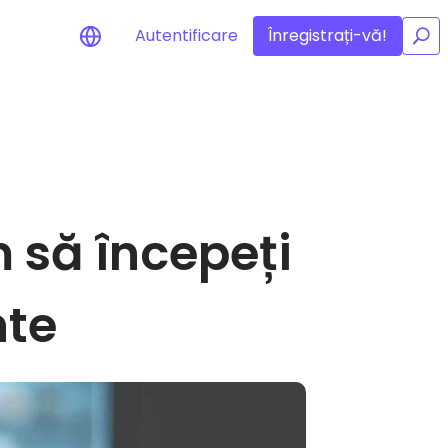
Autentificare
Înregistrați-vă!
/
la jetoanele
 să începeți
ibile
rmanță optimă
nte