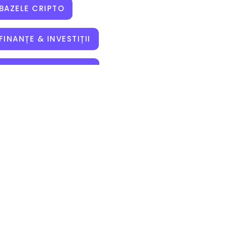
BAZELE CRIPTO
FINANȚE & INVESTIȚII
NOUTĂȚI & TRENDURI