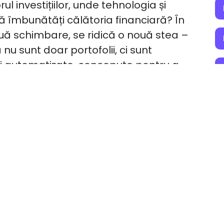
rul investițiilor, unde tehnologia și
ă îmbunătăți călătoria financiară? În
inuă schimbare, se ridică o nouă stea –
 nu sunt doar portofolii, ci sunt
și automatizate, concepute pentru a
 gestionați averea.
stionarea portofoliului era un labirint
rizare constantă. Portofoliile inteligente
sofisticați și inovație tehnologică în
simplificând procesul și maximizând în
otențiale.
 Portofolii inteligente, vom explora
lă în fruntea acestei revoluții, oferind
ă perfect cu investițiile în