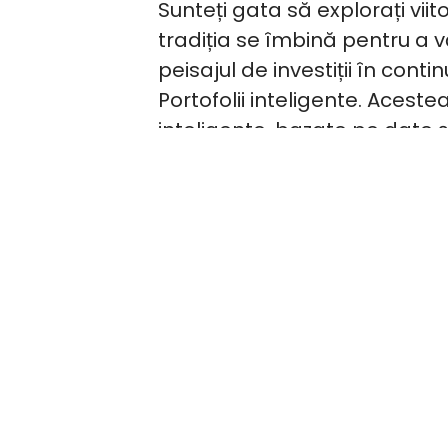
Sunteți gata să explorați viito
tradiția se îmbină pentru a v
peisajul de investiții în cont
Portofolii inteligente. Acestea
inteligente, bazate pe date 
revoluționa modul în care vă
Au trecut vremurile în care ge
de decizii complexe și monito
aduc un amestec de algoritmi 
strategia dvs. de investiții, 
același timp randamentele p
Pe măsură ce ne scufundăm în
modul în care Kriptomat se af
instrumente care se integreaz