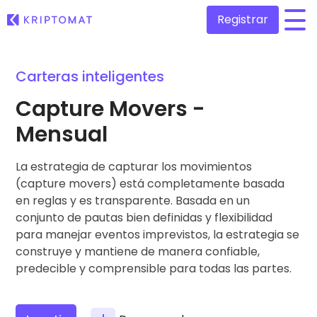
Registrar
/
Carteras inteligentes
Todos los precios
Más de 300 criptomonedas
Capture Movers -
Top de Ganadores y Perdedores
Mensual
Encontrar oportunidades de inversión
Comprar y vender criptomonedas
Compra más de 300 criptomonedas
La estrategia de capturar los movimientos
Añadidos recientemente
Tokens recién añadidos a Kriptomat
(capture movers) está completamente basada
Intercambio de criptomonedas
Más de 1.000 opciones de emparejamiento
en reglas y es transparente. Basada en un
Si hubiera comprado 100€ de…
conjunto de pautas bien definidas y flexibilidad
…hoy valdría
Carteras inteligentes
para manejar eventos imprevistos, la estrategia se
Una forma inteligente de invertir en criptomonedas
construye y mantiene de manera confiable,
predecible y comprensible para todas las partes.
Monedero Kriptomat
Un monedero de criptomonedas seguro y sencillo
Explorador de inversiones