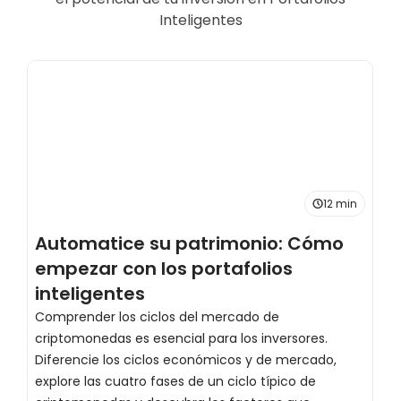
Inteligentes
12 min
Automatice su patrimonio: Cómo
C
empezar con los portafolios
e
inteligentes
d
Comprender los ciclos del mercado de
E
criptomonedas es esencial para los inversores.
c
Diferencie los ciclos económicos y de mercado,
c
explore las cuatro fases de un ciclo típico de
K