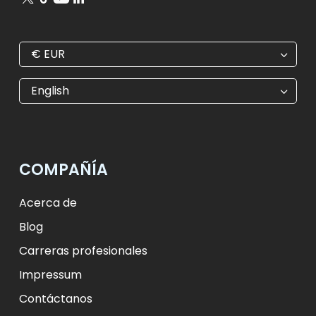
€
EUR
€
EUR
kr
SEK
English
$
USD
₺
TRY
лв.
BGN
fr.
CHF
Kč
CZK
kr
NOK
COMPAÑÍA
ft
HUF
L
RON
zł
PLN
kr.
DKK
Acerca de
Blog
Carreras profesionales
Impressum
Contáctanos