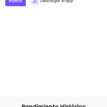
Invertir
Descargar la app
Encuentra tu estrategia cripto
KriptoEarn
Gana recompensas con tus criptomonedas
Bóveda
Ahorra criptomonedas para tu futuro
Compra recurrente
Inversiones programadas regularmente (DCA)
Alertas de precios
Actualizaciones de precios a tiempo real para tus tokens
favoritos
Explorar activos
Descubre oportunidades de inversión
Análisis de cartera
Perspectiva inteligente para un rendimiento óptimo
Rendimiento Histórico