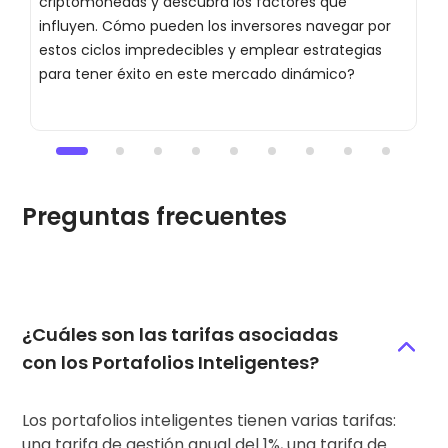
criptomonedas y descubra los factores que
G
influyen. Cómo pueden los inversores navegar por
c
estos ciclos impredecibles y emplear estrategias
p
para tener éxito en este mercado dinámico?
Preguntas frecuentes
¿Cuáles son las tarifas asociadas
con los Portafolios Inteligentes?
Los portafolios inteligentes tienen varias tarifas:
una tarifa de gestión anual del 1%, una tarifa de