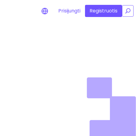
Prisijungti
Registruotis
/
jimai apie kainas
tamų žetonų kainų
jinimai realiuoju laiku
skite išteklius
kite investavimo galimybes
felio analizė
ngos įžvalgos, užtikrinančios
alų rezultatą