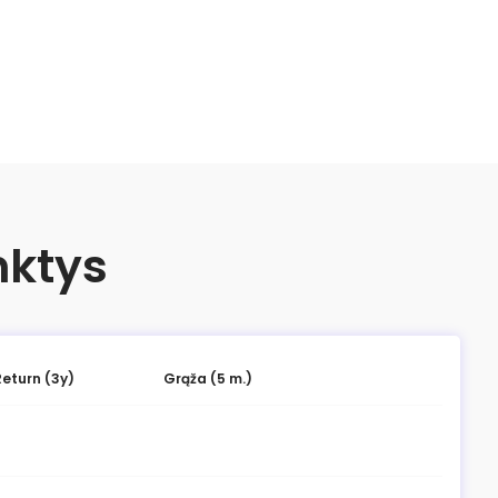
nktys
Return (3y)
Grąža (5 m.)