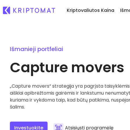
Kriptovaliutos Kaina
Išm
Ką
Pirkti ir parduoti kr
Visos kainos
Nau
Pirkite ir rinkitės iš dau
Išmanieji portfeliai
Daugiau nei 300 kriptovaliutų
pl
kriptovaliutų
Capture movers
Ka
Pelningiausi ir nuostolingiausi
Keitimasis kriptoval
...
Ieškokite investavimo galimybių
Daugiau nei 1000 porų 
Išmanieji portfeliai
Protingas būdas investu
„Capture movers“ strategija yra pagrįsta taisyklėmis i
kriptovaliutas
aiškiai apibrėžtomis gairėmis ir lankstumu nenumatytų
Kriptomat piniginė
kuriama ir vykdoma taip, kad būtų patikima, nuspėj
Saugi ir paprasta kripto
piniginė
šalims.
Investicijų tyrinėtoj
Rask savo kripto strateg
Investuokite
Atsisiųsti programėlę