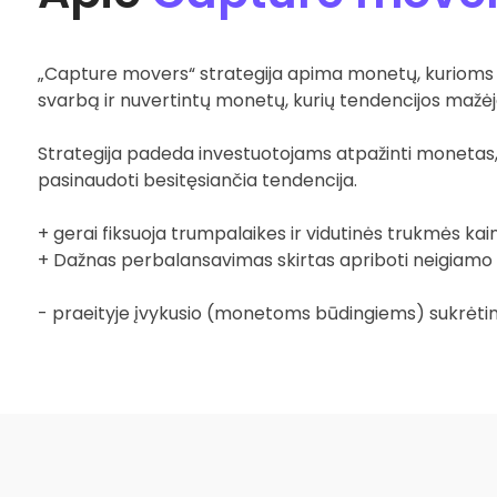
„Capture movers“ strategija apima monetų, kurioms 
svarbą ir nuvertintų monetų, kurių tendencijos mažėja
Strategija padeda investuotojams atpažinti monetas, t
pasinaudoti besitęsiančia tendencija.
+ gerai fiksuoja trumpalaikes ir vidutinės trukmės ka
+ Dažnas perbalansavimas skirtas apriboti neigiamo
- praeityje įvykusio (monetoms būdingiems) sukrėt