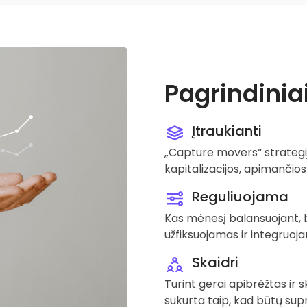
Pagrindiniai
Įtraukianti
„Capture movers“ strategij
kapitalizacijos, apimančios į
Reguliuojama
Kas mėnesį balansuojant, 
užfiksuojamas ir integruoja
Skaidri
Turint gerai apibrėžtas ir 
sukurta taip, kad būtų su