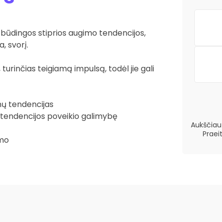
būdingos stiprios augimo tendencijos,
, svorį.
urinčias teigiamą impulsą, todėl jie gali
inų tendencijas
 tendencijos poveikio galimybę
Aukščiau 
Praei
imo