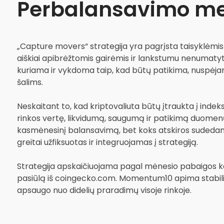
Perbalansavimo me
„Capture movers“ strategija yra pagrįsta taisyklėmis i
aiškiai apibrėžtomis gairėmis ir lankstumu nenumatytų
kuriama ir vykdoma taip, kad būtų patikima, nuspėj
šalims.
Neskaitant to, kad kriptovaliuta būtų įtraukta į indeks
rinkos vertę, likvidumą, saugumą ir patikimą duomenų 
kasmėnesinį balansavimą, bet koks atskiros sudedamo
greitai užfiksuotas ir integruojamas į strategiją.
Strategija apskaičiuojama pagal mėnesio pabaigos kai
pasiūlą iš coingecko.com. Momentum10 apima stabili
apsaugo nuo didelių praradimų visoje rinkoje.