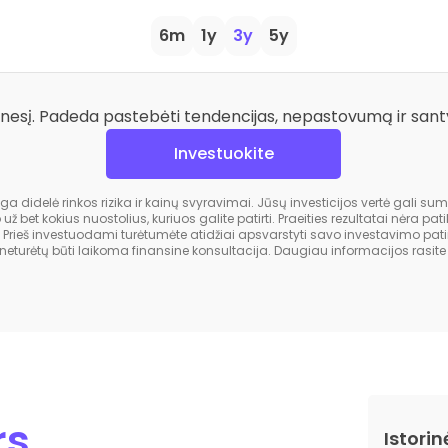
6m
1y
3y
5y
nesį. Padeda pastebėti tendencijas, nepastovumą ir santyk
Investuokite
 didelė rinkos rizika ir kainų svyravimai. Jūsų investicijos vertė gali su
bet kokius nuostolius, kuriuos galite patirti. Praeities rezultatai nėra pa
. Prieš investuodami turėtumėte atidžiai apsvarstyti savo investavimo patirt
neturėtų būti laikoma finansine konsultacija. Daugiau informacijos rasi
rs
Istorin