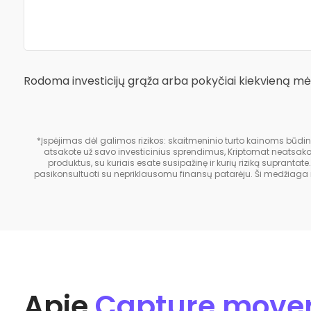
Rodoma investicijų grąža arba pokyčiai kiekvieną mė
*Įspėjimas dėl galimos rizikos: skaitmeninio turto kainoms būdinga
atsakote už savo investicinius sprendimus, Kriptomat neatsako už 
produktus, su kuriais esate susipažinę ir kurių riziką suprantate
pasikonsultuoti su nepriklausomu finansų patarėju. Ši medžiaga 
Apie
Capture move