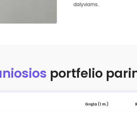
dalyviams.
niosios
portfelio pari
Grąža (1 m.)