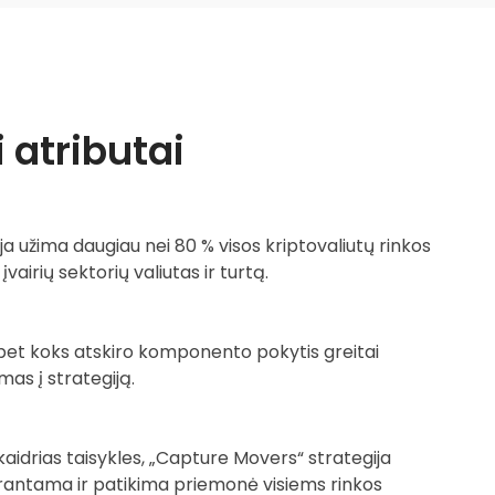
 atributai
a užima daugiau nei 80 % visos kriptovaliutų rinkos
vairių sektorių valiutas ir turtą.
bet koks atskiro komponento pokytis greitai
mas į strategiją.
skaidrias taisykles, „Capture Movers“ strategija
prantama ir patikima priemonė visiems rinkos