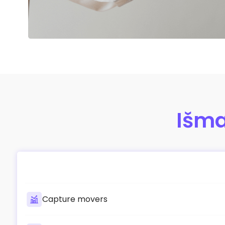
Išma
Capture movers