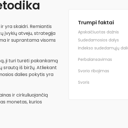
todika
Trumpi faktai
r yra skaidri. Remiantis
Apskaičiuotas dažnis
 įvykių atveju, strategija
ama ir suprantama visoms
Sudedamosios dalys
Indekso sudedamųjų dali
Perbalansavimas
ą, ji turi turėti pakankamą
srautą iš biržų. Atliekant
Svorio ribojimas
sios dalies pokytis yra
Svoris
nas ir cirkuliuojančią
as monetas, kurios