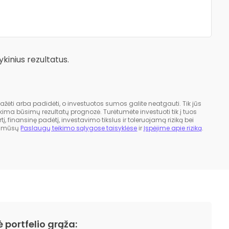
inius rezultatus.
mažėti arba padidėti, o investuotos sumos galite neatgauti. Tik jūs
tikima būsimų rezultatų prognozė. Turėtumėte investuoti tik į tuos
į, finansinę padėtį, investavimo tikslus ir toleruojamą riziką bei
te mūsų
Paslaugų teikimo sąlygose taisyklėse
ir
Įspėjime apie riziką
.
ė portfelio grąža: